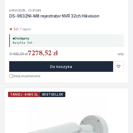
HIKVISION · ID 61345
DS-9632NI-M8 rejestrator NVR 32ch Hikvision
★ 5.0
· 7 opinii
Dostępny
Wysyłka 24h
7278,52 zł
11 932,00 zł
netto
♡
Do koszyka
Dodaj do porównania
TANIEJ -6485 ZŁ
BESTSELLER