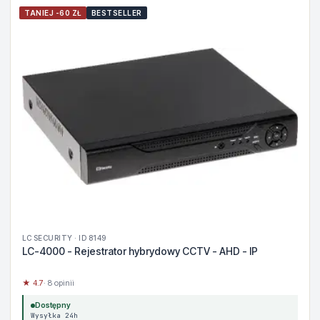
TANIEJ -60 ZŁ
BESTSELLER
LC SECURITY · ID 8149
LC-4000 - Rejestrator hybrydowy CCTV - AHD - IP
★ 4.7
· 8 opinii
Dostępny
Wysyłka 24h