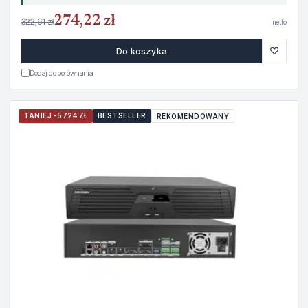
274,22 zł
322,61 zł
netto
♡
Do koszyka
Dodaj do porównania
TANIEJ -5724 ZŁ
BESTSELLER
REKOMENDOWANY