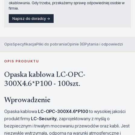
okablowania. Gdy trzeba, przekażemy sprawę odpowiedniej osobie w
firmie.
Napisz do doradcy →
Opis
Specyfikacja
Pliki do pobrania
Opinie (6)
Pytania i odpowiedzi
OPIS PRODUKTU
Opaska kablowa LC-OPC-
300X4.6*P100 - 100szt.
Wprowadzenie
Opaska kablowa
LC-OPC-300X4.6*P100
to wysokiej jakości
produkt firmy
LC-Security
, zaprojektowany z myślą o
bezpiecznym i trwałym mocowaniu przewodów oraz kabli. Jest
niezwykle wytrzymała, odporna na warunki atmosferyczne i