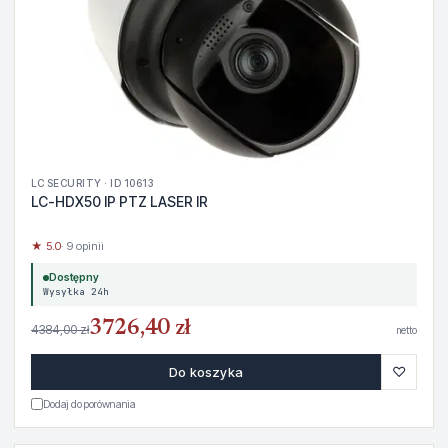
LC SECURITY · ID 10613
LC-HDX50 IP PTZ LASER IR
★ 5.0
· 9 opinii
Dostępny
Wysyłka 24h
3726,40 zł
4384,00 zł
netto
♡
Do koszyka
Dodaj do porównania