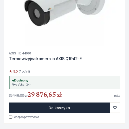
AXIS · ID 44991
Termowizyjna kamera ip AXIS Q1942-E
★ 5.0
· 7 opinii
Dostępny
Wysyłka 24h
29 876,65 zł
35 149,00 zł
netto
♡
Do koszyka
Dodaj do porównania