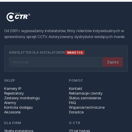
Od 2001 r. wyposażamy instalatorów, firmy i klientów indywidualnych w
sprawdzony sprzęt CCTV. Autoryzowany dystrybutor wiodących marek.
NEWSLETTER DLA INSTALATORÓW
WKRÓTCE
Zapisz
SKLEP
POMOC
Kamery IP
Kontakt
Rejestratory
Reklamacje i zwroty
Zestawy monitoringu
Status zamówienia
Alarmy
FAQ
Kontrola dostępu
Wsparcie techniczne
Akcesoria
Doradca
DLA FIRM
O CTR
Strefa instalatora
25 lat historii