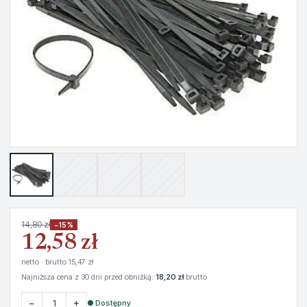
14,80 zł
−15%
12,58 zł
netto · brutto 15,47 zł
Najniższa cena z 30 dni przed obniżką:
18,20 zł
brutto
−
+
● Dostępny