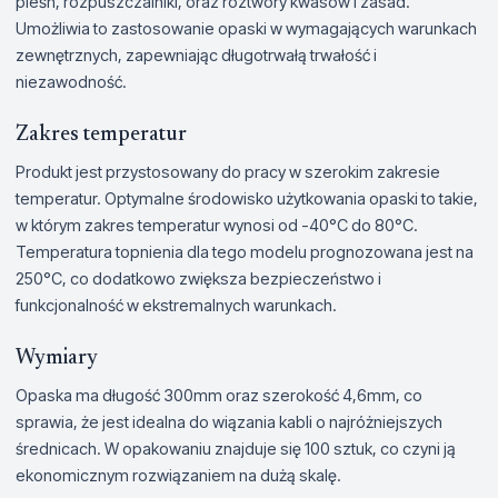
pleśń, rozpuszczalniki, oraz roztwory kwasów i zasad.
Umożliwia to zastosowanie opaski w wymagających warunkach
zewnętrznych, zapewniając długotrwałą trwałość i
niezawodność.
Zakres temperatur
Produkt jest przystosowany do pracy w szerokim zakresie
temperatur. Optymalne środowisko użytkowania opaski to takie,
w którym zakres temperatur wynosi od -40°C do 80°C.
Temperatura topnienia dla tego modelu prognozowana jest na
250°C, co dodatkowo zwiększa bezpieczeństwo i
funkcjonalność w ekstremalnych warunkach.
Wymiary
Opaska ma długość 300mm oraz szerokość 4,6mm, co
sprawia, że jest idealna do wiązania kabli o najróżniejszych
średnicach. W opakowaniu znajduje się 100 sztuk, co czyni ją
ekonomicznym rozwiązaniem na dużą skalę.