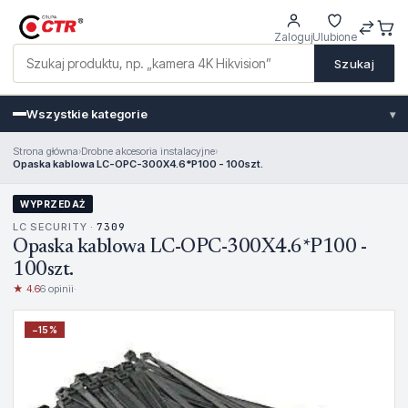
Zaloguj
Ulubione
Szukaj
Wszystkie kategorie
▾
Strona główna
›
Drobne akcesoria instalacyjne
›
Opaska kablowa LC-OPC-300X4.6*P100 - 100szt.
WYPRZEDAŻ
LC SECURITY ·
7309
Opaska kablowa LC-OPC-300X4.6*P100 -
100szt.
★ 4.6
6 opinii
·
−
15
%