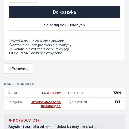
Do koszyka
♡ Dodaj do ulubionych
◐
Wysyłka do 24h od skompletowania.
↻
Zwrot 14 dni bez podawania przyczyny
✓
Gwarancja producenta do 60 miesięcy
▢
Faktura VAT, dostępne ceny netto
⇄
Porównaj
DANE PRODUKTU
Marka
LC Security
Nr produktu
7309
Kategoria
Drobne akcesoria
Typ produktu
EOL
instalacyjne
◆ DORADCA CTR
Asystent pomoże od ręki
— dobór kamery, rejestratora i