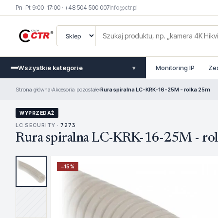
Pn–Pt 9:00–17:00 · +48 504 500 007
info@ctr.pl
Wszystkie kategorie
Monitoring IP
Ze
▾
Strona główna
›
Akcesoria pozostałe
›
Rura spiralna LC-KRK-16-25M - rolka 25m
WYPRZEDAŻ
LC SECURITY ·
7273
Rura spiralna LC-KRK-16-25M - ro
−
15
%