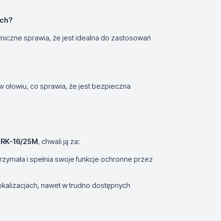
ych?
miczne sprawia, że jest idealna do zastosowań
 ołowiu, co sprawia, że jest bezpieczna
RK-16/25M
, chwali ją za:
ytrzymała i spełnia swoje funkcje ochronne przez
okalizacjach, nawet w trudno dostępnych