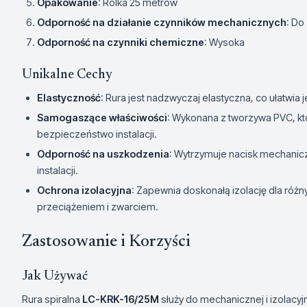
Opakowanie
: Rolka 25 metrów
Odporność na działanie czynników mechanicznych
: Do
Odporność na czynniki chemiczne
: Wysoka
Unikalne Cechy
Elastyczność
: Rura jest nadzwyczaj elastyczna, co ułatwia
Samogaszące właściwości
: Wykonana z tworzywa PVC, k
bezpieczeństwo instalacji.
Odporność na uszkodzenia
: Wytrzymuje nacisk mechani
instalacji.
Ochrona izolacyjna
: Zapewnia doskonałą izolację dla różny
przeciążeniem i zwarciem.
Zastosowanie i Korzyści
Jak Używać
Rura spiralna
LC-KRK-16/25M
służy do mechanicznej i izolacyj