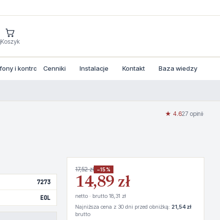
j
Koszyk
ny i kontrola dostepu
Cenniki
Instalacje
Kontakt
Baza wiedzy
★ 4.6
27 opinii
·
17,52 zł
−15%
14,89 zł
7273
netto · brutto 18,31 zł
EOL
Najniższa cena z 30 dni przed obniżką:
21,54 zł
brutto