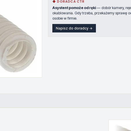
◆ DORADCA CTR
Asystent pomoże od ręki
— dobór kamery, rejes
okablowania. Gdy trzeba, przekażemy sprawę o
osobie w firmie.
Napisz do doradcy →