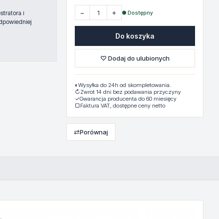
−
+
● Dostępny
tratora i
dpowiedniej
Do koszyka
♡ Dodaj do ulubionych
◐
Wysyłka do 24h od skompletowania.
↻
Zwrot 14 dni bez podawania przyczyny
✓
Gwarancja producenta do 60 miesięcy
▢
Faktura VAT, dostępne ceny netto
⇄
Porównaj