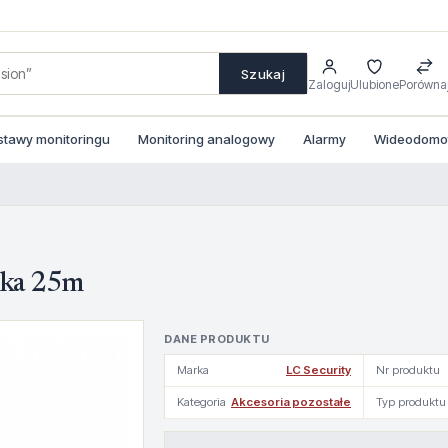
Szukaj
Zaloguj
Ulubione
Porówna
stawy monitoringu
Monitoring analogowy
Alarmy
Wideodomofo
lka 25m
DANE PRODUKTU
Marka
LC Security
Nr produktu
Kategoria
Akcesoria pozostałe
Typ produktu