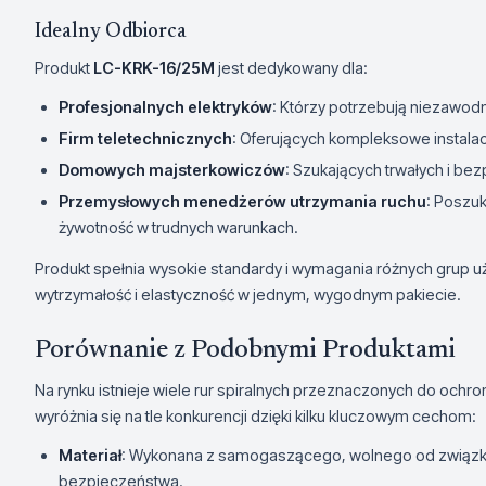
Idealny Odbiorca
Produkt
LC-KRK-16/25M
jest dedykowany dla:
Profesjonalnych elektryków
: Którzy potrzebują niezawodn
Firm teletechnicznych
: Oferujących kompleksowe instalac
Domowych majsterkowiczów
: Szukających trwałych i be
Przemysłowych menedżerów utrzymania ruchu
: Poszu
żywotność w trudnych warunkach.
Produkt spełnia wysokie standardy i wymagania różnych grup u
wytrzymałość i elastyczność w jednym, wygodnym pakiecie.
Porównanie z Podobnymi Produktami
Na rynku istnieje wiele rur spiralnych przeznaczonych do ochron
wyróżnia się na tle konkurencji dzięki kilku kluczowym cechom:
Materiał
: Wykonana z samogaszącego, wolnego od związk
bezpieczeństwa.