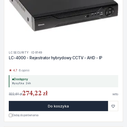
LC SECURITY · ID 8149
LC-4000 - Rejestrator hybrydowy CCTV - AHD - IP
★ 4.7
· 8 opinii
Dostępny
Wysyłka 24h
274,22 zł
322,61 zł
netto
♡
Do koszyka
Dodaj do porównania