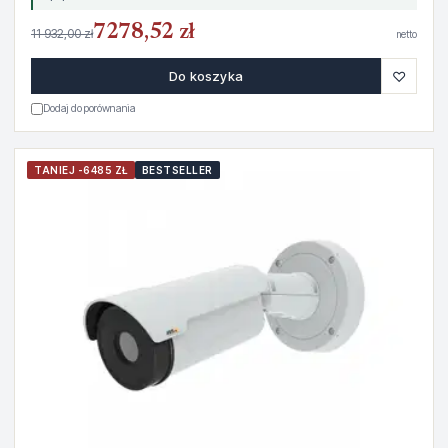
7278,52 zł
11 932,00 zł
netto
♡
Do koszyka
Dodaj do porównania
TANIEJ -6485 ZŁ
BESTSELLER