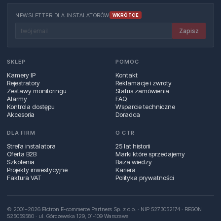
NEWSLETTER DLA INSTALATORÓW
WKRÓTCE
Zapisz
SKLEP
POMOC
Kamery IP
Kontakt
Rejestratory
Reklamacje i zwroty
Zestawy monitoringu
Status zamówienia
Alarmy
FAQ
Kontrola dostępu
Wsparcie techniczne
Akcesoria
Doradca
DLA FIRM
O CTR
Strefa instalatora
25 lat historii
Oferta B2B
Marki które sprzedajemy
Szkolenia
Baza wiedzy
Projekty inwestycyjne
Kariera
Faktura VAT
Polityka prywatności
© 2001–2026 Elctron E-commerce Partners Sp. z o.o. · NIP 5273052174 · REGON
525059580 · ul. Górczewska 129, 01‑109 Warszawa