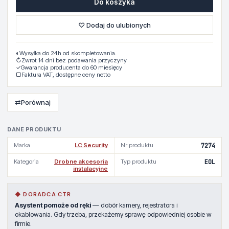
Do koszyka
♡ Dodaj do ulubionych
◐
Wysyłka do 24h od skompletowania.
↻
Zwrot 14 dni bez podawania przyczyny
✓
Gwarancja producenta do 60 miesięcy
▢
Faktura VAT, dostępne ceny netto
⇄
Porównaj
DANE PRODUKTU
Marka
LC Security
Nr produktu
7274
Kategoria
Drobne akcesoria
Typ produktu
EOL
instalacyjne
◆ DORADCA CTR
Asystent pomoże od ręki
— dobór kamery, rejestratora i
okablowania. Gdy trzeba, przekażemy sprawę odpowiedniej osobie w
firmie.