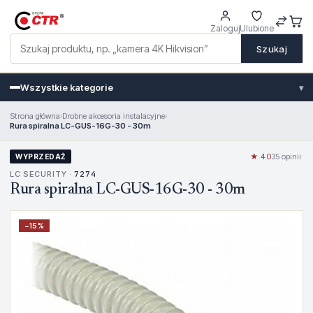
Zaloguj
Ulubione
Szukaj
Wszystkie kategorie
▾
Strona główna
›
Drobne akcesoria instalacyjne
›
Rura spiralna LC-GUS-16G-30 - 30m
★ 4.0
35 opinii
·
WYPRZEDAŻ
LC SECURITY ·
7274
Rura spiralna LC-GUS-16G-30 - 30m
−
15
%