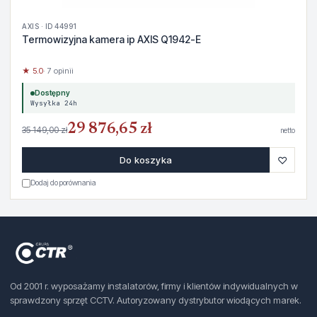
AXIS · ID 44991
Termowizyjna kamera ip AXIS Q1942-E
★ 5.0
· 7 opinii
Dostępny
Wysyłka 24h
29 876,65 zł
35 149,00 zł
netto
♡
Do koszyka
Dodaj do porównania
Od 2001 r. wyposażamy instalatorów, firmy i klientów indywidualnych w
sprawdzony sprzęt CCTV. Autoryzowany dystrybutor wiodących marek.