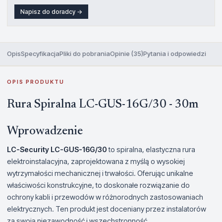
Napisz do doradcy →
Opis
Specyfikacja
Pliki do pobrania
Opinie (35)
Pytania i odpowiedzi
OPIS PRODUKTU
Rura Spiralna LC-GUS-16G/30 - 30m
Wprowadzenie
LC-Security LC-GUS-16G/30
to spiralna, elastyczna rura
elektroinstalacyjna, zaprojektowana z myślą o wysokiej
wytrzymałości mechanicznej i trwałości. Oferując unikalne
właściwości konstrukcyjne, to doskonałe rozwiązanie do
ochrony kabli i przewodów w różnorodnych zastosowaniach
elektrycznych. Ten produkt jest doceniany przez instalatorów
za swoją niezawodność i wszechstronność.