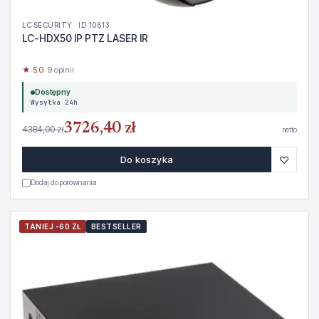
LC SECURITY · ID 10613
LC-HDX50 IP PTZ LASER IR
★ 5.0
· 9 opinii
Dostępny
Wysyłka 24h
3726,40 zł
4384,00 zł
netto
♡
Do koszyka
Dodaj do porównania
TANIEJ -60 ZŁ
BESTSELLER