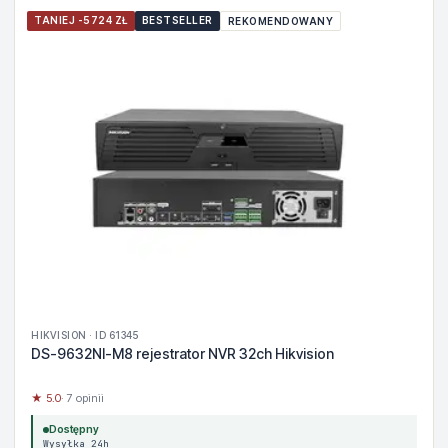
TANIEJ -5724 ZŁ
BESTSELLER
REKOMENDOWANY
HIKVISION · ID 61345
DS-9632NI-M8 rejestrator NVR 32ch Hikvision
★ 5.0
· 7 opinii
Dostępny
Wysyłka 24h