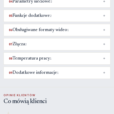
Parametry sieciowe
04
2
Funkcje dodatkowe
05
2
Obsługiwane formaty wideo
06
1
Złącza
07
2
Temperatura pracy
08
1
Dodatkowe informacje
09
1
OPINIE KLIENTÓW
Co mówią klienci