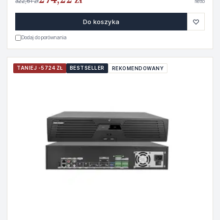
274,22 zł
322,61 zł
netto
♡
Do koszyka
Dodaj do porównania
TANIEJ -5724 ZŁ
BESTSELLER
REKOMENDOWANY