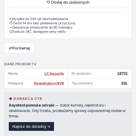
♡ Dodaj do ulubionych
◐
Wysyłka do 24h od skompletowania.
↻
Zwrot 14 dni bez podawania przyczyny
✓
Gwarancja producenta do 60 miesięcy
▢
Faktura VAT, dostępne ceny netto
⇄
Porównaj
DANE PRODUKTU
Marka
LC Security
Nr produktu
10731
Kategoria
Rejestratory NVR
Typ produktu
EOL
◆ DORADCA CTR
Asystent pomoże od ręki
— dobór kamery, rejestratora i
okablowania. Gdy trzeba, przekażemy sprawę odpowiedniej osobie w
firmie.
Napisz do doradcy →