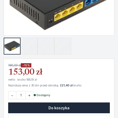
180,00 zł
−15%
153,00 zł
netto · brutto 188,19 zł
Najniższa cena z 30 dni przed obniżką:
221,40 zł
brutto
−
+
● Dostępny
Do koszyka