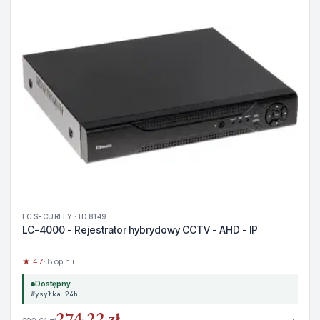
LC SECURITY · ID 8149
LC-4000 - Rejestrator hybrydowy CCTV - AHD - IP
★ 4.7
· 8 opinii
Dostępny
Wysyłka 24h