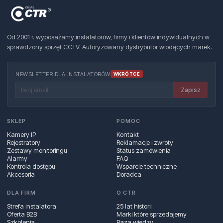
Od 2001 r. wyposażamy instalatorów, firmy i klientów indywidualnych w
sprawdzony sprzęt CCTV. Autoryzowany dystrybutor wiodących marek.
NEWSLETTER DLA INSTALATORÓW
WKRÓTCE
Zapisz
SKLEP
POMOC
Kamery IP
Kontakt
Rejestratory
Reklamacje i zwroty
Zestawy monitoringu
Status zamówienia
Alarmy
FAQ
Kontrola dostępu
Wsparcie techniczne
Akcesoria
Doradca
DLA FIRM
O CTR
Strefa instalatora
25 lat historii
Oferta B2B
Marki które sprzedajemy
Szkolenia
Baza wiedzy