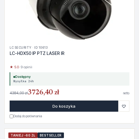
LC SECURITY · ID 10613
LC-HDX50 IP PTZ LASER IR
★ 5.0
· 9 opinii
Dostępny
Wysyłka 24h
3726,40 zł
4384,00 zł
netto
♡
Do koszyka
Dodaj do porównania
TANIEJ -60 ZŁ
BESTSELLER