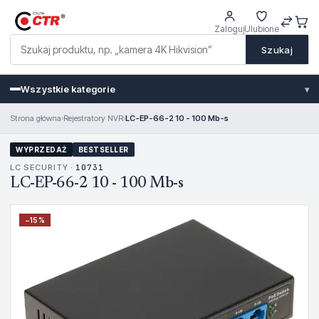
Zaloguj
Ulubione
Szukaj
Wszystkie kategorie
▾
Strona główna
›
Rejestratory NVR
›
LC-EP-66-2 10 - 100 Mb-s
WYPRZEDAŻ
BESTSELLER
LC SECURITY ·
10731
LC-EP-66-2 10 - 100 Mb-s
−
15
%