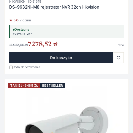
HIKVISION · ID 61345
DS-9632NI-M8 rejestrator NVR 32ch Hikvision
★ 5.0
· 7 opinii
Dostępny
Wysyłka 24h
7278,52 zł
11 932,00 zł
netto
♡
Do koszyka
Dodaj do porównania
TANIEJ -6485 ZŁ
BESTSELLER