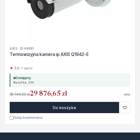
AXIS · ID 44991
Termowizyjna kamera ip AXIS Q1942-E
★ 5.0
· 7 opinii
Dostępny
Wysyłka 24h
29 876,65 zł
35 149,00 zł
netto
♡
Do koszyka
Dodaj do porównania