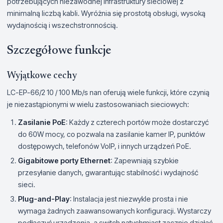
potrzebujących niezawodnej infrastruktury sieciowej z
minimalną liczbą kabli. Wyróżnia się prostotą obsługi, wysoką
wydajnością i wszechstronnością.
Szczegółowe funkcje
Wyjątkowe cechy
LC-EP-66/2 10 / 100 Mb/s nan oferują wiele funkcji, które czynią
je niezastąpionymi w wielu zastosowaniach sieciowych:
Zasilanie PoE
: Każdy z czterech portów może dostarczyć
do 60W mocy, co pozwala na zasilanie kamer IP, punktów
dostępowych, telefonów VoIP, i innych urządzeń PoE.
Gigabitowe porty Ethernet
: Zapewniają szybkie
przesyłanie danych, gwarantując stabilność i wydajność
sieci.
Plug-and-Play
: Instalacja jest niezwykle prosta i nie
wymaga żadnych zaawansowanych konfiguracji. Wystarczy
podłączyć urządzenia, a switch natychmiast zacznie działać.