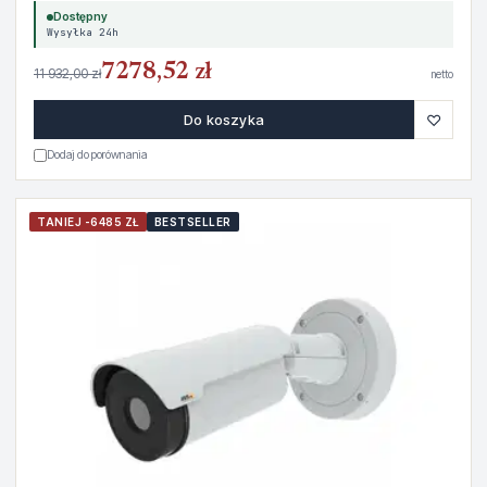
Dostępny
Wysyłka 24h
7278,52 zł
11 932,00 zł
netto
♡
Do koszyka
Dodaj do porównania
TANIEJ -6485 ZŁ
BESTSELLER