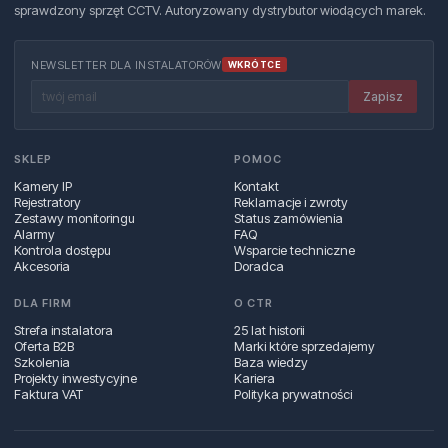
sprawdzony sprzęt CCTV. Autoryzowany dystrybutor wiodących marek.
NEWSLETTER DLA INSTALATORÓW
WKRÓTCE
Zapisz
SKLEP
POMOC
Kamery IP
Kontakt
Rejestratory
Reklamacje i zwroty
Zestawy monitoringu
Status zamówienia
Alarmy
FAQ
Kontrola dostępu
Wsparcie techniczne
Akcesoria
Doradca
DLA FIRM
O CTR
Strefa instalatora
25 lat historii
Oferta B2B
Marki które sprzedajemy
Szkolenia
Baza wiedzy
Projekty inwestycyjne
Kariera
Faktura VAT
Polityka prywatności