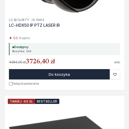
LC SECURITY · ID 10613
LC-HDX50 IP PTZ LASER IR
★ 5.0
· 9 opinii
Dostępny
Wysyłka 24h
3726,40 zł
4384,00 zł
netto
♡
Do koszyka
Dodaj do porównania
TANIEJ -60 ZŁ
BESTSELLER