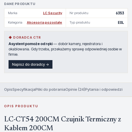
DANE PRODUKTU
Marka
LC Security
Nr produktu
6353
Kategoria
Akcesoria pozostałe
Typ produktu
EOL
◆ DORADCA CTR
Asystent pomoże od ręki
— dobór kamery, rejestratora i
okablowania. Gdy trzeba, przekażemy sprawę odpowiedniej osobie w
firmie.
Napisz do doradcy →
Opis
Specyfikacja
Pliki do pobrania
Opinie (24)
Pytania i odpowiedzi
OPIS PRODUKTU
LC-CT54 200CM Czujnik Termiczny z
Kablem 200CM