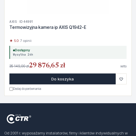
AXIS · ID 44991
Termowizyjna kamera ip AXIS Q1942-E
★ 5.0
· 7 opinii
Dostępny
Wysyłka 24h
29 876,65 zł
35 149,00 zł
netto
♡
Do koszyka
Dodaj do porównania
Od 2001 r. wyposażamy instalatorów, firmy i klientów indywidualnych w