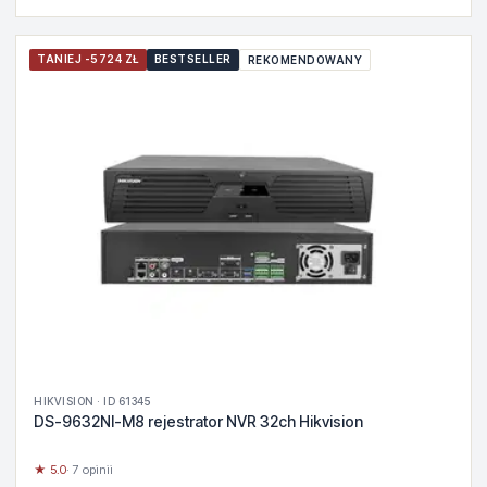
TANIEJ -5724 ZŁ
BESTSELLER
REKOMENDOWANY
HIKVISION · ID 61345
DS-9632NI-M8 rejestrator NVR 32ch Hikvision
★ 5.0
· 7 opinii