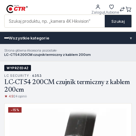
Zaloguj
Ulubione
Szukaj
Wszystkie kategorie
▾
Strona główna
›
Akcesoria pozostałe
›
LC-CT54 200CM czujnik termiczny z kablem 200cm
WYPRZEDAŻ
LC SECURITY ·
6353
LC-CT54 200CM czujnik termiczny z kablem
200cm
★ 4.9
24 opinii
·
−
15
%