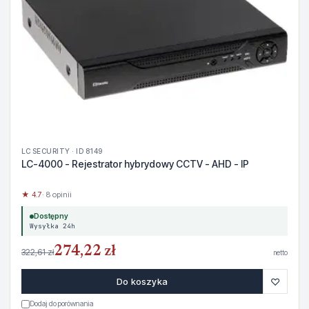
LC SECURITY · ID 8149
LC-4000 - Rejestrator hybrydowy CCTV - AHD - IP
★ 4.7
· 8 opinii
Dostępny
Wysyłka 24h
274,22 zł
322,61 zł
netto
♡
Do koszyka
Dodaj do porównania