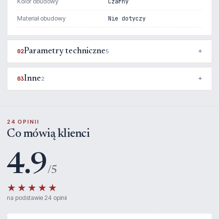
Kolor obudowy
Czarny
Materiał obudowy
Nie dotyczy
Parametry techniczne
02
5
Inne
03
2
24 OPINII
Co mówią klienci
4.9
/5
★★★★★
na podstawie 24 opinii