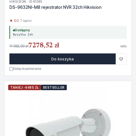
HIKVISION · ID 61345
DS-9632NI-M8 rejestrator NVR 32ch Hikvision
★ 5.0
· 7 opinii
Dostępny
Wysyłka 24h
7278,52 zł
11 932,00 zł
netto
♡
Do koszyka
Dodaj do porównania
TANIEJ -6485 ZŁ
BESTSELLER