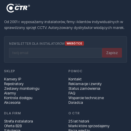
Od 2001 r. wyposażamy instalatorów, firmy i klientów indywidualnych w
sprawdzony sprzęt CCTV. Autoryzowany dystrybutor wiodących marek.
NEWSLETTER DLA INSTALATORÓW
WKRÓTCE
Zapisz
SKLEP
POMOC
Kamery IP
Kontakt
Rejestratory
Reklamacje i zwroty
Zestawy monitoringu
Status zamówienia
Alarmy
FAQ
Kontrola dostępu
Wsparcie techniczne
Akcesoria
Doradca
DLA FIRM
O CTR
Strefa instalatora
25 lat historii
Oferta B2B
Marki które sprzedajemy
Szkolenia
Baza wiedzy