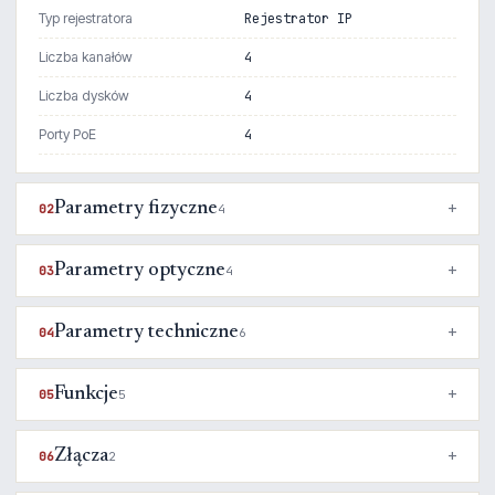
Typ rejestratora
Rejestrator IP
Liczba kanałów
4
Liczba dysków
4
Porty PoE
4
Parametry fizyczne
02
4
Parametry optyczne
03
4
Parametry techniczne
04
6
Funkcje
05
5
Złącza
06
2