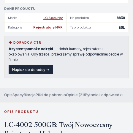
DANE PRODUKTU
Marka
LC Security
Nr produktu
8830
Kategoria
Rejestratory NVR
Typ produktu
EOL
◆ DORADCA CTR
Asystent pomoże od ręki
— dobór kamery, rejestratora i
okablowania. Gdy trzeba, przekażemy sprawę odpowiedniej osobie w
firmie.
Napisz do doradcy →
Opis
Specyfikacja
Pliki do pobrania
Opinie (21)
Pytania i odpowiedzi
OPIS PRODUKTU
LC-4002 500GB: Twój Nowoczesny