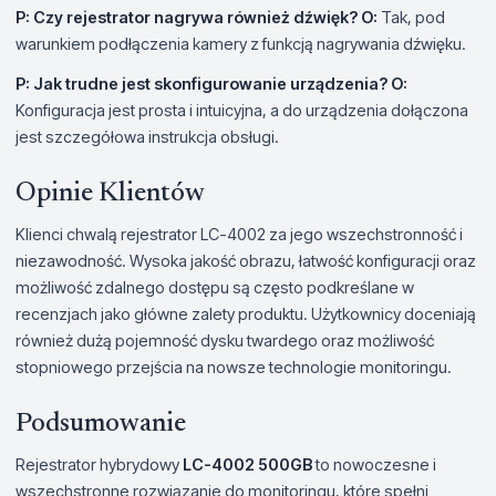
P: Czy rejestrator nagrywa również dźwięk?
O:
Tak, pod
warunkiem podłączenia kamery z funkcją nagrywania dźwięku.
P: Jak trudne jest skonfigurowanie urządzenia?
O:
Konfiguracja jest prosta i intuicyjna, a do urządzenia dołączona
jest szczegółowa instrukcja obsługi.
Opinie Klientów
Klienci chwalą rejestrator LC-4002 za jego wszechstronność i
niezawodność. Wysoka jakość obrazu, łatwość konfiguracji oraz
możliwość zdalnego dostępu są często podkreślane w
recenzjach jako główne zalety produktu. Użytkownicy doceniają
również dużą pojemność dysku twardego oraz możliwość
stopniowego przejścia na nowsze technologie monitoringu.
Podsumowanie
Rejestrator hybrydowy
LC-4002 500GB
to nowoczesne i
wszechstronne rozwiązanie do monitoringu, które spełni