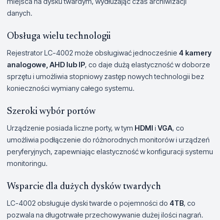
miejsca na dysku twardym, wydłużając czas archiwizacji
danych.
Obsługa wielu technologii
Rejestrator LC-4002 może obsługiwać jednocześnie
4 kamery
analogowe, AHD lub IP
, co daje dużą elastyczność w doborze
sprzętu i umożliwia stopniowy zastęp nowych technologii bez
konieczności wymiany całego systemu.
Szeroki wybór portów
Urządzenie posiada liczne porty, w tym
HDMI
i
VGA
, co
umożliwia podłączenie do różnorodnych monitorów i urządzeń
peryferyjnych, zapewniając elastyczność w konfiguracji systemu
monitoringu.
Wsparcie dla dużych dysków twardych
LC-4002 obsługuje dyski twarde o pojemności do
4TB
, co
pozwala na długotrwałe przechowywanie dużej ilości nagrań.