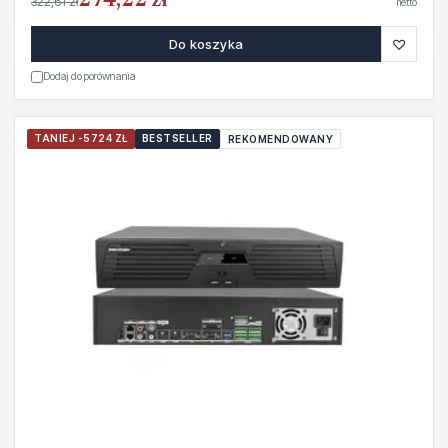
274,22 zł
322,61 zł
netto
♡
Do koszyka
Dodaj do porównania
TANIEJ -5724 ZŁ
BESTSELLER
REKOMENDOWANY