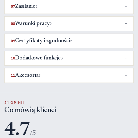
Zasilanie
07
2
Warunki pracy
08
2
Certyfikaty i zgodności
09
2
Dodatkowe funkcje
10
3
Akcesoria
11
3
21 OPINII
Co mówią klienci
4.7
/5