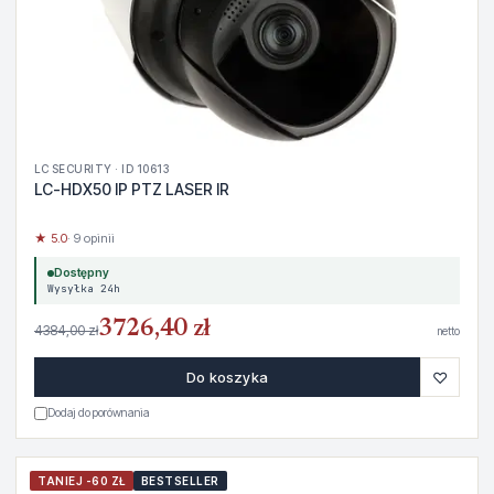
LC SECURITY · ID 10613
LC-HDX50 IP PTZ LASER IR
★ 5.0
· 9 opinii
Dostępny
Wysyłka 24h
3726,40 zł
4384,00 zł
netto
♡
Do koszyka
Dodaj do porównania
TANIEJ -60 ZŁ
BESTSELLER