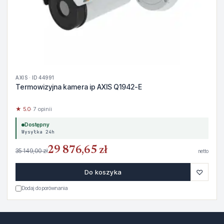
AXIS · ID 44991
Termowizyjna kamera ip AXIS Q1942-E
★ 5.0
· 7 opinii
Dostępny
Wysyłka 24h
29 876,65 zł
35 149,00 zł
netto
♡
Do koszyka
Dodaj do porównania