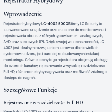
Rejestrator Hybrydowy
Wprowadzenie
Rejestrator hybrydowy
LC-4002 500GB
firmy LC Security to
zaawansowane urządzenie przeznaczone do monitorowania i
rejestrowania obrazu z różnych typów kamer – analogowych,
AHD oraz sieciowych (IP). Dzięki swojej wszechstronności, LC-
4002 jest idealnym rozwiązaniem zarówno dla niewielkich
systemów nadzoru, jak i bardziej rozbudowanych instalacji
monitoringu. Główne cechy tego rejestratora obejmują obsługę
do czterech kanałów, rejestrowanie w wysokiej rozdzielczości
Full HD, różnorodne tryby nagrywania oraz możliwość zdalnego
dostępu do nagrań.
Szczegółowe Funkcje
Rejestrowanie w rozdzielczości Full HD
Rejestrator LC-4002 pozwala na zapisywanie obrazu z