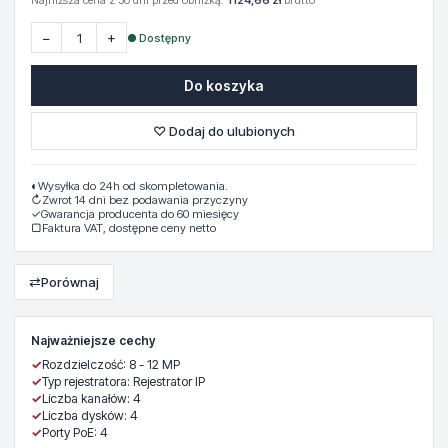
Najniższa cena z 30 dni przed obniżką:
1124,66 zł
brutto
−
+
● Dostępny
Do koszyka
♡ Dodaj do ulubionych
◐
Wysyłka do 24h od skompletowania.
↻
Zwrot 14 dni bez podawania przyczyny
✓
Gwarancja producenta do 60 miesięcy
▢
Faktura VAT, dostępne ceny netto
⇄
Porównaj
Najważniejsze cechy
✓
Rozdzielczość: 8 - 12 MP
✓
Typ rejestratora: Rejestrator IP
✓
Liczba kanałów: 4
✓
Liczba dysków: 4
✓
Porty PoE: 4