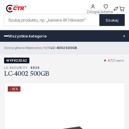
Zaloguj
Ulubione
Szukaj
Wszystkie kategorie
▾
Strona główna
›
Rejestratory NVR
›
LC-4002 500GB
★ 4.7
21 opinii
·
WYPRZEDAŻ
LC SECURITY ·
8830
LC-4002 500GB
−
15
%