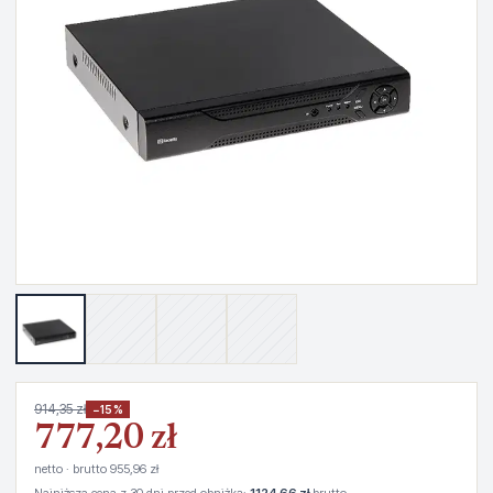
914,35 zł
−15%
777,20 zł
netto · brutto 955,96 zł