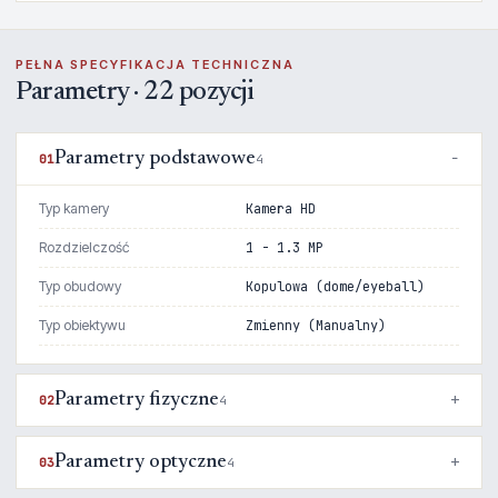
PEŁNA SPECYFIKACJA TECHNICZNA
Parametry · 22 pozycji
Parametry podstawowe
01
4
Typ kamery
Kamera HD
Rozdzielczość
1 - 1.3 MP
Typ obudowy
Kopulowa (dome/eyeball)
Typ obiektywu
Zmienny (Manualny)
Parametry fizyczne
02
4
Parametry optyczne
03
4