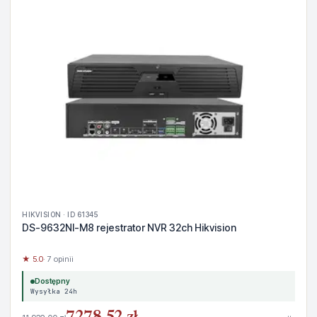
HIKVISION · ID 61345
DS-9632NI-M8 rejestrator NVR 32ch Hikvision
★ 5.0
· 7 opinii
Dostępny
Wysyłka 24h