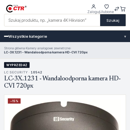
Zaloguj
Ulubione
Szukaj
Wszystkie kategorie
▾
Strona główna
›
Kamery analogowe zewnetrzne
›
LC-3X.1231 - Wandaloodporna kamera HD-CVI 720px
WYPRZEDAŻ
LC SECURITY ·
10542
LC-3X.1231 - Wandaloodporna kamera HD-
CVI 720px
−
15
%