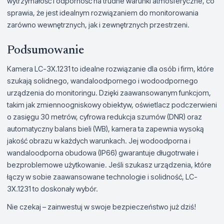
wytrzymałość i odporność na trudne warunki atmosferyczne, co
sprawia, że jest idealnym rozwiązaniem do monitorowania
zarówno wewnętrznych, jak i zewnętrznych przestrzeni.
Podsumowanie
Kamera LC-3X.1231 to idealne rozwiązanie dla osób i firm, które
szukają solidnego, wandaloodpornego i wodoodpornego
urządzenia do monitoringu. Dzięki zaawansowanym funkcjom,
takim jak zmiennoogniskowy obiektyw, oświetlacz podczerwieni
o zasięgu 30 metrów, cyfrowa redukcja szumów (DNR) oraz
automatyczny balans bieli (WB), kamera ta zapewnia wysoką
jakość obrazu w każdych warunkach. Jej wodoodporna i
wandaloodporna obudowa (IP66) gwarantuje długotrwałe i
bezproblemowe użytkowanie. Jeśli szukasz urządzenia, które
łączy w sobie zaawansowane technologie i solidność, LC-
3X.1231 to doskonały wybór.
Nie czekaj – zainwestuj w swoje bezpieczeństwo już dziś!