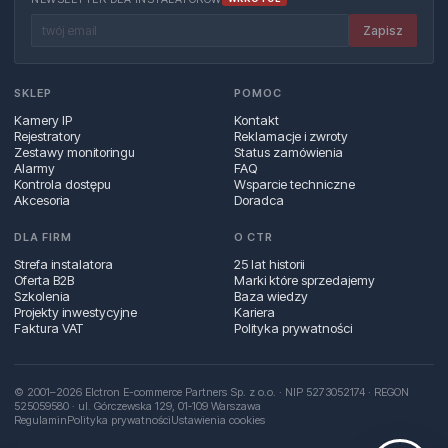
Zapisz
SKLEP
POMOC
Kamery IP
Kontakt
Rejestratory
Reklamacje i zwroty
Zestawy monitoringu
Status zamówienia
Alarmy
FAQ
Kontrola dostępu
Wsparcie techniczne
Akcesoria
Doradca
DLA FIRM
O CTR
Strefa instalatora
25 lat historii
Oferta B2B
Marki które sprzedajemy
Szkolenia
Baza wiedzy
Projekty inwestycyjne
Kariera
Faktura VAT
Polityka prywatności
© 2001–2026 Elctron E-commerce Partners Sp. z o.o. · NIP 5273052174 · REGON
525059580 · ul. Górczewska 129, 01‑109 Warszawa
Regulamin
Polityka prywatności
Ustawienia cookies