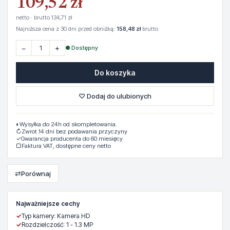
109,52 zł
netto · brutto 134,71 zł
Najniższa cena z 30 dni przed obniżką:
158,48 zł
brutto
−
+
● Dostępny
Do koszyka
♡ Dodaj do ulubionych
◐
Wysyłka do 24h od skompletowania.
↻
Zwrot 14 dni bez podawania przyczyny
✓
Gwarancja producenta do 60 miesięcy
▢
Faktura VAT, dostępne ceny netto
⇄
Porównaj
Najważniejsze cechy
✓
Typ kamery: Kamera HD
✓
Rozdzielczość: 1 - 1.3 MP