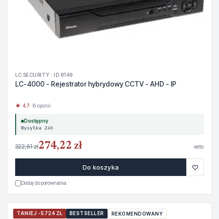
LC SECURITY · ID 8149
LC-4000 - Rejestrator hybrydowy CCTV - AHD - IP
★ 4.7
· 8 opinii
Dostępny
Wysyłka 24h
274,22 zł
322,61 zł
netto
♡
Do koszyka
Dodaj do porównania
TANIEJ -5724 ZŁ
BESTSELLER
REKOMENDOWANY