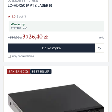
LC SECURITY · ID 10613
LC-HDX50 IP PTZ LASER IR
★ 5.0
· 9 opinii
Dostępny
Wysyłka 24h
3726,40 zł
4384,00 zł
netto
♡
Do koszyka
Dodaj do porównania
TANIEJ -60 ZŁ
BESTSELLER