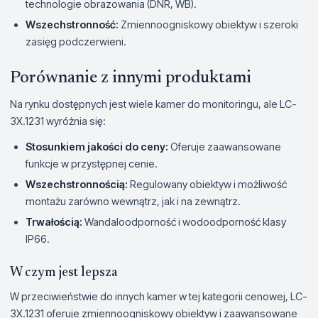
technologie obrazowania (DNR, WB).
Wszechstronność:
Zmiennoogniskowy obiektyw i szeroki
zasięg podczerwieni.
Porównanie z innymi produktami
Na rynku dostępnych jest wiele kamer do monitoringu, ale LC-
3X.1231 wyróżnia się:
Stosunkiem jakości do ceny:
Oferuje zaawansowane
funkcje w przystępnej cenie.
Wszechstronnością:
Regulowany obiektyw i możliwość
montażu zarówno wewnątrz, jak i na zewnątrz.
Trwałością:
Wandaloodporność i wodoodporność klasy
IP66.
W czym jest lepsza
W przeciwieństwie do innych kamer w tej kategorii cenowej, LC-
3X.1231 oferuje zmiennoogniskowy obiektyw i zaawansowane