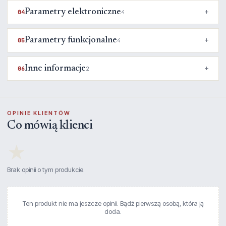
Parametry elektroniczne
04
4
Parametry funkcjonalne
05
4
Inne informacje
06
2
OPINIE KLIENTÓW
Co mówią klienci
★
Brak opinii o tym produkcie.
Ten produkt nie ma jeszcze opinii. Bądź pierwszą osobą, która ją
doda.