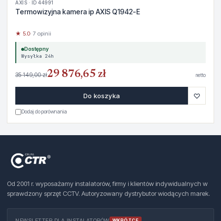
AXIS · ID 44991
Termowizyjna kamera ip AXIS Q1942-E
★ 5.0
· 7 opinii
Dostępny
Wysyłka 24h
29 876,65 zł
35 149,00 zł
netto
♡
Do koszyka
Dodaj do porównania
Od 2001 r. wyposażamy instalatorów, firmy i klientów indywidualnych w
sprawdzony sprzęt CCTV. Autoryzowany dystrybutor wiodących marek.
NEWSLETTER DLA INSTALATORÓW
WKRÓTCE