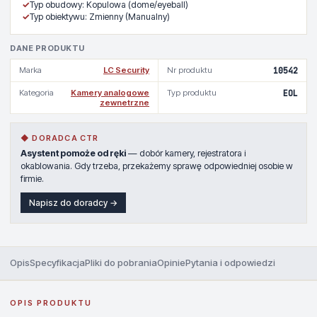
✓
Typ obudowy: Kopulowa (dome/eyeball)
✓
Typ obiektywu: Zmienny (Manualny)
DANE PRODUKTU
Marka
LC Security
Nr produktu
10542
Kategoria
Kamery analogowe
Typ produktu
EOL
zewnetrzne
◆ DORADCA CTR
Asystent pomoże od ręki
— dobór kamery, rejestratora i
okablowania. Gdy trzeba, przekażemy sprawę odpowiedniej osobie w
firmie.
Napisz do doradcy →
Opis
Specyfikacja
Pliki do pobrania
Opinie
Pytania i odpowiedzi
OPIS PRODUKTU