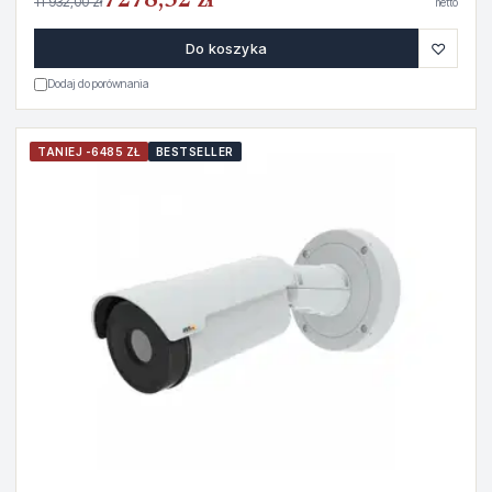
7278,52 zł
11 932,00 zł
netto
♡
Do koszyka
Dodaj do porównania
TANIEJ -6485 ZŁ
BESTSELLER