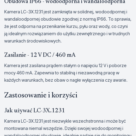
Obudowa IP66 - wodoodporna i wandaloodporna
Kamera LC-3X.1231 jest zamknięta w solidnej, wodoodpornej i
wandaloodpornej obudowie zgodnej z normą IP66. To sprawia,
że jest odporna na przenikanie kurzu, pyłu oraz wody, co czyni
ją idealnym rozwiązaniem do użytku zewnętrznego i w trudnych
warunkach środowiskowych.
Zasilanie - 12 V DC / 460 mA
Kamera jest zasilana prądem stałym o napięciu 12 V i poborze
mocy 460 mA. Zapewnia to stabilną i niezawodną pracę w
każdych warunkach, bez obaw o nagłe wyłączenia czy awarie.
Zastosowanie i korzyści
Jak używać LC-3X.1231
Kamera LC-3X.1231 jest niezwykle wszechstronna i może być
montowana niemal wszędzie. Dzięki swojej wodoodpornej i
wandaloodpornej obudowie, idealnie nadaje się do monitoringu