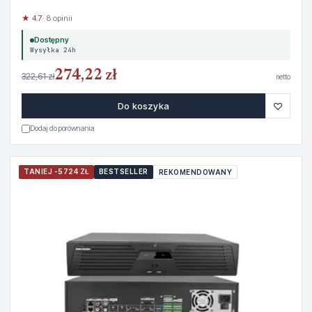
★ 4.7
· 8 opinii
Dostępny
Wysyłka 24h
274,22 zł
322,61 zł
netto
♡
Do koszyka
Dodaj do porównania
TANIEJ -5724 ZŁ
BESTSELLER
REKOMENDOWANY