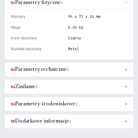
Parametry fizyczne
01
4
Wymiary
94 x 71 x 26 mm
Waga
0.45 kg
Kolor obudowy
Czarny
Materiał obudowy
Metal
Parametry techniczne
02
5
Zasilanie
03
3
Parametry środowiskowe
04
2
Dodatkowe informacje
05
2