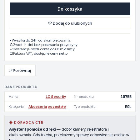
Do koszyka
♡ Dodaj do ulubionych
◐
Wysyłka do 24h od skompletowania.
↻
Zwrot 14 dni bez podawania przyczyny
✓
Gwarancja producenta do 60 miesięcy
▢
Faktura VAT, dostępne ceny netto
⇄
Porównaj
DANE PRODUKTU
Marka
LC Security
Nr produktu
10755
Kategoria
Akcesoria pozostałe
Typ produktu
EOL
◆ DORADCA CTR
Asystent pomoże od ręki
— dobór kamery, rejestratora i
okablowania. Gdy trzeba, przekażemy sprawę odpowiedniej osobie w