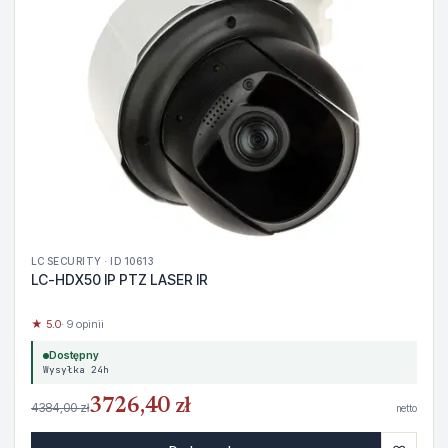
LC SECURITY · ID 10613
LC-HDX50 IP PTZ LASER IR
★ 5.0
· 9 opinii
Dostępny
Wysyłka 24h
3726,40 zł
4384,00 zł
netto