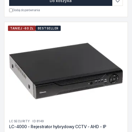
♡
Do koszyka
Dodaj do porównania
TANIEJ -60 ZŁ
BESTSELLER
LC SECURITY · ID 8149
LC-4000 - Rejestrator hybrydowy CCTV - AHD - IP