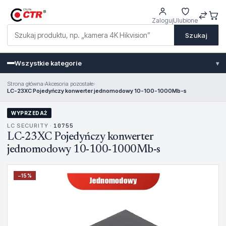
Zaloguj
Ulubione
Szukaj
Wszystkie kategorie
▾
Strona główna
›
Akcesoria pozostałe
›
LC-23XC Pojedyńczy konwerter jednomodowy 10-100-1000Mb-s
WYPRZEDAŻ
LC SECURITY ·
10755
LC-23XC Pojedyńczy konwerter
jednomodowy 10-100-1000Mb-s
−
15
%