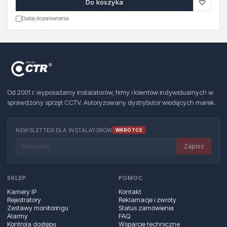
♡
Do koszyka
Dodaj do porównania
Od 2001 r. wyposażamy instalatorów, firmy i klientów indywidualnych w
sprawdzony sprzęt CCTV. Autoryzowany dystrybutor wiodących marek.
NEWSLETTER DLA INSTALATORÓW
WKRÓTCE
Zapisz
SKLEP
POMOC
Kamery IP
Kontakt
Rejestratory
Reklamacje i zwroty
Zestawy monitoringu
Status zamówienia
Alarmy
FAQ
Kontrola dostępu
Wsparcie techniczne