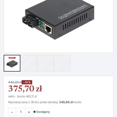
442,00 zł
−15%
375,70 zł
netto · brutto 462,11 zł
Najniższa cena z 30 dni przed obniżką:
543,66 zł
brutto
−
+
● Dostępny