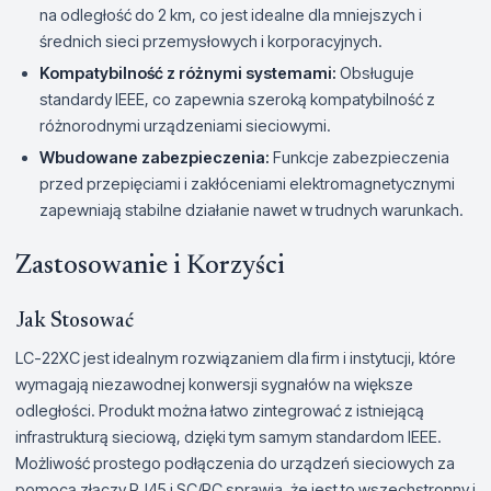
na odległość do 2 km, co jest idealne dla mniejszych i
średnich sieci przemysłowych i korporacyjnych.
Kompatybilność z różnymi systemami:
Obsługuje
standardy IEEE, co zapewnia szeroką kompatybilność z
różnorodnymi urządzeniami sieciowymi.
Wbudowane zabezpieczenia:
Funkcje zabezpieczenia
przed przepięciami i zakłóceniami elektromagnetycznymi
zapewniają stabilne działanie nawet w trudnych warunkach.
Zastosowanie i Korzyści
Jak Stosować
LC-22XC jest idealnym rozwiązaniem dla firm i instytucji, które
wymagają niezawodnej konwersji sygnałów na większe
odległości. Produkt można łatwo zintegrować z istniejącą
infrastrukturą sieciową, dzięki tym samym standardom IEEE.
Możliwość prostego podłączenia do urządzeń sieciowych za
pomocą złączy RJ45 i SC/PC sprawia, że jest to wszechstronny i