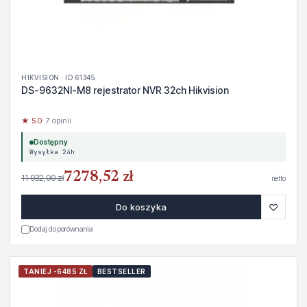
HIKVISION · ID 61345
DS-9632NI-M8 rejestrator NVR 32ch Hikvision
★ 5.0
· 7 opinii
Dostępny
Wysyłka 24h
7278,52 zł
11 932,00 zł
netto
♡
Do koszyka
Dodaj do porównania
TANIEJ -6485 ZŁ
BESTSELLER