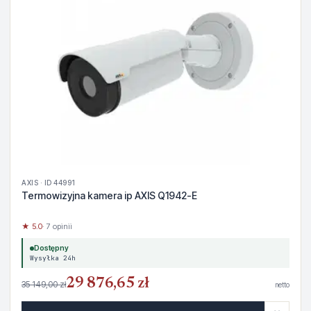
AXIS · ID 44991
Termowizyjna kamera ip AXIS Q1942-E
★ 5.0
· 7 opinii
Dostępny
Wysyłka 24h
29 876,65 zł
35 149,00 zł
netto