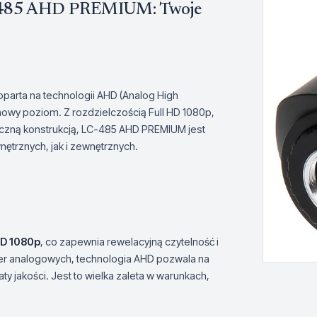
-485 AHD PREMIUM: Twoje
arta na technologii AHD (Analog High
 nowy poziom. Z rozdzielczością Full HD 1080p,
yczną konstrukcją, LC-485 AHD PREMIUM jest
trznych, jak i zewnętrznych.
HD 1080p
, co zapewnia rewelacyjną czytelność i
r analogowych, technologia AHD pozwala na
y jakości. Jest to wielka zaleta w warunkach,