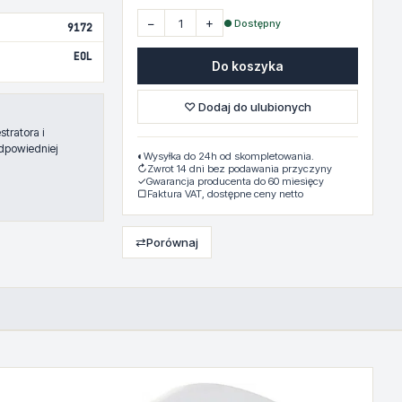
−
+
● Dostępny
9172
EOL
Do koszyka
♡ Dodaj do ulubionych
tratora i
dpowiedniej
◐
Wysyłka do 24h od skompletowania.
↻
Zwrot 14 dni bez podawania przyczyny
✓
Gwarancja producenta do 60 miesięcy
▢
Faktura VAT, dostępne ceny netto
⇄
Porównaj