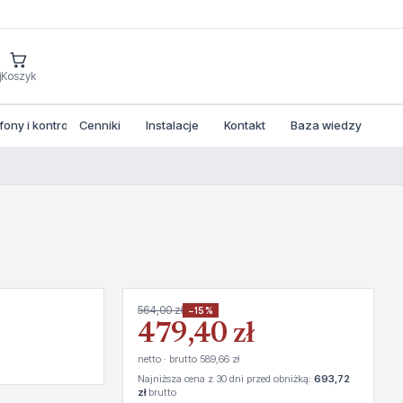
j
Koszyk
ny i kontrola dostepu
Cenniki
Instalacje
Kontakt
Baza wiedzy
564,00 zł
−15%
479,40 zł
netto · brutto 589,66 zł
Najniższa cena z 30 dni przed obniżką:
693,72
zł
brutto