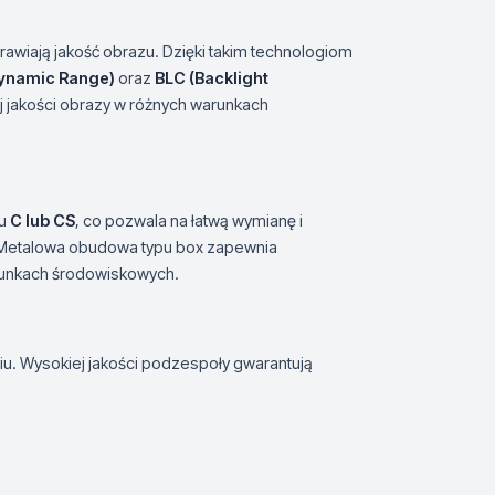
awiają jakość obrazu. Dzięki takim technologiom
Dynamic Range)
oraz
BLC (Backlight
 jakości obrazy w różnych warunkach
pu
C lub CS
, co pozwala na łatwą wymianę i
 Metalowa obudowa typu box zapewnia
arunkach środowiskowych.
u. Wysokiej jakości podzespoły gwarantują