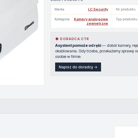
Marka
LC Security
Nr produktu
Kategoria
Kamery analogowe
Typ produktu
zewnetrzne
◆ DORADCA CTR
Asystent pomoże od ręki
— dobór kamery, rejes
okablowania. Gdy trzeba, przekażemy sprawę o
osobie w firmie.
Napisz do doradcy →