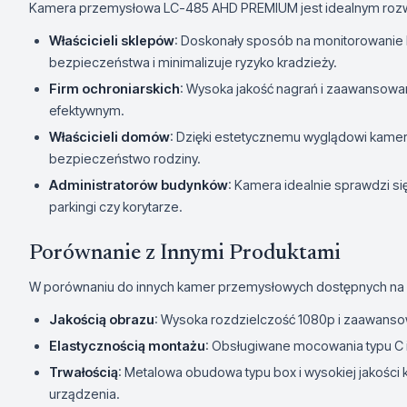
Kamera przemysłowa LC-485 AHD PREMIUM jest idealnym rozw
Właścicieli sklepów
: Doskonały sposób na monitorowanie 
bezpieczeństwa i minimalizuje ryzyko kradzieży.
Firm ochroniarskich
: Wysoka jakość nagrań i zaawansowan
efektywnym.
Właścicieli domów
: Dzięki estetycznemu wyglądowi kam
bezpieczeństwo rodziny.
Administratorów budynków
: Kamera idealnie sprawdzi si
parkingi czy korytarze.
Porównanie z Innymi Produktami
W porównaniu do innych kamer przemysłowych dostępnych na 
Jakością obrazu
: Wysoka rozdzielczość 1080p i zaawanso
Elastycznością montażu
: Obsługiwane mocowania typu C 
Trwałością
: Metalowa obudowa typu box i wysokiej jakośc
urządzenia.