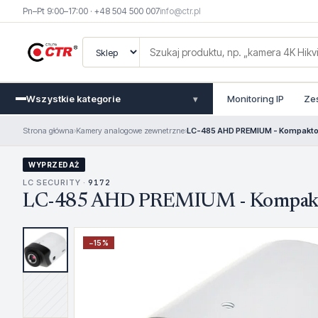
Pn–Pt 9:00–17:00 · +48 504 500 007
info@ctr.pl
Wszystkie kategorie
Monitoring IP
Ze
▾
Strona główna
›
Kamery analogowe zewnetrzne
›
LC-485 AHD PREMIUM - Kompakt
WYPRZEDAŻ
LC SECURITY ·
9172
LC-485 AHD PREMIUM - Kompakt
−
15
%