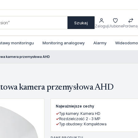
Szukaj
Zaloguj
Ulubione
Porówna
stawy monitoringu
Monitoring analogowy
Alarmy
Wideodomofo
owa kamera przemysłowa AHD
owa kamera przemysłowa AHD
Najważniejsze cechy
✓
Typ kamery: Kamera HD
✓
Rozdzielczość: 2 - 3 MP
✓
Typ obudowy: Kompaktowa
DANE PRODUKTU