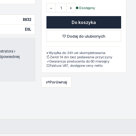
−
+
● Dostępny
8832
Do koszyka
EOL
♡ Dodaj do ulubionych
tratora i
◐
Wysyłka do 24h od skompletowania.
dpowiedniej
↻
Zwrot 14 dni bez podawania przyczyny
✓
Gwarancja producenta do 60 miesięcy
▢
Faktura VAT, dostępne ceny netto
⇄
Porównaj