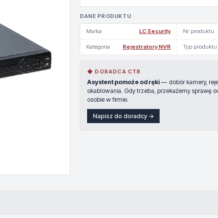
DANE PRODUKTU
Marka
LC Security
Nr produktu
Kategoria
Rejestratory NVR
Typ produktu
◆ DORADCA CTR
Asystent pomoże od ręki
— dobór kamery, rejes
okablowania. Gdy trzeba, przekażemy sprawę o
osobie w firmie.
Napisz do doradcy →