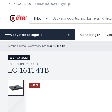
Pn–Pt 9:00–17:00 · +48 504 500 007
info@ctr.pl
Wszystkie kategorie
Monitoring IP
Ze
▾
Strona główna
›
Rejestratory NVR
›
LC-1611 4TB
WYPRZEDAŻ
LC SECURITY ·
8832
LC-1611 4TB
−
15
%