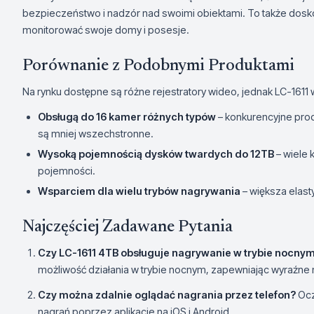
bezpieczeństwo i nadzór nad swoimi obiektami. To także dosko
monitorować swoje domy i posesje.
Porównanie z Podobnymi Produktami
Na rynku dostępne są różne rejestratory wideo, jednak LC-1611 w
Obsługą do 16 kamer różnych typów
– konkurencyjne prod
są mniej wszechstronne.
Wysoką pojemnością dysków twardych do 12TB
– wiele 
pojemności.
Wsparciem dla wielu trybów nagrywania
– większa elast
Najczęściej Zadawane Pytania
Czy LC-1611 4TB obsługuje nagrywanie w trybie nocny
możliwość działania w trybie nocnym, zapewniając wyraźne 
Czy można zdalnie oglądać nagrania przez telefon?
Ocz
nagrań poprzez aplikacje na iOS i Android.