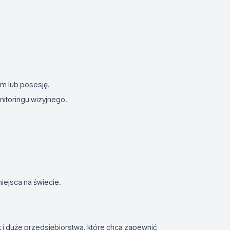
m lub posesję.
itoringu wizyjnego.
ejsca na świecie.
k i duże przedsiębiorstwa, które chcą zapewnić