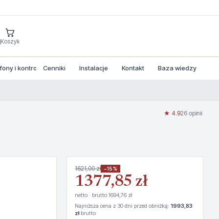
j
Koszyk
ny i kontrola dostepu
Cenniki
Instalacje
Kontakt
Baza wiedzy
★ 4.9
26 opinii
·
1621,00 zł
−15%
1377,85 zł
netto · brutto 1694,76 zł
Najniższa cena z 30 dni przed obniżką:
1993,83
zł
brutto