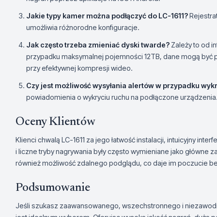
Jakie typy kamer można podłączyć do LC-1611?
Rejestra
umożliwia różnorodne konfiguracje.
Jak często trzeba zmieniać dyski twarde?
Zależy to od i
przypadku maksymalnej pojemności 12TB, dane mogą być 
przy efektywnej kompresji wideo.
Czy jest możliwość wysyłania alertów w przypadku wyk
powiadomienia o wykryciu ruchu na podłączone urządzenia
Oceny Klientów
Klienci chwalą LC-1611 za jego łatwość instalacji, intuicyjny int
i liczne tryby nagrywania były często wymieniane jako główne za
również możliwość zdalnego podglądu, co daje im poczucie be
Podsumowanie
Jeśli szukasz zaawansowanego, wszechstronnego i niezawod