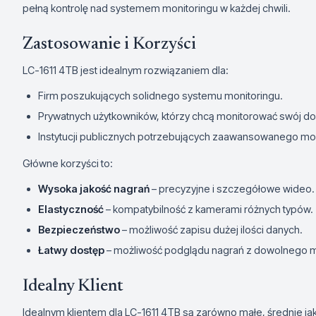
pełną kontrolę nad systemem monitoringu w każdej chwili.
Zastosowanie i Korzyści
LC-1611 4TB jest idealnym rozwiązaniem dla:
Firm poszukujących solidnego systemu monitoringu.
Prywatnych użytkowników, którzy chcą monitorować swój do
Instytucji publicznych potrzebujących zaawansowanego mon
Główne korzyści to:
Wysoka jakość nagrań
– precyzyjne i szczegółowe wideo.
Elastyczność
– kompatybilność z kamerami różnych typów.
Bezpieczeństwo
– możliwość zapisu dużej ilości danych.
Łatwy dostęp
– możliwość podglądu nagrań z dowolnego mi
Idealny Klient
Idealnym klientem dla LC-1611 4TB są zarówno małe, średnie ja