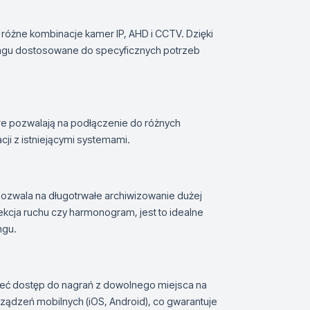
c różne kombinacje kamer IP, AHD i CCTV. Dzięki
ingu dostosowane do specyficznych potrzeb
tóre pozwalają na podłączenie do różnych
cji z istniejącymi systemami.
pozwala na długotrwałe archiwizowanie dużej
tekcja ruchu czy harmonogram, jest to idealne
ngu.
mieć dostęp do nagrań z dowolnego miejsca na
rządzeń mobilnych (iOS, Android), co gwarantuje