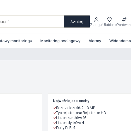
Szukaj
Zaloguj
Ulubione
Porówna
stawy monitoringu
Monitoring analogowy
Alarmy
Wideodomofo
Najważniejsze cechy
✓
Rozdzielczość: 2 - 3 MP
✓
Typ rejestratora: Rejestrator HD
✓
Liczba kanałów: 16
✓
Liczba dysków: 4
✓
Porty PoE: 4