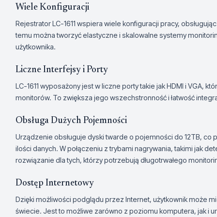
Wiele Konfiguracji
Rejestrator LC-1611 wspiera wiele konfiguracji pracy, obsługują
temu można tworzyć elastyczne i skalowalne systemy monitor
użytkownika.
Liczne Interfejsy i Porty
LC-1611 wyposażony jest w liczne porty takie jak HDMI i VGA, k
monitorów. To zwiększa jego wszechstronność i łatwość integra
Obsługa Dużych Pojemności
Urządzenie obsługuje dyski twarde o pojemności do 12TB, co 
ilości danych. W połączeniu z trybami nagrywania, takimi jak de
rozwiązanie dla tych, którzy potrzebują długotrwałego monitori
Dostęp Internetowy
Dzięki możliwości podglądu przez Internet, użytkownik może 
świecie. Jest to możliwe zarówno z poziomu komputera, jak i u