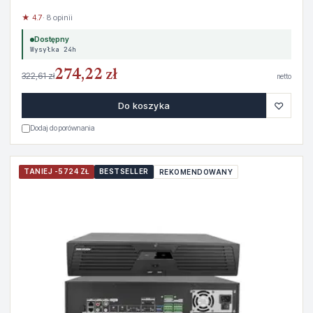
★ 4.7
· 8 opinii
Dostępny
Wysyłka 24h
274,22 zł
322,61 zł
netto
♡
Do koszyka
Dodaj do porównania
TANIEJ -5724 ZŁ
BESTSELLER
REKOMENDOWANY