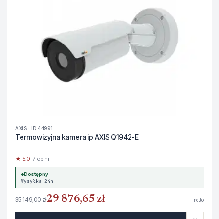
AXIS · ID 44991
Termowizyjna kamera ip AXIS Q1942-E
★ 5.0
· 7 opinii
Dostępny
Wysyłka 24h
29 876,65 zł
35 149,00 zł
netto