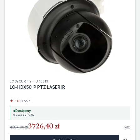
LC SECURITY · ID 10613
LC-HDX50 IP PTZ LASER IR
★ 5.0
· 9 opinii
Dostępny
Wysyłka 24h
3726,40 zł
4384,00 zł
netto