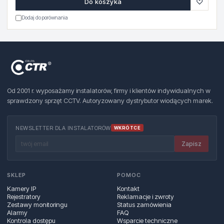
♡
Do koszyka
Dodaj do porównania
Od 2001 r. wyposażamy instalatorów, firmy i klientów indywidualnych w
sprawdzony sprzęt CCTV. Autoryzowany dystrybutor wiodących marek.
NEWSLETTER DLA INSTALATORÓW
WKRÓTCE
Zapisz
SKLEP
POMOC
Kamery IP
Kontakt
Rejestratory
Reklamacje i zwroty
Zestawy monitoringu
Status zamówienia
Alarmy
FAQ
Kontrola dostępu
Wsparcie techniczne