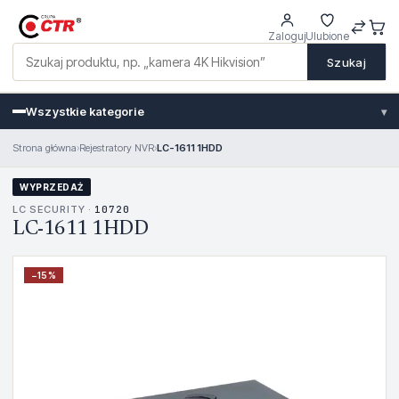
Zaloguj
Ulubione
Szukaj
Wszystkie kategorie
▾
Strona główna
›
Rejestratory NVR
›
LC-1611 1HDD
WYPRZEDAŻ
LC SECURITY ·
10720
LC-1611 1HDD
−
15
%