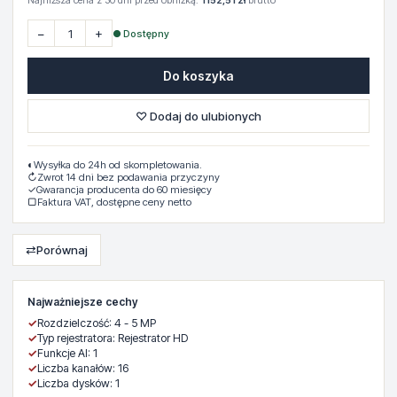
Najniższa cena z 30 dni przed obniżką:
1152,51 zł
brutto
−
+
● Dostępny
Do koszyka
♡ Dodaj do ulubionych
◐
Wysyłka do 24h od skompletowania.
↻
Zwrot 14 dni bez podawania przyczyny
✓
Gwarancja producenta do 60 miesięcy
▢
Faktura VAT, dostępne ceny netto
⇄
Porównaj
Najważniejsze cechy
✓
Rozdzielczość: 4 - 5 MP
✓
Typ rejestratora: Rejestrator HD
✓
Funkcje AI: 1
✓
Liczba kanałów: 16
✓
Liczba dysków: 1