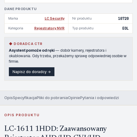
DANE PRODUKTU
Marka
LC Security
Nr produktu
10720
Kategoria
Rejestratory NVR
Typ produktu
EOL
◆ DORADCA CTR
Asystent pomoże od ręki
— dobór kamery, rejestratora i
okablowania. Gdy trzeba, przekażemy sprawę odpowiedniej osobie w
firmie.
Napisz do doradcy →
Opis
Specyfikacja
Pliki do pobrania
Opinie
Pytania i odpowiedzi
OPIS PRODUKTU
LC-1611 1HDD: Zaawansowany