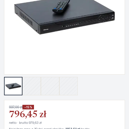
937,00 zł
−15%
796,45 zł
netto · brutto 979,63 zł