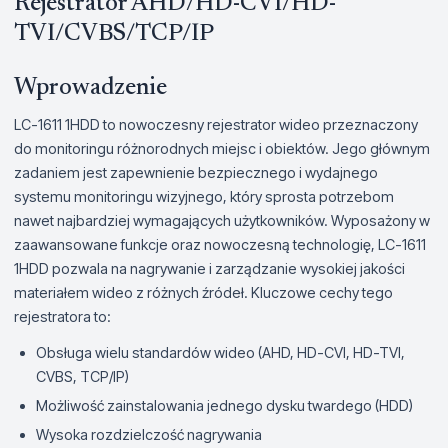
Rejestrator AHD/HD-CVI/HD-
TVI/CVBS/TCP/IP
Wprowadzenie
LC-1611 1HDD to nowoczesny rejestrator wideo przeznaczony
do monitoringu różnorodnych miejsc i obiektów. Jego głównym
zadaniem jest zapewnienie bezpiecznego i wydajnego
systemu monitoringu wizyjnego, który sprosta potrzebom
nawet najbardziej wymagających użytkowników. Wyposażony w
zaawansowane funkcje oraz nowoczesną technologię, LC-1611
1HDD pozwala na nagrywanie i zarządzanie wysokiej jakości
materiałem wideo z różnych źródeł. Kluczowe cechy tego
rejestratora to:
Obsługa wielu standardów wideo (AHD, HD-CVI, HD-TVI,
CVBS, TCP/IP)
Możliwość zainstalowania jednego dysku twardego (HDD)
Wysoka rozdzielczość nagrywania