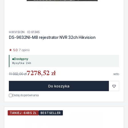
HIKVISION · ID 61345
DS-9632NI-M8 rejestrator NVR 32ch Hikvision
★ 5.0
· 7 opinii
Dostępny
Wysyłka 24h
7278,52 zł
11 932,00 zł
netto
♡
Do koszyka
Dodaj do porównania
TANIEJ -6485 ZŁ
BESTSELLER