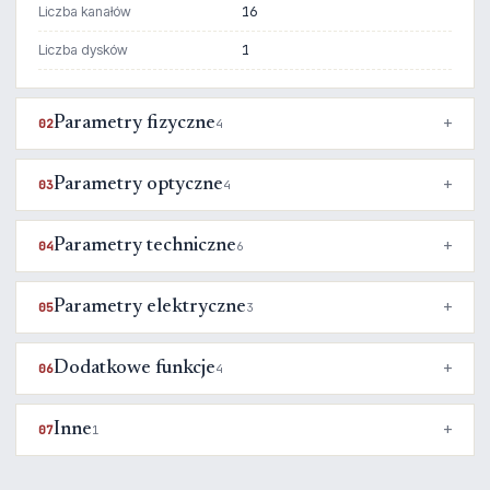
Liczba kanałów
16
Liczba dysków
1
Parametry fizyczne
02
4
Parametry optyczne
03
4
Parametry techniczne
04
6
Parametry elektryczne
05
3
Dodatkowe funkcje
06
4
Inne
07
1