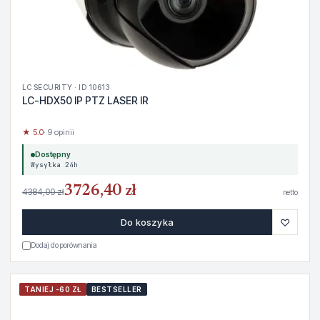
LC SECURITY · ID 10613
LC-HDX50 IP PTZ LASER IR
★ 5.0
· 9 opinii
Dostępny
Wysyłka 24h
3726,40 zł
4384,00 zł
netto
♡
Do koszyka
Dodaj do porównania
TANIEJ -60 ZŁ
BESTSELLER