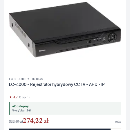
LC SECURITY · ID 8149
LC-4000 - Rejestrator hybrydowy CCTV - AHD - IP
★ 4.7
· 8 opinii
Dostępny
Wysyłka 24h
274,22 zł
322,61 zł
netto