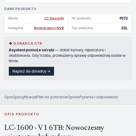
DANE PRODUKTU
Marka
LC Security
Nr produktu
9572
Kategoria
Rejestratory NVR
Typ produktu
EOL
◆ DORADCA CTR
Asystent pomoże od ręki
— dobór kamery, rejestratora i
okablowania. Gdy trzeba, przekażemy sprawę odpowiedniej osobie w
firmie.
Napisz do doradcy →
Opis
Specyfikacja
Pliki do pobrania
Opinie
Pytania i odpowiedzi
OPIS PRODUKTU
LC-1600 - V1 6TB: Nowoczesny