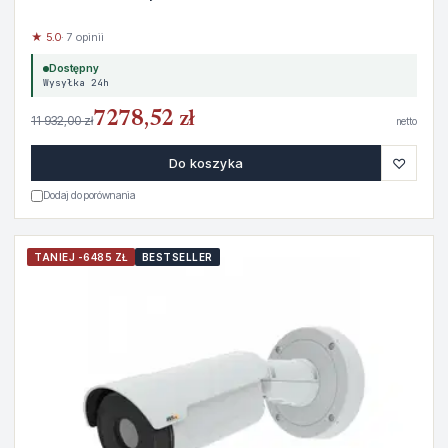
★ 5.0
· 7 opinii
Dostępny
Wysyłka 24h
7278,52 zł
11 932,00 zł
netto
♡
Do koszyka
Dodaj do porównania
TANIEJ -6485 ZŁ
BESTSELLER