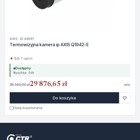
AXIS · ID 44991
Termowizyjna kamera ip AXIS Q1942-E
★ 5.0
· 7 opinii
Dostępny
Wysyłka 24h
29 876,65 zł
35 149,00 zł
netto
♡
Do koszyka
Dodaj do porównania