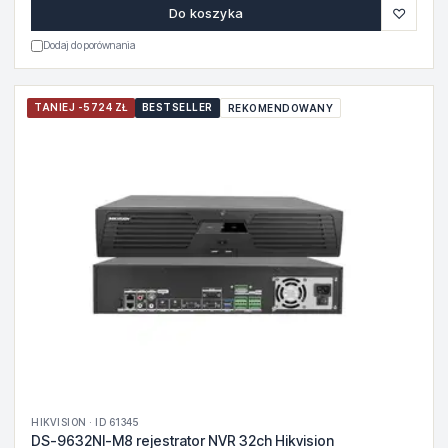
♡
Do koszyka
Dodaj do porównania
TANIEJ -5724 ZŁ
BESTSELLER
REKOMENDOWANY
HIKVISION · ID 61345
DS-9632NI-M8 rejestrator NVR 32ch Hikvision