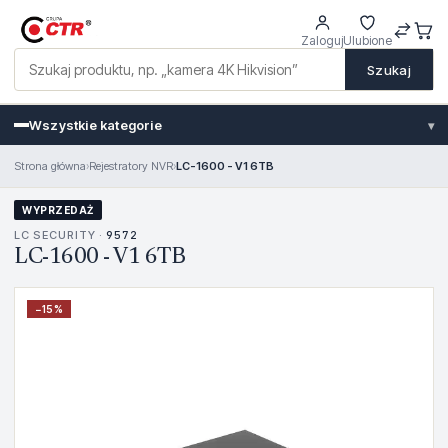
Zaloguj
Ulubione
Szukaj
Wszystkie kategorie
▾
Strona główna
›
Rejestratory NVR
›
LC-1600 - V1 6TB
WYPRZEDAŻ
LC SECURITY ·
9572
LC-1600 - V1 6TB
−
15
%