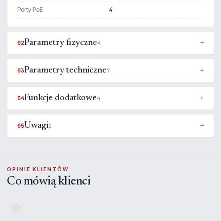
Porty PoE
4
Parametry fizyczne
02
4
Parametry techniczne
03
7
Funkcje dodatkowe
04
4
Uwagi
05
2
OPINIE KLIENTÓW
Co mówią klienci
★