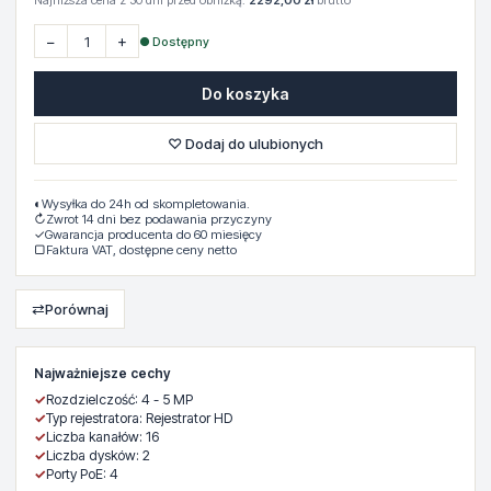
Najniższa cena z 30 dni przed obniżką:
2292,00 zł
brutto
−
+
● Dostępny
Do koszyka
♡ Dodaj do ulubionych
◐
Wysyłka do 24h od skompletowania.
↻
Zwrot 14 dni bez podawania przyczyny
✓
Gwarancja producenta do 60 miesięcy
▢
Faktura VAT, dostępne ceny netto
⇄
Porównaj
Najważniejsze cechy
✓
Rozdzielczość: 4 - 5 MP
✓
Typ rejestratora: Rejestrator HD
✓
Liczba kanałów: 16
✓
Liczba dysków: 2
✓
Porty PoE: 4