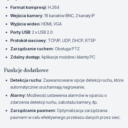
Format kompresji
: H.264
Wejścia kamery
: 16 kanałów BNC, 2 kanały IP
Wyjścia wideo
: HDMI, VGA
Porty USB
: 2 x USB 2.0
Protokół sieciowy
: TCP/IP, UDP, DHCP, RTSP
Zarządzanie ruchem
: Obsługa PTZ
Zdalny dostęp
: Aplikacje mobilne i klienty PC
Funkcje dodatkowe
Detekcja ruchu
: Zaawansowane opcje detekcji ruchu, które
automatycznie uruchamiają nagrywanie.
Alarmy
: Możliwość ustawienia alarmów w oparciu o
zdarzenia detekcji ruchu, sabotażu kamery, itp.
Zarządzanie pasmem
: Optymalizacja zarządzania
pasmem w celu efektywnego przekazu danych przez sieć.