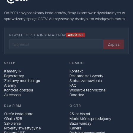
Od 2001 r. wyposażamy instalatorów, firmy i klientów indywidualnych w
sprawdzony sprzęt CCTV. Autoryzowany dystrybutor wiodących marek.
NEWSLETTER DLA INSTALATORÓW
WKRÓTCE
Zapisz
SKLEP
POMOC
Kamery IP
Kontakt
Rejestratory
Reklamacje i zwroty
Zestawy monitoringu
Status zamówienia
Alarmy
FAQ
Kontrola dostępu
Wsparcie techniczne
Akcesoria
Doradca
DLA FIRM
O CTR
Strefa instalatora
25 lat historii
Oferta B2B
Marki które sprzedajemy
Szkolenia
Baza wiedzy
Projekty inwestycyjne
Kariera
Faktura VAT
Polityka prywatności