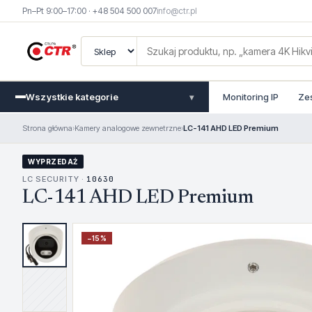
Pn–Pt 9:00–17:00 · +48 504 500 007
info@ctr.pl
Wszystkie kategorie
Monitoring IP
Ze
▾
Strona główna
›
Kamery analogowe zewnetrzne
›
LC-141 AHD LED Premium
WYPRZEDAŻ
LC SECURITY ·
10630
LC-141 AHD LED Premium
−
15
%