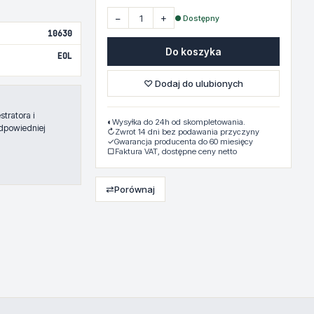
−
+
● Dostępny
10630
Do koszyka
EOL
♡ Dodaj do ulubionych
tratora i
◐
Wysyłka do 24h od skompletowania.
dpowiedniej
↻
Zwrot 14 dni bez podawania przyczyny
✓
Gwarancja producenta do 60 miesięcy
▢
Faktura VAT, dostępne ceny netto
⇄
Porównaj