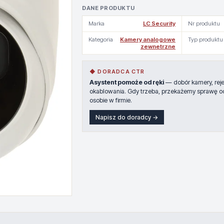
DANE PRODUKTU
Marka
LC Security
Nr produktu
Kategoria
Kamery analogowe
Typ produktu
zewnetrzne
◆ DORADCA CTR
Asystent pomoże od ręki
— dobór kamery, rejes
okablowania. Gdy trzeba, przekażemy sprawę o
osobie w firmie.
Napisz do doradcy →