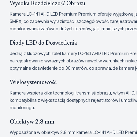
Wysoka Rozdzielczość Obrazu
Kamera LC-141 AHD LED Premium Premium oferuje wyjątkową ja
5MPX, co zapewnia wyrazistość i szczegółowość zarejestrowan
monitorowania zarówno dużych terenów, jak i mniejszych przes
Diody LED do Doświetlenia
Jedną z kluczowych zalet kamery LC-141 AHD LED Premium Pr
na rejestrowanie wyraźnych obrazów nawet w warunkach niskie
optymalne doświetlenie do 30 metrów, co sprawia, że kamera je
Wielosystemowość
Kamera wspiera kilka technologii transmisji obrazu, w tym AHD,
kompatybilna z większością dostępnych rejestratorów i umożliwi
monitoringu.
Obiektyw 2.8 mm
Wyposażona w obiektyw 2.8 mm kamera LC-141 AHD LED Premiu