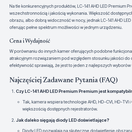
Na tle konkurencyjnych produktów, LC-141 AHD LED Premium Pr
wszechstronnością i jakością wykonania. Większość dostępnych
obrazu, albo dobrą widoczność w nocy, jednak LC-141 AHD LED
oferując pełne spektrum możliwości w jednym urządzeniu.
Cena i Wydajność
W porównaniu do innych kamer oferujących podobne funkcjona
atrakcyjnym rozwiązaniem pod względem stosunku jakości do ce
efektywność sprawiają, że jest to jeden z najlepszych wyborów 
Najczęściej Zadawane Pytania (FAQ)
Czy LC-141 AHD LED Premium Premium jest kompatybi
Tak, kamera wspiera technologie AHD, HD-CVI, HD-TVI i 
większością dostępnych rejestratorów.
Jak daleko sięgają diody LED doświetlające?
Diody LED pozwalają na skuteczne doświetlenie obszar