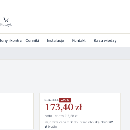
j
Koszyk
ny i kontrola dostepu
Cenniki
Instalacje
Kontakt
Baza wiedzy
204,00 zł
−15%
173,40 zł
netto · brutto 213,28 zł
Najniższa cena z 30 dni przed obniżką:
250,92
zł
brutto