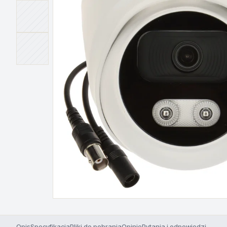
Opis
Specyfikacja
Pliki do pobrania
Opinie
Pytania i odpowiedzi