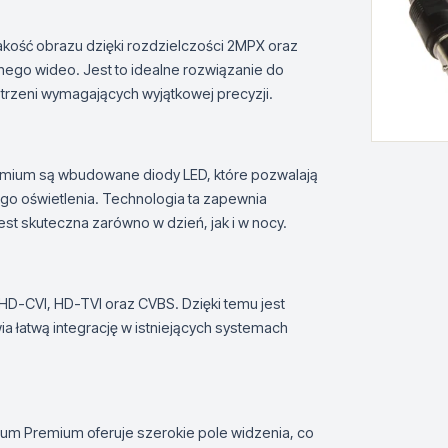
kość obrazu dzięki rozdzielczości 2MPX oraz
ego wideo. Jest to idealne rozwiązanie do
trzeni wymagających wyjątkowej precyzji.
emium są wbudowane diody LED, które pozwalają
go oświetlenia. Technologia ta zapewnia
st skuteczna zarówno w dzień, jak i w nocy.
 HD-CVI, HD-TVI oraz CVBS. Dzięki temu jest
a łatwą integrację w istniejących systemach
m Premium oferuje szerokie pole widzenia, co