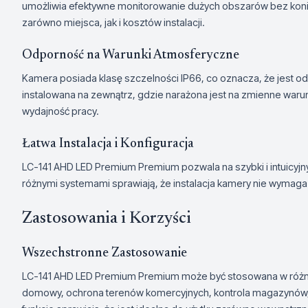
umożliwia efektywne monitorowanie dużych obszarów bez koni
zarówno miejsca, jak i kosztów instalacji.
Odporność na Warunki Atmosferyczne
Kamera posiada klasę szczelności IP66, co oznacza, że jest od
instalowana na zewnątrz, gdzie narażona jest na zmienne waru
wydajność pracy.
Łatwa Instalacja i Konfiguracja
LC-141 AHD LED Premium Premium pozwala na szybki i intuicyjny
różnymi systemami sprawiają, że instalacja kamery nie wymaga 
Zastosowania i Korzyści
Wszechstronne Zastosowanie
LC-141 AHD LED Premium Premium może być stosowana w różnyc
domowy, ochrona terenów komercyjnych, kontrola magazynów, a 