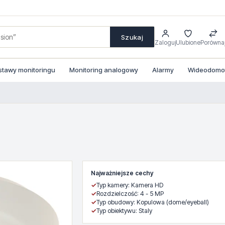
Szukaj
Zaloguj
Ulubione
Porówna
stawy monitoringu
Monitoring analogowy
Alarmy
Wideodomofo
Najważniejsze cechy
✓
Typ kamery: Kamera HD
✓
Rozdzielczość: 4 - 5 MP
✓
Typ obudowy: Kopulowa (dome/eyeball)
✓
Typ obiektywu: Staly