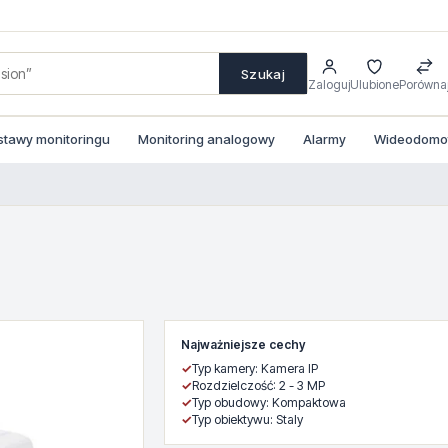
Szukaj
Zaloguj
Ulubione
Porówna
stawy monitoringu
Monitoring analogowy
Alarmy
Wideodomofo
Najważniejsze cechy
✓
Typ kamery: Kamera IP
✓
Rozdzielczość: 2 - 3 MP
✓
Typ obudowy: Kompaktowa
✓
Typ obiektywu: Staly