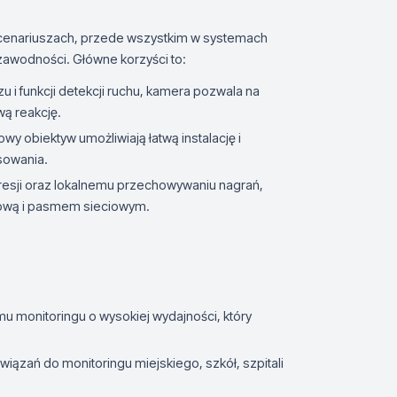
scenariuszach, przede wszystkim w systemach
zawodności. Główne korzyści to:
azu i funkcji detekcji ruchu, kamera pozwala na
wą reakcję.
wy obiektyw umożliwiają łatwą instalację i
sowania.
presji oraz lokalnemu przechowywaniu nagrań,
kową i pasmem sieciowym.
 monitoringu o wysokiej wydajności, który
iązań do monitoringu miejskiego, szkół, szpitali