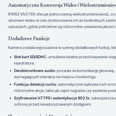
Automatyczna Konwersja Wideo i Wielostrumienio
IP8162 VIVOTEK oferuje jednoczesną wielostrumieniowość, co p
strumieni wideo w celu dostosowania ich do konkretnych zastos
sytuacjach, gdzie potrzebne są różnorodne ustawienia jakości
Dodatkowe Funkcje
Kamera została wyposażona w szereg dodatkowych funkcji, któ
Slot kart SD/SDHC
: umożliwia lokalne przechowywanie nag
rejestratora.
Dwukierunkowe audio
: pozwala na komunikację głosową,
wymagających interakcji na miejscu monitoringu.
Funkcja detekcji ruchu
: automatycznie wykrywa ruch w 
różnorodne akcje, takie jak zapis nagrania czy wysłanie po
Szyfrowanie HTTPS i autentykacja 802.1x
: zabezpiecza 
ochrony przed nieautoryzowanym dostępem.