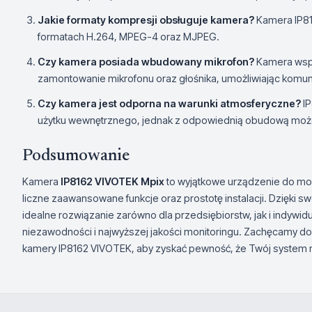
Jakie formaty kompresji obsługuje kamera?
Kamera IP81
formatach H.264, MPEG-4 oraz MJPEG.
Czy kamera posiada wbudowany mikrofon?
Kamera wspi
zamontowanie mikrofonu oraz głośnika, umożliwiając komun
Czy kamera jest odporna na warunki atmosferyczne?
IP
użytku wewnętrznego, jednak z odpowiednią obudową może
Podsumowanie
Kamera
IP8162 VIVOTEK Mpix
to wyjątkowe urządzenie do moni
liczne zaawansowane funkcje oraz prostotę instalacji. Dzięki s
idealne rozwiązanie zarówno dla przedsiębiorstw, jak i indywi
niezawodności i najwyższej jakości monitoringu. Zachęcamy do 
kamery IP8162 VIVOTEK, aby zyskać pewność, że Twój system m