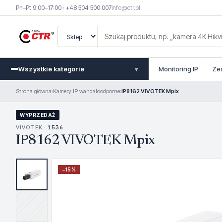
Pn–Pt 9:00–17:00 · +48 504 500 007
info@ctr.pl
Wszystkie kategorie
Monitoring IP
Ze
▾
Strona główna
›
Kamery IP wandaloodporne
›
IP8162 VIVOTEK Mpix
WYPRZEDAŻ
VIVOTEK ·
1536
IP8162 VIVOTEK Mpix
−
15
%