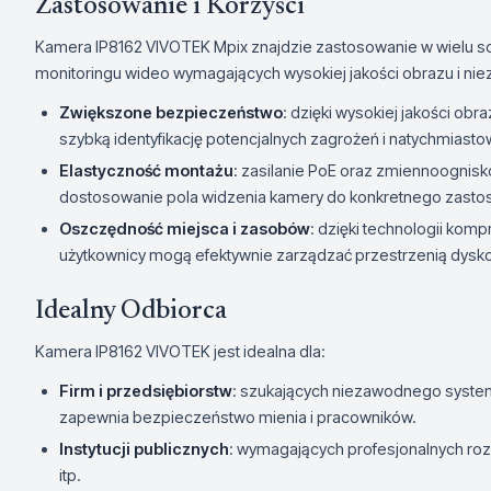
Zastosowanie i Korzyści
Kamera IP8162 VIVOTEK Mpix znajdzie zastosowanie w wielu 
monitoringu wideo wymagających wysokiej jakości obrazu i nie
Zwiększone bezpieczeństwo
: dzięki wysokiej jakości obr
szybką identyfikację potencjalnych zagrożeń i natychmiasto
Elastyczność montażu
: zasilanie PoE oraz zmiennoognisko
dostosowanie pola widzenia kamery do konkretnego zasto
Oszczędność miejsca i zasobów
: dzięki technologii kom
użytkownicy mogą efektywnie zarządzać przestrzenią dys
Idealny Odbiorca
Kamera IP8162 VIVOTEK jest idealna dla:
Firm i przedsiębiorstw
: szukających niezawodnego systemu
zapewnia bezpieczeństwo mienia i pracowników.
Instytucji publicznych
: wymagających profesjonalnych rozw
itp.