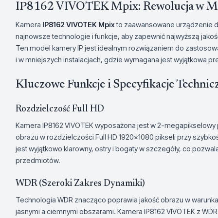
IP8162 VIVOTEK Mpix: Rewolucja w Mon
Kamera
IP8162 VIVOTEK Mpix
to zaawansowane urządzenie do
najnowsze technologie i funkcje, aby zapewnić najwyższą jakoś
Ten model kamery IP jest idealnym rozwiązaniem do zastosow
i w mniejszych instalacjach, gdzie wymagana jest wyjątkowa pr
Kluczowe Funkcje i Specyfikacje Technic
Rozdzielczość Full HD
Kamera IP8162 VIVOTEK wyposażona jest w 2-megapikselowy pr
obrazu w rozdzielczości Full HD 1920x1080 pikseli przy szybkoś
jest wyjątkowo klarowny, ostry i bogaty w szczegóły, co pozwal
przedmiotów.
WDR (Szeroki Zakres Dynamiki)
Technologia WDR znacząco poprawia jakość obrazu w warunkac
jasnymi a ciemnymi obszarami. Kamera IP8162 VIVOTEK z WDR