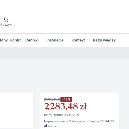
j
Koszyk
ny i kontrola dostepu
Cenniki
Instalacje
Kontakt
Baza wiedzy
2686,45 zł
−15%
2283,48 zł
netto · brutto 2808,68 zł
Najniższa cena z 30 dni przed obniżką:
3304,33
zł
brutto