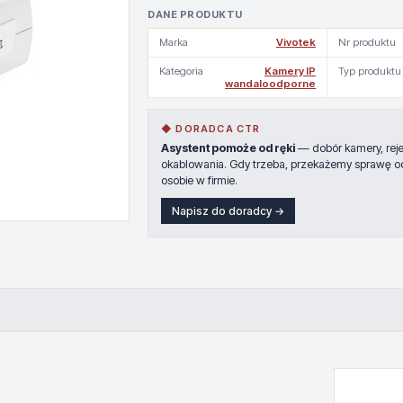
DANE PRODUKTU
Marka
Vivotek
Nr produktu
Kategoria
Kamery IP
Typ produktu
wandaloodporne
◆ DORADCA CTR
Asystent pomoże od ręki
— dobór kamery, rejes
okablowania. Gdy trzeba, przekażemy sprawę o
osobie w firmie.
Napisz do doradcy →