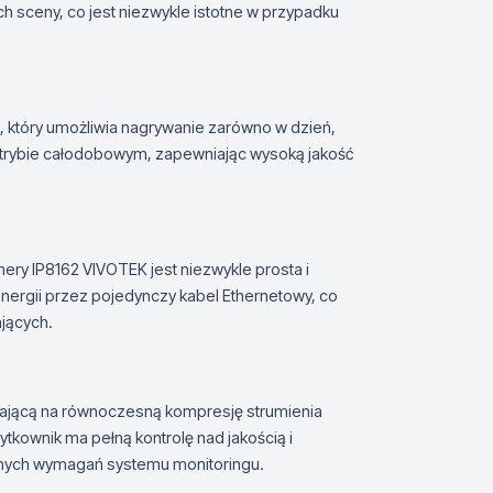
h sceny, co jest niezwykle istotne w przypadku
, który umożliwia nagrywanie zarówno w dzień,
 w trybie całodobowym, zapewniając wysoką jakość
amery IP8162 VIVOTEK jest niezwykle prosta i
energii przez pojedynczy kabel Ethernetowy, co
jących.
lającą na równoczesną kompresję strumienia
kownik ma pełną kontrolę nad jakością i
óżnych wymagań systemu monitoringu.