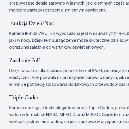
oraz wyraźne detale zarówno w jasnych, jak i ciemnych częściac
monitorowania przestrzeni o zmiennym oświetleniu.
Funkcja Dzień/Noc
Kamera IP8162 VIVOTEK wyposażona jest w usuwalny filtr IR-cut
jak i w nocy. Dzięki temu urządzenie może skutecznie działać
obrazu niezależnie od warunków oświetleniowych.
Zasilanie PoE
Dzięki wsparciu dla zasilania przez Ethernet (PoE), instalacja k
elastyczna. PoE pozwala na przesyłanie zarówno danych, jak i 
eliminuje potrzebę stosowania dodatkowych przewodów zasila
Triple Codec
Kamera obsługuje technologię kompresji Triple Codec, pozwa
wideo w formatach H.264, MPEG-4 oraz MJPEG. Dzięki temu użyt
wielkością strumienia wideo, co jest kluczowe w przypadku r