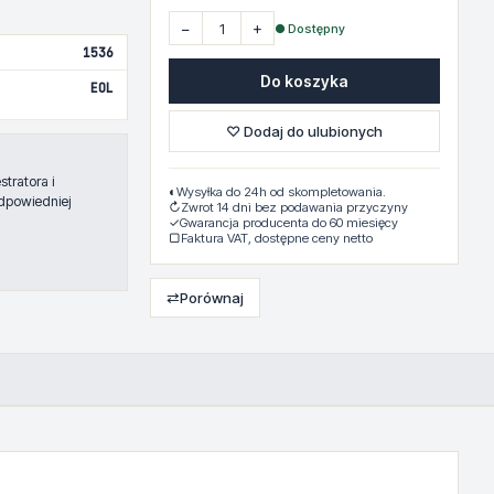
−
+
● Dostępny
1536
Do koszyka
EOL
♡ Dodaj do ulubionych
tratora i
◐
Wysyłka do 24h od skompletowania.
dpowiedniej
↻
Zwrot 14 dni bez podawania przyczyny
✓
Gwarancja producenta do 60 miesięcy
▢
Faktura VAT, dostępne ceny netto
⇄
Porównaj