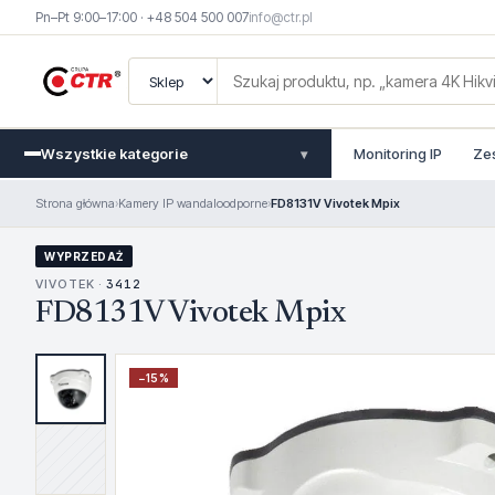
Pn–Pt 9:00–17:00 · +48 504 500 007
info@ctr.pl
Wszystkie kategorie
Monitoring IP
Ze
▾
Strona główna
›
Kamery IP wandaloodporne
›
FD8131V Vivotek Mpix
WYPRZEDAŻ
VIVOTEK ·
3412
FD8131V Vivotek Mpix
−
15
%