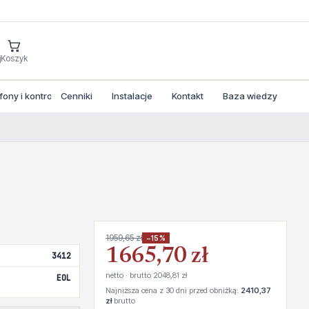
j
Koszyk
ny i kontrola dostepu
Cenniki
Instalacje
Kontakt
Baza wiedzy
1959,65 zł
−15%
1665,70 zł
3412
netto · brutto 2048,81 zł
EOL
Najniższa cena z 30 dni przed obniżką:
2410,37
zł
brutto