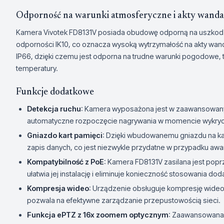
Odporność na warunki atmosferyczne i akty wand
Kamera Vivotek FD8131V posiada obudowę odporną na uszkodze
odporności IK10, co oznacza wysoką wytrzymałość na akty wa
IP66, dzięki czemu jest odporna na trudne warunki pogodowe, ta
temperatury.
Funkcje dodatkowe
Detekcja ruchu
: Kamera wyposażona jest w zaawansowany 
automatyczne rozpoczęcie nagrywania w momencie wykryc
Gniazdo kart pamięci
: Dzięki wbudowanemu gniazdu na ka
zapis danych, co jest niezwykle przydatne w przypadku awari
Kompatybilność z PoE
: Kamera FD8131V zasilana jest popr
ułatwia jej instalację i eliminuje konieczność stosowania 
Kompresja wideo
: Urządzenie obsługuje kompresję wide
pozwala na efektywne zarządzanie przepustowością sieci.
Funkcja ePTZ z 16x zoomem optycznym
: Zaawansowana 