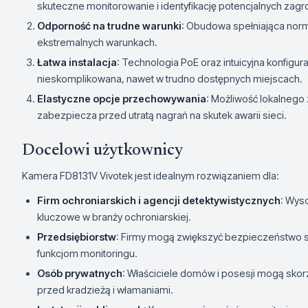
skuteczne monitorowanie i identyfikację potencjalnych zagr
Odporność na trudne warunki
: Obudowa spełniająca norm
ekstremalnych warunkach.
Łatwa instalacja
: Technologia PoE oraz intuicyjna konfigura
nieskomplikowana, nawet w trudno dostępnych miejscach.
Elastyczne opcje przechowywania
: Możliwość lokalnego
zabezpiecza przed utratą nagrań na skutek awarii sieci.
Docelowi użytkownicy
Kamera FD8131V Vivotek jest idealnym rozwiązaniem dla:
Firm ochroniarskich i agencji detektywistycznych
: Wys
kluczowe w branży ochroniarskiej.
Przedsiębiorstw
: Firmy mogą zwiększyć bezpieczeństwo 
funkcjom monitoringu.
Osób prywatnych
: Właściciele domów i posesji mogą sko
przed kradzieżą i włamaniami.