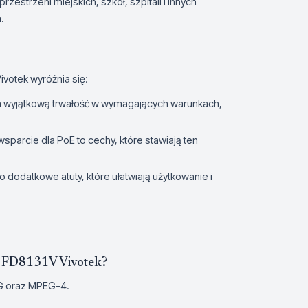
zestrzeni miejskich, szkół, szpitali i innych
.
votek wyróżnia się:
ia wyjątkową trwałość w wymagających warunkach,
wsparcie dla PoE to cechy, które stawiają ten
 to dodatkowe atuty, które ułatwiają użytkowanie i
a FD8131V Vivotek?
G oraz MPEG-4.