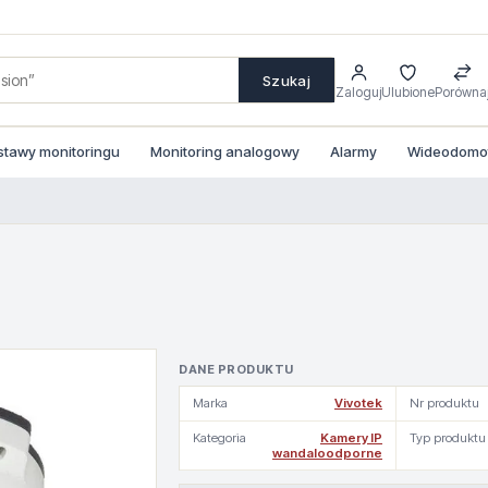
Szukaj
Zaloguj
Ulubione
Porówna
stawy monitoringu
Monitoring analogowy
Alarmy
Wideodomofo
DANE PRODUKTU
Marka
Vivotek
Nr produktu
Kategoria
Kamery IP
Typ produktu
wandaloodporne