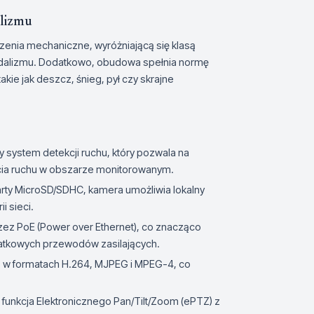
alizmu
nia mechaniczne, wyróżniającą się klasą
ndalizmu. Dodatkowo, obudowa spełnia normę
kie jak deszcz, śnieg, pył czy skrajne
system detekcji ruchu, który pozwala na
ia ruchu w obszarze monitorowanym.
rty MicroSD/SDHC, kamera umożliwia lokalny
i sieci.
zez PoE (Power over Ethernet), co znacząco
dodatkowych przewodów zasilających.
o w formatach H.264, MJPEG i MPEG-4, co
funkcja Elektronicznego Pan/Tilt/Zoom (ePTZ) z