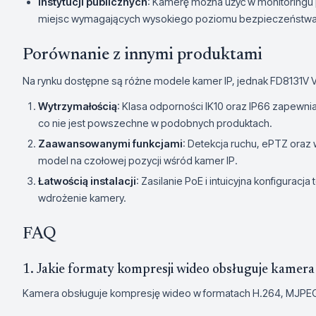
Instytucji publicznych
: Kamerę można użyć w monitoringu pr
miejsc wymagających wysokiego poziomu bezpieczeństwa
Porównanie z innymi produktami
Na rynku dostępne są różne modele kamer IP, jednak FD8131V Vi
Wytrzymałością
: Klasa odporności IK10 oraz IP66 zapewn
co nie jest powszechne w podobnych produktach.
Zaawansowanymi funkcjami
: Detekcja ruchu, ePTZ oraz 
model na czołowej pozycji wśród kamer IP.
Łatwością instalacji
: Zasilanie PoE i intuicyjna konfiguracja
wdrożenie kamery.
FAQ
1. Jakie formaty kompresji wideo obsługuje kamer
Kamera obsługuje kompresję wideo w formatach H.264, MJPE