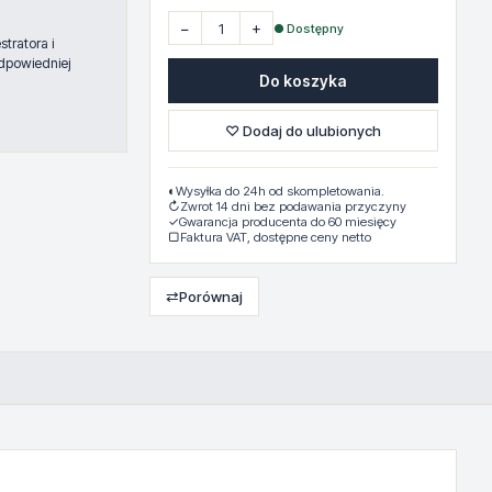
−
+
● Dostępny
tratora i
dpowiedniej
Do koszyka
♡ Dodaj do ulubionych
◐
Wysyłka do 24h od skompletowania.
↻
Zwrot 14 dni bez podawania przyczyny
✓
Gwarancja producenta do 60 miesięcy
▢
Faktura VAT, dostępne ceny netto
⇄
Porównaj