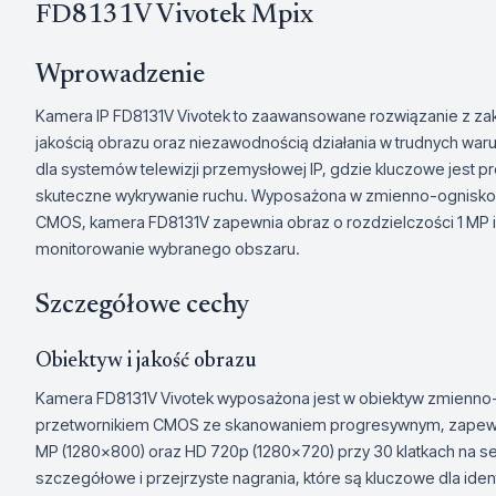
FD8131V Vivotek Mpix
Wprowadzenie
Kamera IP FD8131V Vivotek to zaawansowane rozwiązanie z zak
jakością obrazu oraz niezawodnością działania w trudnych w
dla systemów telewizji przemysłowej IP, gdzie kluczowe jest 
skuteczne wykrywanie ruchu. Wyposażona w zmienno-ognisko
CMOS, kamera FD8131V zapewnia obraz o rozdzielczości 1 MP 
monitorowanie wybranego obszaru.
Szczegółowe cechy
Obiektyw i jakość obrazu
Kamera FD8131V Vivotek wyposażona jest w obiektyw zmienno-
przetwornikiem CMOS ze skanowaniem progresywnym, zapewnia 
MP (1280x800) oraz HD 720p (1280x720) przy 30 klatkach na s
szczegółowe i przejrzyste nagrania, które są kluczowe dla iden