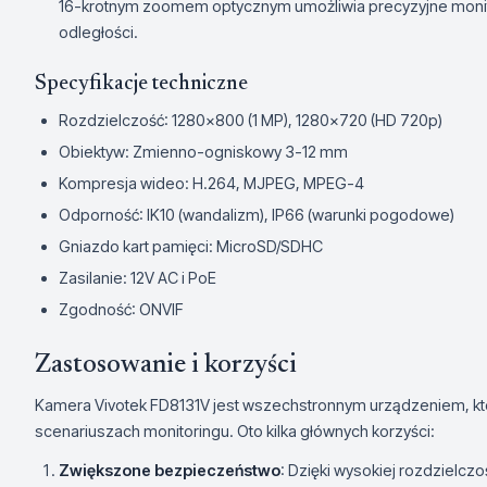
16-krotnym zoomem optycznym umożliwia precyzyjne moni
odległości.
Specyfikacje techniczne
Rozdzielczość: 1280x800 (1 MP), 1280x720 (HD 720p)
Obiektyw: Zmienno-ogniskowy 3-12 mm
Kompresja wideo: H.264, MJPEG, MPEG-4
Odporność: IK10 (wandalizm), IP66 (warunki pogodowe)
Gniazdo kart pamięci: MicroSD/SDHC
Zasilanie: 12V AC i PoE
Zgodność: ONVIF
Zastosowanie i korzyści
Kamera Vivotek FD8131V jest wszechstronnym urządzeniem, kt
scenariuszach monitoringu. Oto kilka głównych korzyści:
Zwiększone bezpieczeństwo
: Dzięki wysokiej rozdzielczo