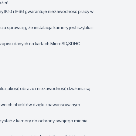
ożeń.
y IK10 i IP66 gwarantuje niezawodność pracy w
cja sprawiają, że instalacja kamery jest szybka i
 zapisu danych na kartach MicroSD/SDHC
oka jakość obrazu i niezawodność działania są
swoich obiektów dzięki zaawansowanym
rzystać z kamery do ochrony swojego mienia