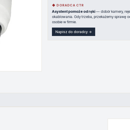
◆ DORADCA CTR
Asystent pomoże od ręki
— dobór kamery, rejes
okablowania. Gdy trzeba, przekażemy sprawę o
osobie w firmie.
Napisz do doradcy →