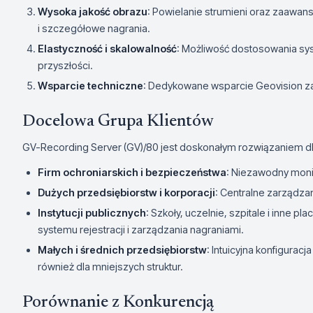
Wysoka jakość obrazu
: Powielanie strumieni oraz zaawa
i szczegółowe nagrania.
Elastyczność i skalowalność
: Możliwość dostosowania sy
przyszłości.
Wsparcie techniczne
: Dedykowane wsparcie Geovision z
Docelowa Grupa Klientów
GV-Recording Server (GV)/80 jest doskonałym rozwiązaniem dl
Firm ochroniarskich i bezpieczeństwa
: Niezawodny moni
Dużych przedsiębiorstw i korporacji
: Centralne zarządza
Instytucji publicznych
: Szkoły, uczelnie, szpitale i inne
systemu rejestracji i zarządzania nagraniami.
Małych i średnich przedsiębiorstw
: Intuicyjna konfigura
również dla mniejszych struktur.
Porównanie z Konkurencją