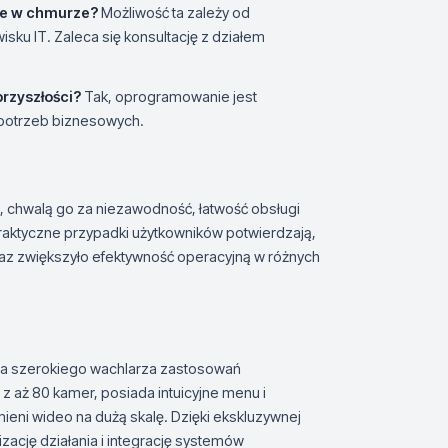
ie w chmurze?
Możliwość ta zależy od
sku IT. Zaleca się konsultację z działem
rzyszłości?
Tak, oprogramowanie jest
potrzeb biznesowych.
0, chwalą go za niezawodność, łatwość obsługi
raktyczne przypadki użytkowników potwierdzają,
az zwiększyło efektywność operacyjną w różnych
la szerokiego wachlarza zastosowań
 z aż 80 kamer, posiada intuicyjne menu i
ieni wideo na dużą skalę. Dzięki ekskluzywnej
ację działania i integrację systemów