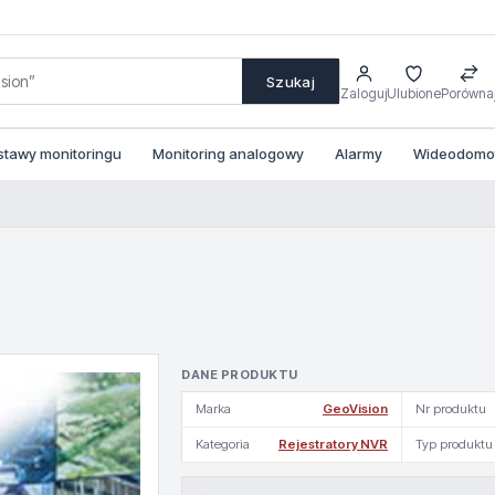
Szukaj
Zaloguj
Ulubione
Porówna
stawy monitoringu
Monitoring analogowy
Alarmy
Wideodomofo
DANE PRODUKTU
Marka
GeoVision
Nr produktu
Kategoria
Rejestratory NVR
Typ produktu