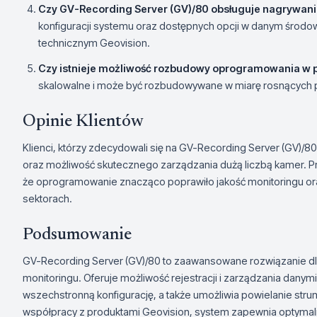
Czy GV-Recording Server (GV)/80 obsługuje nagrywan
konfiguracji systemu oraz dostępnych opcji w danym środowi
technicznym Geovision.
Czy istnieje możliwość rozbudowy oprogramowania w p
skalowalne i może być rozbudowywane w miarę rosnących 
Opinie Klientów
Klienci, którzy zdecydowali się na GV-Recording Server (GV)/8
oraz możliwość skutecznego zarządzania dużą liczbą kamer. P
że oprogramowanie znacząco poprawiło jakość monitoringu or
sektorach.
Podsumowanie
GV-Recording Server (GV)/80 to zaawansowane rozwiązanie d
monitoringu. Oferuje możliwość rejestracji i zarządzania danymi
wszechstronną konfigurację, a także umożliwia powielanie strum
współpracy z produktami Geovision, system zapewnia optymaliz