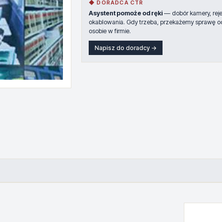
◆ DORADCA CTR
Asystent pomoże od ręki
— dobór kamery, rejes
okablowania. Gdy trzeba, przekażemy sprawę o
osobie w firmie.
Napisz do doradcy →