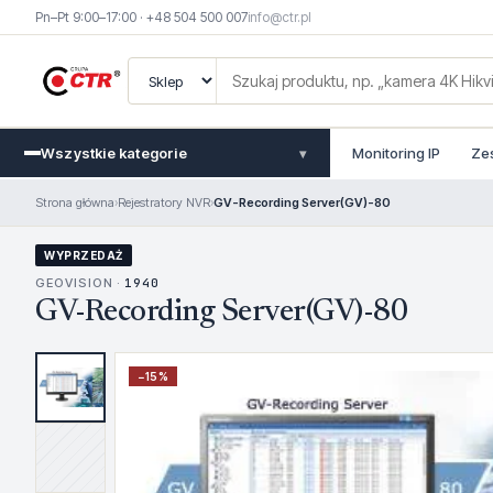
Pn–Pt 9:00–17:00 · +48 504 500 007
info@ctr.pl
Wszystkie kategorie
Monitoring IP
Ze
▾
Strona główna
›
Rejestratory NVR
›
GV-Recording Server(GV)-80
WYPRZEDAŻ
GEOVISION ·
1940
GV-Recording Server(GV)-80
−
15
%