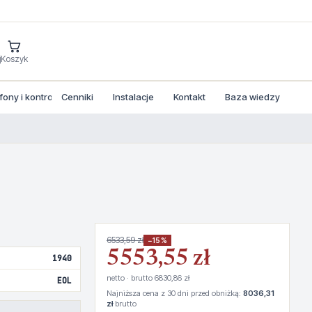
j
Koszyk
ny i kontrola dostepu
Cenniki
Instalacje
Kontakt
Baza wiedzy
6533,59 zł
−15%
5553,55 zł
1940
netto · brutto 6830,86 zł
EOL
Najniższa cena z 30 dni przed obniżką:
8036,31
zł
brutto