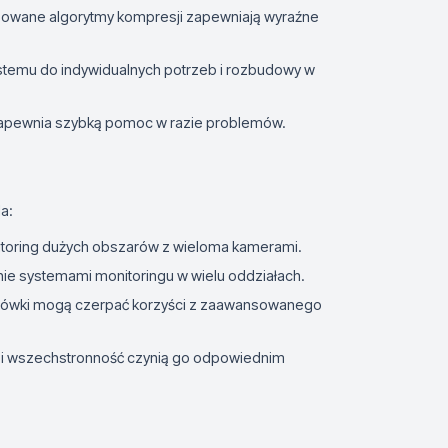
nsowane algorytmy kompresji zapewniają wyraźne
stemu do indywidualnych potrzeb i rozbudowy w
apewnia szybką pomoc w razie problemów.
a:
toring dużych obszarów z wieloma kamerami.
nie systemami monitoringu w wielu oddziałach.
 placówki mogą czerpać korzyści z zaawansowanego
cja i wszechstronność czynią go odpowiednim