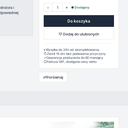
−
+
● Dostępny
tratora i
dpowiedniej
Do koszyka
♡ Dodaj do ulubionych
◐
Wysyłka do 24h od skompletowania.
↻
Zwrot 14 dni bez podawania przyczyny
✓
Gwarancja producenta do 60 miesięcy
▢
Faktura VAT, dostępne ceny netto
⇄
Porównaj