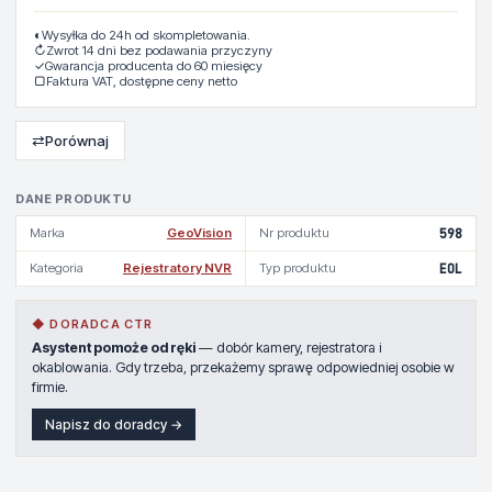
◐
Wysyłka do 24h od skompletowania.
↻
Zwrot 14 dni bez podawania przyczyny
✓
Gwarancja producenta do 60 miesięcy
▢
Faktura VAT, dostępne ceny netto
⇄
Porównaj
DANE PRODUKTU
Marka
GeoVision
Nr produktu
598
Kategoria
Rejestratory NVR
Typ produktu
EOL
◆ DORADCA CTR
Asystent pomoże od ręki
— dobór kamery, rejestratora i
okablowania. Gdy trzeba, przekażemy sprawę odpowiedniej osobie w
firmie.
Napisz do doradcy →