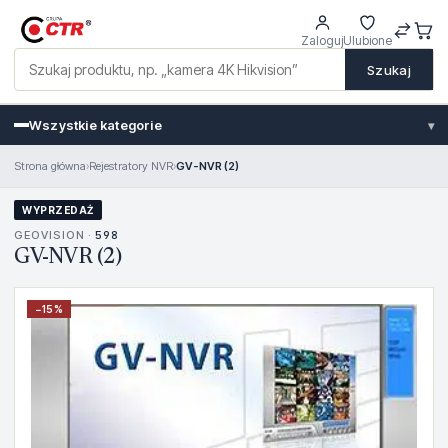
Zaloguj
Ulubione
Szukaj
Wszystkie kategorie
▾
Strona główna
›
Rejestratory NVR
›
GV-NVR (2)
WYPRZEDAŻ
GEOVISION ·
598
GV-NVR (2)
−
15
%