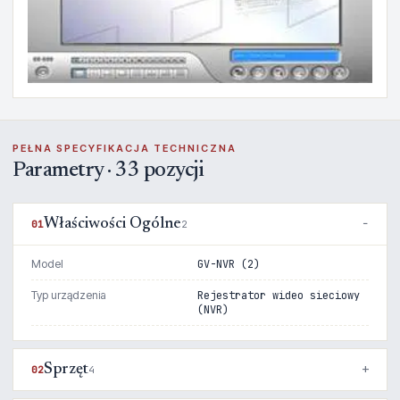
PEŁNA SPECYFIKACJA TECHNICZNA
Parametry · 33 pozycji
Właściwości Ogólne
01
2
Model
GV-NVR (2)
Typ urządzenia
Rejestrator wideo sieciowy
(NVR)
Sprzęt
02
4