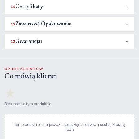
Certyfikaty
11
1
Zawartość Opakowania
12
5
Gwarancja
13
1
OPINIE KLIENTÓW
Co mówią klienci
★
Brak opinii o tym produkcie.
Ten produkt nie ma jeszcze opinii. Bądź pierwszą osobą, która ją
doda.