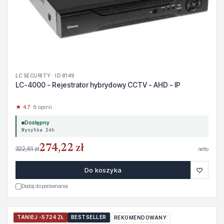
LC SECURITY · ID 8149
LC-4000 - Rejestrator hybrydowy CCTV - AHD - IP
★ 4.7
· 8 opinii
Dostępny
Wysyłka 24h
274,22 zł
322,61 zł
netto
♡
Do koszyka
Dodaj do porównania
TANIEJ -5724 ZŁ
BESTSELLER
REKOMENDOWANY