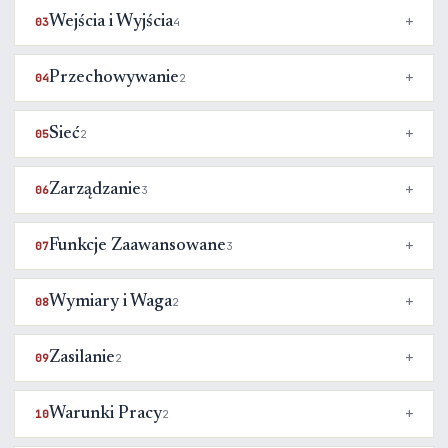
Wejścia i Wyjścia
03
4
Przechowywanie
04
2
Sieć
05
2
Zarządzanie
06
3
Funkcje Zaawansowane
07
3
Wymiary i Waga
08
2
Zasilanie
09
2
Warunki Pracy
10
2