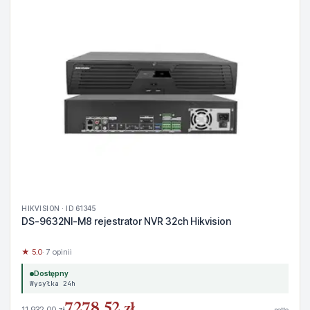
HIKVISION · ID 61345
DS-9632NI-M8 rejestrator NVR 32ch Hikvision
★ 5.0
· 7 opinii
Dostępny
Wysyłka 24h
7278,52 zł
11 932,00 zł