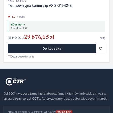
AXIS · ID 44991
Termowizyjna kamera ip AXIS Q1942-E
★ 5.0
· 7 opinii
Dostępny
Wysyłka 24h
29 876,65 zł
35 149,00 zł
netto
♡
Do koszyka
Dodaj do porównania
Od 2001 r. wyposażamy instalatorów, firmy i klientów indywidualnych w
sprawdzony sprzęt CCTV. Autoryzowany dystrybutor wiodących marek.
NEWSLETTER DLA INSTALATORÓW
WKRÓTCE