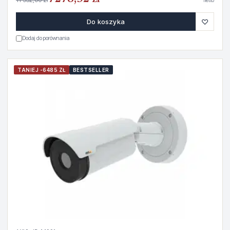
netto
♡
Do koszyka
Dodaj do porównania
TANIEJ -6485 ZŁ
BESTSELLER