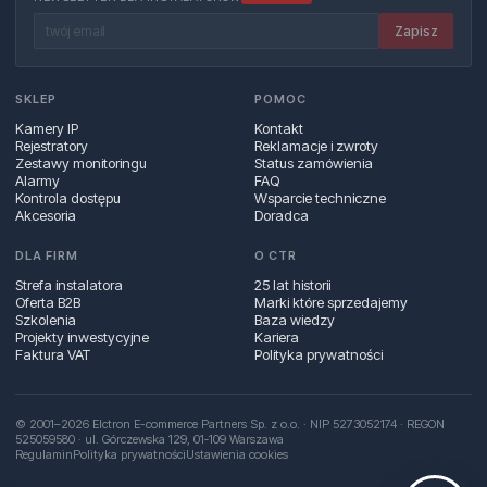
Zapisz
SKLEP
POMOC
Kamery IP
Kontakt
Rejestratory
Reklamacje i zwroty
Zestawy monitoringu
Status zamówienia
Alarmy
FAQ
Kontrola dostępu
Wsparcie techniczne
Akcesoria
Doradca
DLA FIRM
O CTR
Strefa instalatora
25 lat historii
Oferta B2B
Marki które sprzedajemy
Szkolenia
Baza wiedzy
Projekty inwestycyjne
Kariera
Faktura VAT
Polityka prywatności
© 2001–2026 Elctron E-commerce Partners Sp. z o.o. · NIP 5273052174 · REGON
525059580 · ul. Górczewska 129, 01‑109 Warszawa
Regulamin
Polityka prywatności
Ustawienia cookies