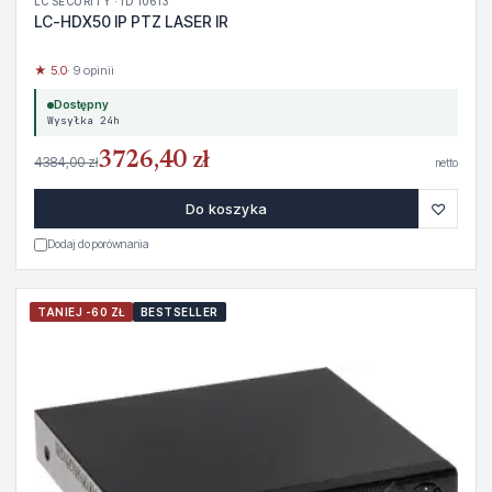
LC SECURITY · ID 10613
LC-HDX50 IP PTZ LASER IR
★ 5.0
· 9 opinii
Dostępny
Wysyłka 24h
3726,40 zł
4384,00 zł
netto
♡
Do koszyka
Dodaj do porównania
TANIEJ -60 ZŁ
BESTSELLER