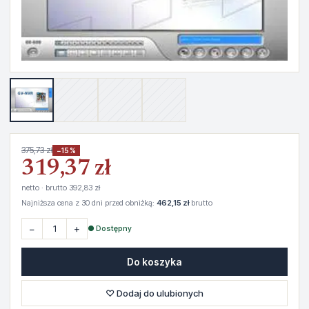
375,73 zł
−15%
319,37 zł
netto · brutto 392,83 zł
Najniższa cena z 30 dni przed obniżką:
462,15 zł
brutto
−
+
● Dostępny
Do koszyka
♡ Dodaj do ulubionych