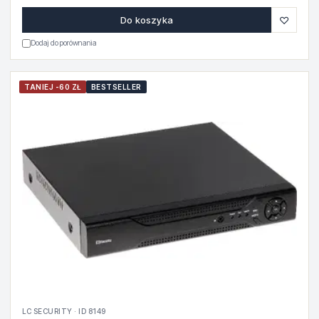
♡
Do koszyka
Dodaj do porównania
TANIEJ -60 ZŁ
BESTSELLER
LC SECURITY · ID 8149