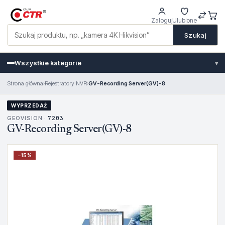
Zaloguj
Ulubione
Szukaj
Wszystkie kategorie
▾
Strona główna
›
Rejestratory NVR
›
GV-Recording Server(GV)-8
WYPRZEDAŻ
GEOVISION ·
7203
GV-Recording Server(GV)-8
−
15
%