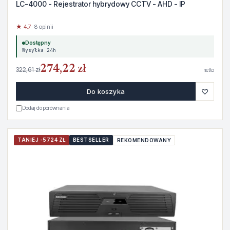
LC-4000 - Rejestrator hybrydowy CCTV - AHD - IP
★ 4.7
· 8 opinii
Dostępny
Wysyłka 24h
274,22 zł
322,61 zł
netto
♡
Do koszyka
Dodaj do porównania
TANIEJ -5724 ZŁ
BESTSELLER
REKOMENDOWANY