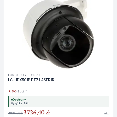
LC SECURITY · ID 10613
LC-HDX50 IP PTZ LASER IR
★ 5.0
· 9 opinii
Dostępny
Wysyłka 24h
3726,40 zł
4384,00 zł
netto