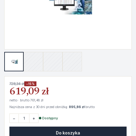
728,34 zł
−15%
619,09 zł
netto · brutto 761,48 zł
Najniższa cena z 30 dni przed obniżką:
895,86 zł
brutto
−
+
● Dostępny
Do koszyka