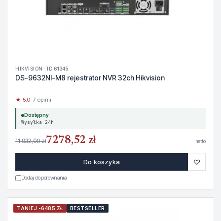
HIKVISION · ID 61345
DS-9632NI-M8 rejestrator NVR 32ch Hikvision
★ 5.0
· 7 opinii
Dostępny
Wysyłka 24h
7278,52 zł
11 932,00 zł
netto
♡
Do koszyka
Dodaj do porównania
TANIEJ -6485 ZŁ
BESTSELLER