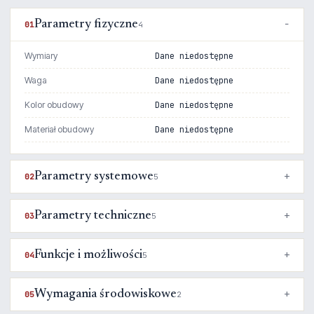
Parametry fizyczne
01
4
Wymiary
Dane niedostępne
Waga
Dane niedostępne
Kolor obudowy
Dane niedostępne
Materiał obudowy
Dane niedostępne
Parametry systemowe
02
5
Parametry techniczne
03
5
Funkcje i możliwości
04
5
Wymagania środowiskowe
05
2