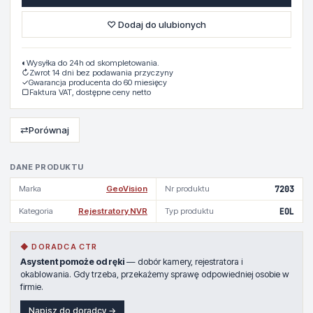
♡ Dodaj do ulubionych
◐
Wysyłka do 24h od skompletowania.
↻
Zwrot 14 dni bez podawania przyczyny
✓
Gwarancja producenta do 60 miesięcy
▢
Faktura VAT, dostępne ceny netto
⇄
Porównaj
DANE PRODUKTU
Marka
GeoVision
Nr produktu
7203
Kategoria
Rejestratory NVR
Typ produktu
EOL
◆ DORADCA CTR
Asystent pomoże od ręki
— dobór kamery, rejestratora i
okablowania. Gdy trzeba, przekażemy sprawę odpowiedniej osobie w
firmie.
Napisz do doradcy →