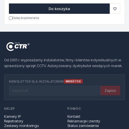
♡
Do koszyka
Dodaj do porównania
Od 2001 r. wyposażamy instalatorów, firmy i klientów indywidualnych w
sprawdzony sprzęt CCTV. Autoryzowany dystrybutor wiodących marek.
NEWSLETTER DLA INSTALATORÓW
WKRÓTCE
Zapisz
SKLEP
POMOC
Kamery IP
Kontakt
Rejestratory
Reklamacje i zwroty
Zestawy monitoringu
Status zamówienia