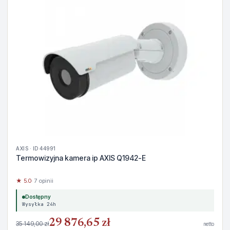
AXIS · ID 44991
Termowizyjna kamera ip AXIS Q1942-E
★ 5.0
· 7 opinii
Dostępny
Wysyłka 24h
29 876,65 zł
35 149,00 zł
netto