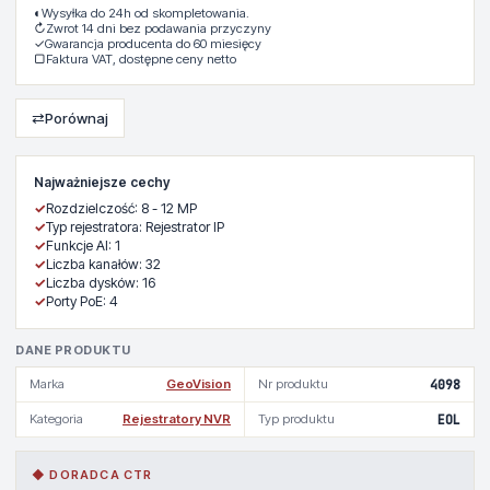
◐
Wysyłka do 24h od skompletowania.
↻
Zwrot 14 dni bez podawania przyczyny
✓
Gwarancja producenta do 60 miesięcy
▢
Faktura VAT, dostępne ceny netto
⇄
Porównaj
Najważniejsze cechy
✓
Rozdzielczość: 8 - 12 MP
✓
Typ rejestratora: Rejestrator IP
✓
Funkcje AI: 1
✓
Liczba kanałów: 32
✓
Liczba dysków: 16
✓
Porty PoE: 4
DANE PRODUKTU
Marka
GeoVision
Nr produktu
4098
Kategoria
Rejestratory NVR
Typ produktu
EOL
◆ DORADCA CTR