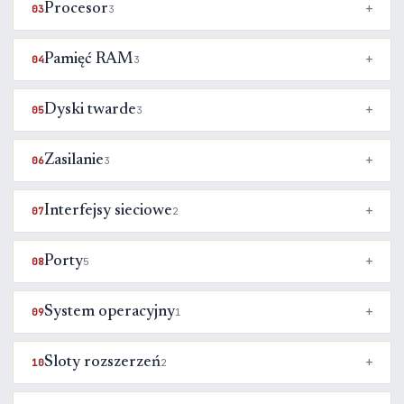
Procesor
03
3
Pamięć RAM
04
3
Dyski twarde
05
3
Zasilanie
06
3
Interfejsy sieciowe
07
2
Porty
08
5
System operacyjny
09
1
Sloty rozszerzeń
10
2