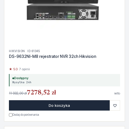
HIKVISION · ID 61345
DS-9632NI-M8 rejestrator NVR 32ch Hikvision
★ 5.0
· 7 opinii
Dostępny
Wysyłka 24h
7278,52 zł
11 932,00 zł
netto
♡
Do koszyka
Dodaj do porównania