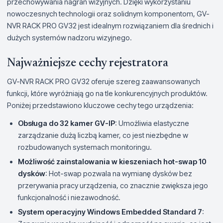
przechowywania nagrań wizyjnych. Dzięki wykorzystaniu
nowoczesnych technologii oraz solidnym komponentom, GV-
NVR RACK PRO GV32 jest idealnym rozwiązaniem dla średnich i
dużych systemów nadzoru wizyjnego.
Najważniejsze cechy rejestratora
GV-NVR RACK PRO GV32 oferuje szereg zaawansowanych
funkcji, które wyróżniają go na tle konkurencyjnych produktów.
Poniżej przedstawiono kluczowe cechy tego urządzenia:
Obsługa do 32 kamer GV-IP
: Umożliwia elastyczne
zarządzanie dużą liczbą kamer, co jest niezbędne w
rozbudowanych systemach monitoringu.
Możliwość zainstalowania w kieszeniach hot-swap 10
dysków
: Hot-swap pozwala na wymianę dysków bez
przerywania pracy urządzenia, co znacznie zwiększa jego
funkcjonalność i niezawodność.
System operacyjny Windows Embedded Standard 7
: