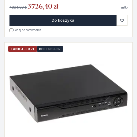
3726,40 zł
4384,00 zł
netto
♡
Do koszyka
Dodaj do porównania
TANIEJ -60 ZŁ
BESTSELLER