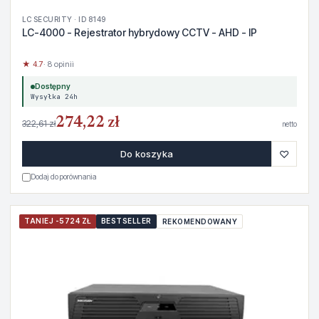
LC SECURITY · ID 8149
LC-4000 - Rejestrator hybrydowy CCTV - AHD - IP
★ 4.7
· 8 opinii
Dostępny
Wysyłka 24h
274,22 zł
322,61 zł
netto
♡
Do koszyka
Dodaj do porównania
TANIEJ -5724 ZŁ
BESTSELLER
REKOMENDOWANY