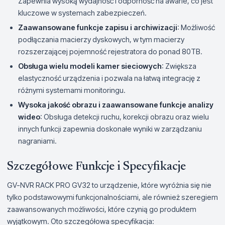
Zapewnia wysoką wydajność i odporność na awarie, co jest
kluczowe w systemach zabezpieczeń.
Zaawansowane funkcje zapisu i archiwizacji
: Możliwość
podłączania macierzy dyskowych, w tym macierzy
rozszerzającej pojemność rejestratora do ponad 80TB.
Obsługa wielu modeli kamer sieciowych
: Zwiększa
elastyczność urządzenia i pozwala na łatwą integrację z
różnymi systemami monitoringu.
Wysoka jakość obrazu i zaawansowane funkcje analizy
wideo
: Obsługa detekcji ruchu, korekcji obrazu oraz wielu
innych funkcji zapewnia doskonałe wyniki w zarządzaniu
nagraniami.
Szczegółowe Funkcje i Specyfikacje
GV-NVR RACK PRO GV32 to urządzenie, które wyróżnia się nie
tylko podstawowymi funkcjonalnościami, ale również szeregiem
zaawansowanych możliwości, które czynią go produktem
wyjątkowym. Oto szczegółowa specyfikacja: