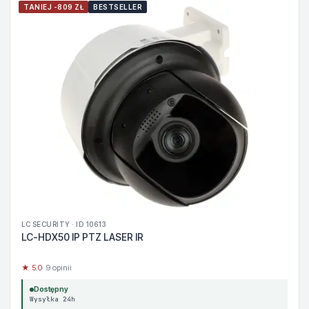
TANIEJ -809 ZŁ
BESTSELLER
LC SECURITY · ID 10613
LC-HDX50 IP PTZ LASER IR
★ 5.0
· 9 opinii
Dostępny
Wysyłka 24h