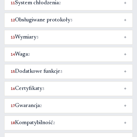
System chłodzenia
11
2
Obsługiwane protokoły
12
3
Wymiary
13
3
Waga
14
2
Dodatkowe funkcje
15
3
Certyfikaty
16
3
Gwarancja
17
2
Kompatybilność
18
2