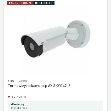
TANIEJ -6485 ZŁ
BESTSELLER
AXIS · ID 44991
Termowizyjna kamera ip AXIS Q1942-E
★ 5.0
· 7 opinii
Dostępny
Wysyłka 24h