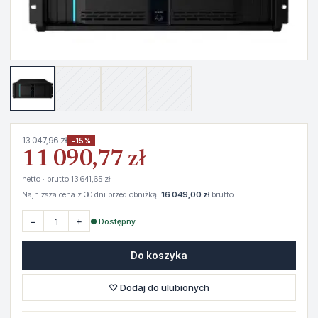
13 047,96 zł
−15%
11 090,77 zł
netto · brutto 13 641,65 zł
Najniższa cena z 30 dni przed obniżką:
16 049,00 zł
brutto
−
+
● Dostępny
Do koszyka
♡ Dodaj do ulubionych