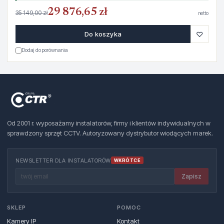
29 876,65 zł
35 149,00 zł
netto
♡
Do koszyka
Dodaj do porównania
Od 2001 r. wyposażamy instalatorów, firmy i klientów indywidualnych w
sprawdzony sprzęt CCTV. Autoryzowany dystrybutor wiodących marek.
NEWSLETTER DLA INSTALATORÓW
WKRÓTCE
Zapisz
SKLEP
POMOC
Kamery IP
Kontakt