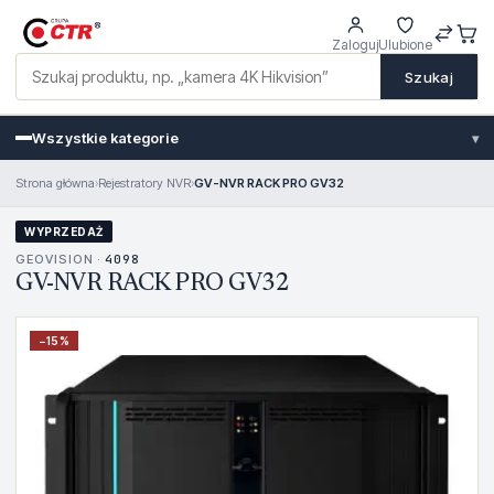
Zaloguj
Ulubione
Szukaj
Wszystkie kategorie
▾
Strona główna
›
Rejestratory NVR
›
GV-NVR RACK PRO GV32
WYPRZEDAŻ
GEOVISION ·
4098
GV-NVR RACK PRO GV32
−
15
%