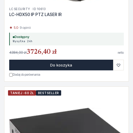
LC SECURITY · ID 10613
LC-HDX50 IP PTZ LASER IR
★ 5.0
· 9 opinii
Dostępny
Wysyłka 24h
3726,40 zł
4384,00 zł
netto
♡
Do koszyka
Dodaj do porównania
TANIEJ -60 ZŁ
BESTSELLER