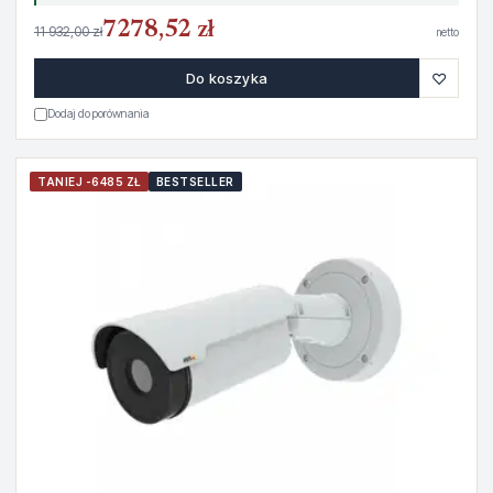
7278,52 zł
11 932,00 zł
netto
♡
Do koszyka
Dodaj do porównania
TANIEJ -6485 ZŁ
BESTSELLER