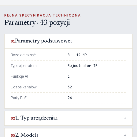
PEŁNA SPECYFIKACJA TECHNICZNA
Parametry · 43 pozycji
Parametry podstawowe
01
5
Rozdzielczość
8 - 12 MP
Typ rejestratora
Rejestrator IP
Funkcje AI
1
Liczba kanałów
32
Porty PoE
24
1. Typ urządzenia
02
1
2. Model
03
1