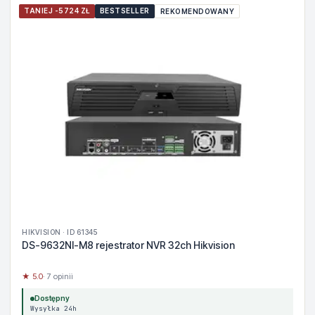
TANIEJ -5724 ZŁ
BESTSELLER
REKOMENDOWANY
HIKVISION · ID 61345
DS-9632NI-M8 rejestrator NVR 32ch Hikvision
★ 5.0
· 7 opinii
Dostępny
Wysyłka 24h