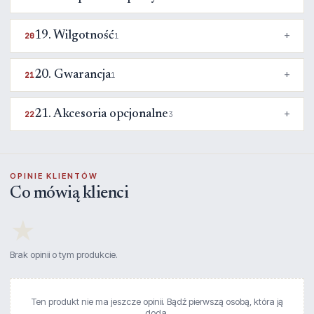
19. Wilgotność
20
1
20. Gwarancja
21
1
21. Akcesoria opcjonalne
22
3
OPINIE KLIENTÓW
Co mówią klienci
★
Brak opinii o tym produkcie.
Ten produkt nie ma jeszcze opinii. Bądź pierwszą osobą, która ją
doda.