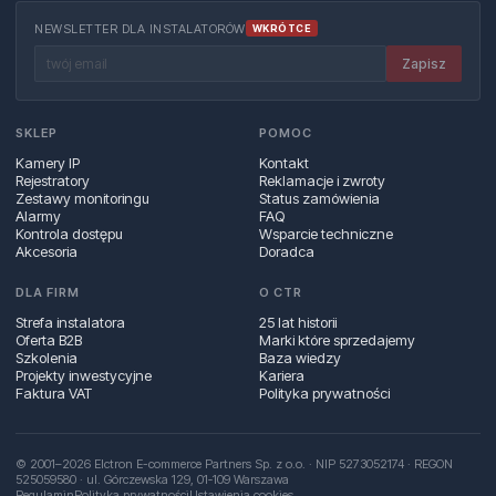
NEWSLETTER DLA INSTALATORÓW
WKRÓTCE
Zapisz
SKLEP
POMOC
Kamery IP
Kontakt
Rejestratory
Reklamacje i zwroty
Zestawy monitoringu
Status zamówienia
Alarmy
FAQ
Kontrola dostępu
Wsparcie techniczne
Akcesoria
Doradca
DLA FIRM
O CTR
Strefa instalatora
25 lat historii
Oferta B2B
Marki które sprzedajemy
Szkolenia
Baza wiedzy
Projekty inwestycyjne
Kariera
Faktura VAT
Polityka prywatności
© 2001–2026 Elctron E-commerce Partners Sp. z o.o. · NIP 5273052174 · REGON
525059580 · ul. Górczewska 129, 01‑109 Warszawa
Regulamin
Polityka prywatności
Ustawienia cookies