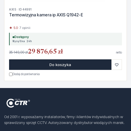
AXIS · ID 44991
Termowizyjna kamera ip AXIS Q1942-E
★ 5.0
· 7 opinii
Dostępny
Wysyłka 24h
29 876,65 zł
35 149,00 zł
netto
♡
Do koszyka
Dodaj do porównania
Od 2001 r. wyposażamy instalatorów, firmy i klientów indywidualnych w
sprawdzony sprzęt CCTV. Autoryzowany dystrybutor wiodących marek.