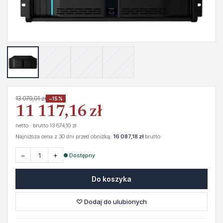
13 079,01 zł
−15%
11 117,16 zł
netto · brutto 13 674,10 zł
Najniższa cena z 30 dni przed obniżką:
16 087,18 zł
brutto
−
+
● Dostępny
Do koszyka
♡ Dodaj do ulubionych