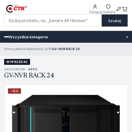
Zaloguj
Ulubione
Szukaj
Wszystkie kategorie
▾
Strona główna
›
Rejestratory NVR
›
GV-NVR RACK 24
WYPRZEDAŻ
GEOVISION ·
4092
GV-NVR RACK 24
−
15
%