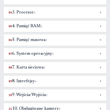
3. Procesor
04
1
4. Pamięć RAM
05
1
5. Pamięć masowa
06
2
6. System operacyjny
07
1
7. Karta sieciowa
08
2
8. Interfejsy
09
4
9. Wejścia/Wyjścia
10
2
10. Obsługiwane kamery
11
2