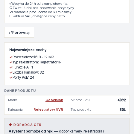
◐
Wysyłka do 24h od skompletowania.
↻
Zwrot 14 dni bez podawania przyczyny
✓
Gwarancja producenta do 60 miesięcy
▢
Faktura VAT, dostępne ceny netto
⇄
Porównaj
Najważniejsze cechy
✓
Rozdzielczość: 8 - 12 MP
✓
Typ rejestratora: Rejestrator IP
✓
Funkcje AI: 1
✓
Liczba kanałów: 32
✓
Porty PoE: 24
DANE PRODUKTU
Marka
GeoVision
Nr produktu
4092
Kategoria
Rejestratory NVR
Typ produktu
EOL
◆ DORADCA CTR
Asystent pomoże od ręki
— dobór kamery, rejestratora i