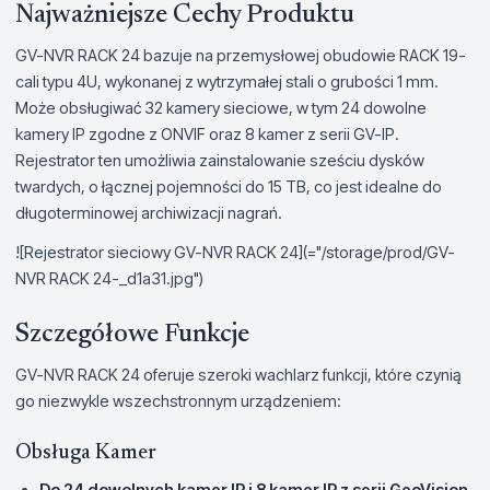
Najważniejsze Cechy Produktu
GV-NVR RACK 24 bazuje na przemysłowej obudowie RACK 19-
cali typu 4U, wykonanej z wytrzymałej stali o grubości 1 mm.
Może obsługiwać 32 kamery sieciowe, w tym 24 dowolne
kamery IP zgodne z ONVIF oraz 8 kamer z serii GV-IP.
Rejestrator ten umożliwia zainstalowanie sześciu dysków
twardych, o łącznej pojemności do 15 TB, co jest idealne do
długoterminowej archiwizacji nagrań.
![Rejestrator sieciowy GV-NVR RACK 24](="/storage/prod/GV-
NVR RACK 24-_d1a31.jpg")
Szczegółowe Funkcje
GV-NVR RACK 24 oferuje szeroki wachlarz funkcji, które czynią
go niezwykle wszechstronnym urządzeniem:
Obsługa Kamer
Do 24 dowolnych kamer IP i 8 kamer IP z serii GeoVision