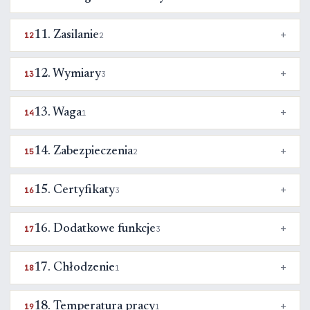
11. Zasilanie
12
2
12. Wymiary
13
3
13. Waga
14
1
14. Zabezpieczenia
15
2
15. Certyfikaty
16
3
16. Dodatkowe funkcje
17
3
17. Chłodzenie
18
1
18. Temperatura pracy
19
1