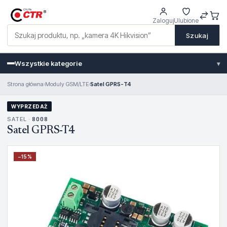
Zaloguj
Ulubione
Szukaj
Wszystkie kategorie
▾
Strona główna
›
Moduly GSM/LTE
›
Satel GPRS-T4
WYPRZEDAŻ
SATEL ·
8008
Satel GPRS-T4
−
15
%