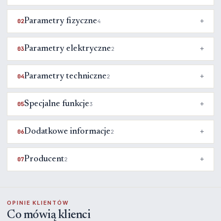
Parametry fizyczne
02
4
Parametry elektryczne
03
2
Parametry techniczne
04
2
Specjalne funkcje
05
3
Dodatkowe informacje
06
2
Producent
07
2
OPINIE KLIENTÓW
Co mówią klienci