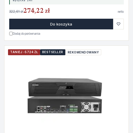
Wysyłka 24h
274,22 zł
322,61 zł
netto
♡
Do koszyka
Dodaj do porównania
TANIEJ -5724 ZŁ
BESTSELLER
REKOMENDOWANY