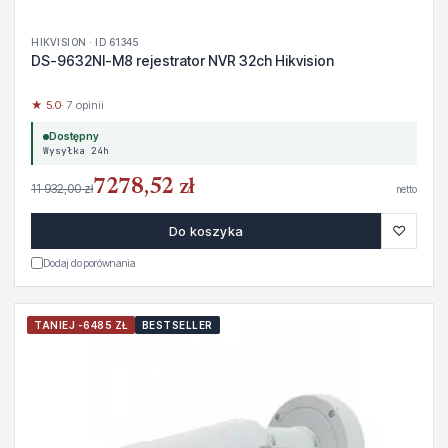
HIKVISION · ID 61345
DS-9632NI-M8 rejestrator NVR 32ch Hikvision
★ 5.0
· 7 opinii
Dostępny
Wysyłka 24h
7278,52 zł
11 932,00 zł
netto
♡
Do koszyka
Dodaj do porównania
TANIEJ -6485 ZŁ
BESTSELLER