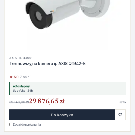
AXIS · ID 44991
Termowizyjna kamera ip AXIS Q1942-E
★ 5.0
· 7 opinii
Dostępny
Wysyłka 24h
29 876,65 zł
35 149,00 zł
netto
♡
Do koszyka
Dodaj do porównania