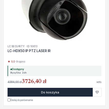
LC SECURITY · ID 10613
LC-HDX50 IP PTZ LASER IR
★ 5.0
· 9 opinii
Dostępny
Wysyłka 24h
3726,40 zł
4384,00 zł
netto
♡
Do koszyka
Dodaj do porównania