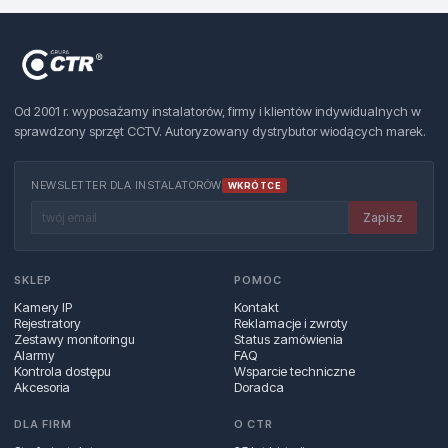
Od 2001 r. wyposażamy instalatorów, firmy i klientów indywidualnych w
sprawdzony sprzęt CCTV. Autoryzowany dystrybutor wiodących marek.
NEWSLETTER DLA INSTALATORÓW
WKRÓTCE
Zapisz
SKLEP
POMOC
Kamery IP
Kontakt
Rejestratory
Reklamacje i zwroty
Zestawy monitoringu
Status zamówienia
Alarmy
FAQ
Kontrola dostępu
Wsparcie techniczne
Akcesoria
Doradca
DLA FIRM
O CTR