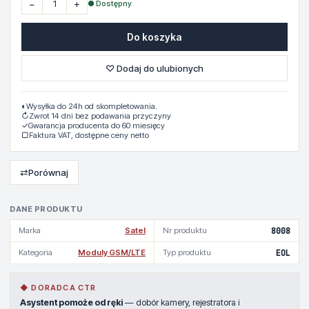
−
+
● Dostępny
Do koszyka
♡ Dodaj do ulubionych
◐
Wysyłka do 24h od skompletowania.
↻
Zwrot 14 dni bez podawania przyczyny
✓
Gwarancja producenta do 60 miesięcy
▢
Faktura VAT, dostępne ceny netto
⇄
Porównaj
DANE PRODUKTU
Marka
Satel
Nr produktu
8008
Kategoria
Moduly GSM/LTE
Typ produktu
EOL
◆ DORADCA CTR
Asystent pomoże od ręki
— dobór kamery, rejestratora i