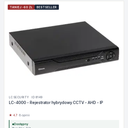
TANIEJ -60 ZŁ
BESTSELLER
LC SECURITY · ID 8149
LC-4000 - Rejestrator hybrydowy CCTV - AHD - IP
★ 4.7
· 8 opinii
Dostępny