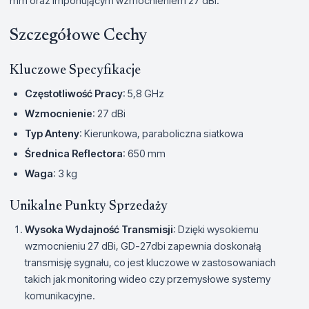
mm oraz imponującym wzmocnieniem 27 dBi.
Szczegółowe Cechy
Kluczowe Specyfikacje
Częstotliwość Pracy
: 5,8 GHz
Wzmocnienie
: 27 dBi
Typ Anteny
: Kierunkowa, paraboliczna siatkowa
Średnica Reflectora
: 650 mm
Waga
: 3 kg
Unikalne Punkty Sprzedaży
Wysoka Wydajność Transmisji
: Dzięki wysokiemu
wzmocnieniu 27 dBi, GD-27dbi zapewnia doskonałą
transmisję sygnału, co jest kluczowe w zastosowaniach
takich jak monitoring wideo czy przemysłowe systemy
komunikacyjne.