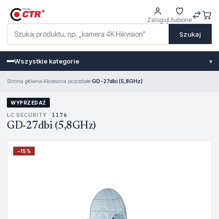
Zaloguj
Ulubione
Szukaj
Wszystkie kategorie
▾
Strona główna
›
Akcesoria pozostałe
›
GD-27dbi (5,8GHz)
WYPRZEDAŻ
LC SECURITY ·
1176
GD-27dbi (5,8GHz)
−
15
%