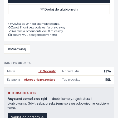
♡ Dodaj do ulubionych
◐
Wysyłka do 24h od skompletowania.
↻
Zwrot 14 dni bez podawania przyczyny
✓
Gwarancja producenta do 60 miesięcy
▢
Faktura VAT, dostępne ceny netto
⇄
Porównaj
DANE PRODUKTU
Marka
LC Security
Nr produktu
1176
Kategoria
Akcesoria pozostałe
Typ produktu
EOL
◆ DORADCA CTR
Asystent pomoże od ręki
— dobór kamery, rejestratora i
okablowania. Gdy trzeba, przekażemy sprawę odpowiedniej osobie w
firmie.
Napisz do doradcy →