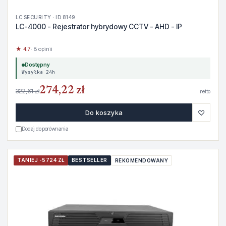
LC SECURITY · ID 8149
LC-4000 - Rejestrator hybrydowy CCTV - AHD - IP
★ 4.7
· 8 opinii
Dostępny
Wysyłka 24h
274,22 zł
322,61 zł
netto
♡
Do koszyka
Dodaj do porównania
TANIEJ -5724 ZŁ
BESTSELLER
REKOMENDOWANY