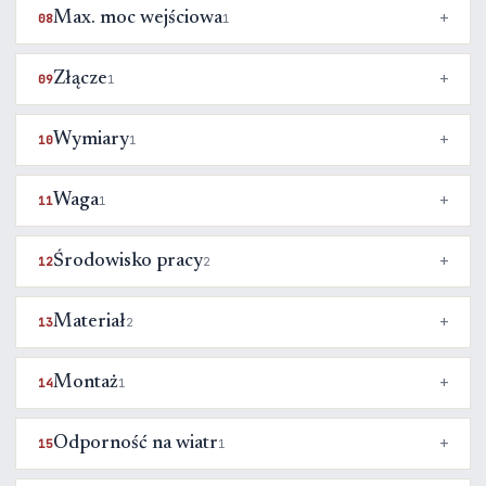
Max. moc wejściowa
08
1
Złącze
09
1
Wymiary
10
1
Waga
11
1
Środowisko pracy
12
2
Materiał
13
2
Montaż
14
1
Odporność na wiatr
15
1