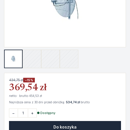
434,75 zł
−15%
369,54 zł
netto · brutto 454,53 zł
Najniższa cena z 30 dni przed obniżką:
534,74 zł
brutto
−
+
● Dostępny
Do koszyka