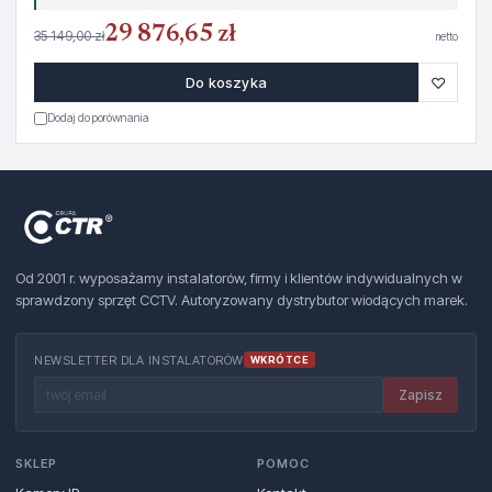
29 876,65 zł
35 149,00 zł
netto
♡
Do koszyka
Dodaj do porównania
Od 2001 r. wyposażamy instalatorów, firmy i klientów indywidualnych w
sprawdzony sprzęt CCTV. Autoryzowany dystrybutor wiodących marek.
NEWSLETTER DLA INSTALATORÓW
WKRÓTCE
Zapisz
SKLEP
POMOC