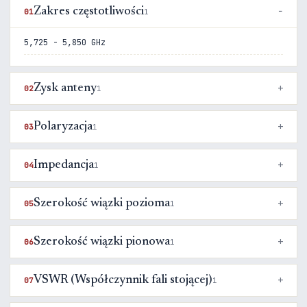
Zakres częstotliwości
01
1
5,725 - 5,850 GHz
Zysk anteny
02
1
Polaryzacja
03
1
Impedancja
04
1
Szerokość wiązki pozioma
05
1
Szerokość wiązki pionowa
06
1
VSWR (Współczynnik fali stojącej)
07
1