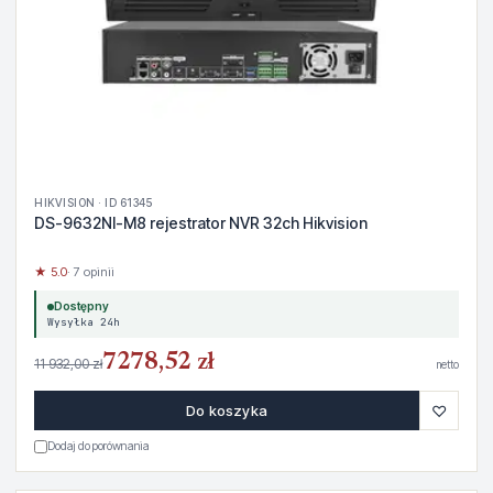
HIKVISION · ID 61345
DS-9632NI-M8 rejestrator NVR 32ch Hikvision
★ 5.0
· 7 opinii
Dostępny
Wysyłka 24h
7278,52 zł
11 932,00 zł
netto
♡
Do koszyka
Dodaj do porównania