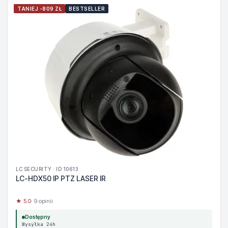
TANIEJ -809 ZŁ
BESTSELLER
LC SECURITY · ID 10613
LC-HDX50 IP PTZ LASER IR
★ 5.0
· 9 opinii
Dostępny
Wysyłka 24h