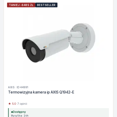
TANIEJ -6485 ZŁ
BESTSELLER
AXIS · ID 44991
Termowizyjna kamera ip AXIS Q1942-E
★ 5.0
· 7 opinii
Dostępny
Wysyłka 24h