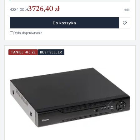
3726,40 zł
4384,00 zł
netto
♡
Do koszyka
Dodaj do porównania
TANIEJ -60 ZŁ
BESTSELLER