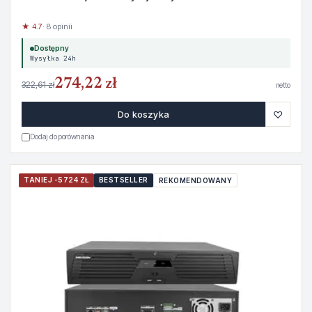
★ 4.7
· 8 opinii
Dostępny
Wysyłka 24h
274,22 zł
322,61 zł
netto
♡
Do koszyka
Dodaj do porównania
TANIEJ -5724 ZŁ
BESTSELLER
REKOMENDOWANY