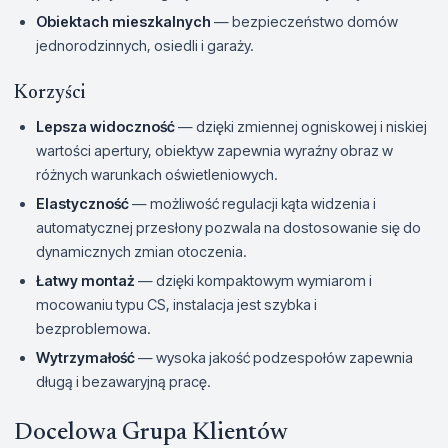
Obiektach mieszkalnych
— bezpieczeństwo domów
jednorodzinnych, osiedli i garaży.
Korzyści
Lepsza widoczność
— dzięki zmiennej ogniskowej i niskiej
wartości apertury, obiektyw zapewnia wyraźny obraz w
różnych warunkach oświetleniowych.
Elastyczność
— możliwość regulacji kąta widzenia i
automatycznej przesłony pozwala na dostosowanie się do
dynamicznych zmian otoczenia.
Łatwy montaż
— dzięki kompaktowym wymiarom i
mocowaniu typu CS, instalacja jest szybka i
bezproblemowa.
Wytrzymałość
— wysoka jakość podzespołów zapewnia
długą i bezawaryjną pracę.
Docelowa Grupa Klientów