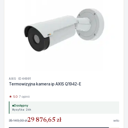
AXIS · ID 44991
Termowizyjna kamera ip AXIS Q1942-E
★ 5.0
· 7 opinii
Dostępny
Wysyłka 24h
29 876,65 zł
35 149,00 zł
netto