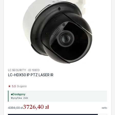
LC SECURITY · ID 10613
LC-HDX50 IP PTZ LASER IR
★ 5.0
· 9 opinii
Dostępny
Wysyłka 24h
3726,40 zł
4384,00 zł
netto