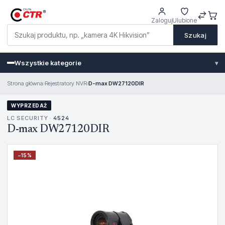
Zaloguj
Ulubione
Szukaj
Wszystkie kategorie
▾
Strona główna
›
Rejestratory NVR
›
D-max DW27120DIR
WYPRZEDAŻ
LC SECURITY ·
4524
D-max DW27120DIR
−
15
%