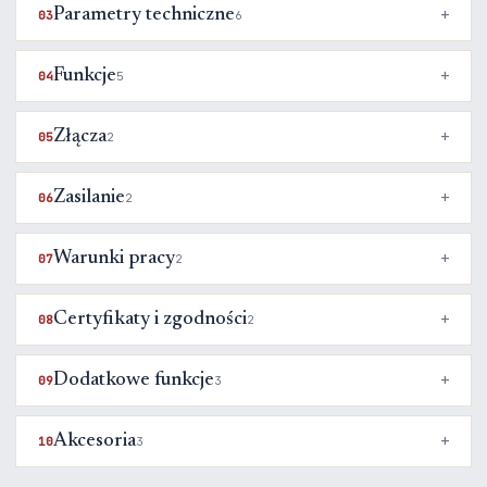
Parametry techniczne
03
6
Funkcje
04
5
Złącza
05
2
Zasilanie
06
2
Warunki pracy
07
2
Certyfikaty i zgodności
08
2
Dodatkowe funkcje
09
3
Akcesoria
10
3