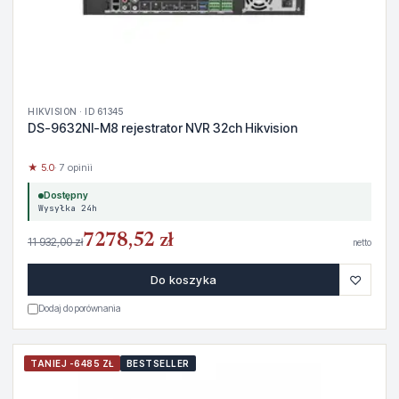
HIKVISION · ID 61345
DS-9632NI-M8 rejestrator NVR 32ch Hikvision
★ 5.0
· 7 opinii
Dostępny
Wysyłka 24h
7278,52 zł
11 932,00 zł
netto
♡
Do koszyka
Dodaj do porównania
TANIEJ -6485 ZŁ
BESTSELLER