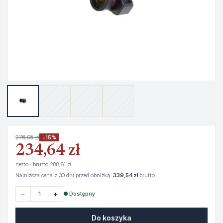
276,05 zł
−15%
234,64 zł
netto · brutto 288,61 zł
Najniższa cena z 30 dni przed obniżką:
339,54 zł
brutto
−
+
● Dostępny
Do koszyka