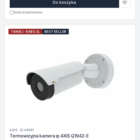
♡
Do koszyka
Dodaj do porównania
TANIEJ -6485 ZŁ
BESTSELLER
AXIS · ID 44991
Termowizyjna kamera ip AXIS Q1942-E