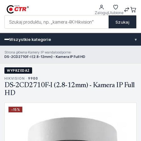
Zaloguj
Ulubione
Szukaj
Wszystkie kategorie
▾
Strona główna
›
Kamery IP wandaloodporne
›
DS-2CD2710F-I (2.8-12mm) - Kamera IP Full HD
WYPRZEDAŻ
HIKVISION ·
9900
DS-2CD2710F-I (2.8-12mm) - Kamera IP Full
HD
−
15
%