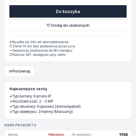
Do koszyka
♡ Dodaj do ulubionych
◐
Wysyłka do 24h od skompletowania.
↻
Zwrot 14 dni bez podawania przyczyny
✓
Gwarancja producenta do 60 miesięcy
▢
Faktura VAT, dostępne ceny netto
⇄
Porównaj
Najważniejsze cechy
✓
Typ kamery: Kamera IP
✓
Rozdzielczość: 2 - 3 MP
✓
Typ obudowy: Kopulowa (dome/eyeball)
✓
Typ obiektywu: Zmienny (Manualny)
DANE PRODUKTU
Marka
Hikvision
Nr produktu
9900