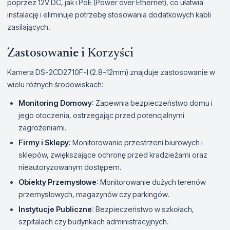
poprzez 12V DC, jak i PoE (Power over Ethernet), co ułatwia
instalację i eliminuje potrzebę stosowania dodatkowych kabli
zasilających.
Zastosowanie i Korzyści
Kamera DS-2CD2710F-I (2.8-12mm) znajduje zastosowanie w
wielu różnych środowiskach:
Monitoring Domowy
: Zapewnia bezpieczeństwo domu i
jego otoczenia, ostrzegając przed potencjalnymi
zagrożeniami.
Firmy i Sklepy
: Monitorowanie przestrzeni biurowych i
sklepów, zwiększające ochronę przed kradzieżami oraz
nieautoryzowanym dostępem.
Obiekty Przemysłowe
: Monitorowanie dużych terenów
przemysłowych, magazynów czy parkingów.
Instytucje Publiczne
: Bezpieczeństwo w szkołach,
szpitalach czy budynkach administracyjnych.