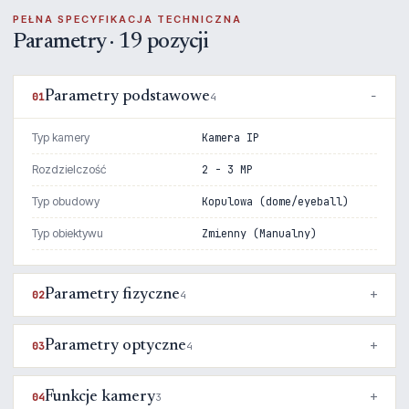
PEŁNA SPECYFIKACJA TECHNICZNA
Parametry · 19 pozycji
Parametry podstawowe
01
4
Typ kamery
Kamera IP
Rozdzielczość
2 - 3 MP
Typ obudowy
Kopulowa (dome/eyeball)
Typ obiektywu
Zmienny (Manualny)
Parametry fizyczne
02
4
Parametry optyczne
03
4
Funkcje kamery
04
3