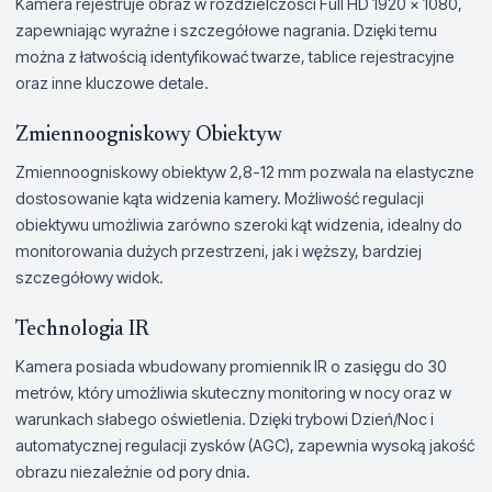
Kamera rejestruje obraz w rozdzielczości Full HD 1920 x 1080,
zapewniając wyraźne i szczegółowe nagrania. Dzięki temu
można z łatwością identyfikować twarze, tablice rejestracyjne
oraz inne kluczowe detale.
Zmiennoogniskowy Obiektyw
Zmiennoogniskowy obiektyw 2,8-12 mm pozwala na elastyczne
dostosowanie kąta widzenia kamery. Możliwość regulacji
obiektywu umożliwia zarówno szeroki kąt widzenia, idealny do
monitorowania dużych przestrzeni, jak i węższy, bardziej
szczegółowy widok.
Technologia IR
Kamera posiada wbudowany promiennik IR o zasięgu do 30
metrów, który umożliwia skuteczny monitoring w nocy oraz w
warunkach słabego oświetlenia. Dzięki trybowi Dzień/Noc i
automatycznej regulacji zysków (AGC), zapewnia wysoką jakość
obrazu niezależnie od pory dnia.