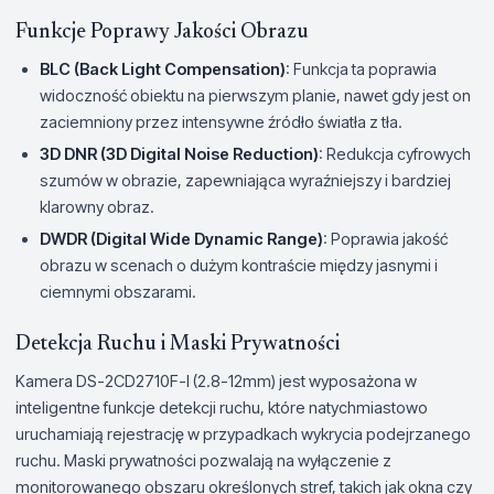
Funkcje Poprawy Jakości Obrazu
BLC (Back Light Compensation)
: Funkcja ta poprawia
widoczność obiektu na pierwszym planie, nawet gdy jest on
zaciemniony przez intensywne źródło światła z tła.
3D DNR (3D Digital Noise Reduction)
: Redukcja cyfrowych
szumów w obrazie, zapewniająca wyraźniejszy i bardziej
klarowny obraz.
DWDR (Digital Wide Dynamic Range)
: Poprawia jakość
obrazu w scenach o dużym kontraście między jasnymi i
ciemnymi obszarami.
Detekcja Ruchu i Maski Prywatności
Kamera DS-2CD2710F-I (2.8-12mm) jest wyposażona w
inteligentne funkcje detekcji ruchu, które natychmiastowo
uruchamiają rejestrację w przypadkach wykrycia podejrzanego
ruchu. Maski prywatności pozwalają na wyłączenie z
monitorowanego obszaru określonych stref, takich jak okna czy