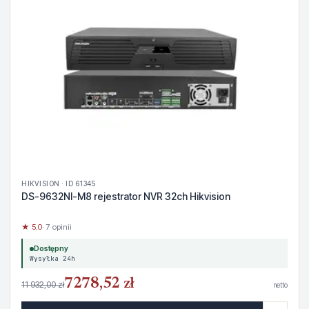
HIKVISION · ID 61345
DS-9632NI-M8 rejestrator NVR 32ch Hikvision
★ 5.0
· 7 opinii
Dostępny
Wysyłka 24h
7278,52 zł
11 932,00 zł
netto