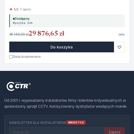
★ 5.0
· 7 opinii
Dostępny
Wysyłka 24h
29 876,65 zł
35 149,00 zł
netto
♡
Do koszyka
Dodaj do porównania
Od 2001 r. wyposażamy instalatorów, firmy i klientów indywidualnych w
sprawdzony sprzęt CCTV. Autoryzowany dystrybutor wiodących marek.
NEWSLETTER DLA INSTALATORÓW
WKRÓTCE
Zapisz