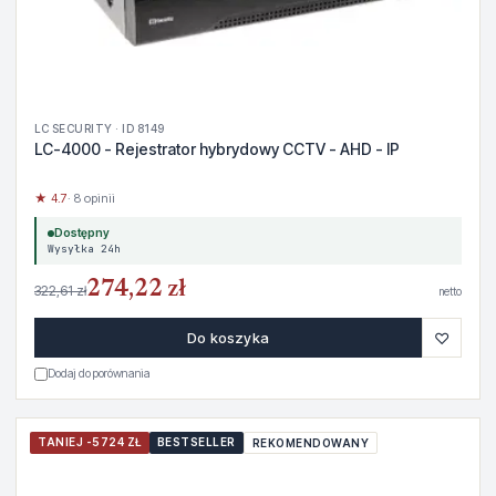
LC SECURITY · ID 8149
LC-4000 - Rejestrator hybrydowy CCTV - AHD - IP
★ 4.7
· 8 opinii
Dostępny
Wysyłka 24h
274,22 zł
322,61 zł
netto
♡
Do koszyka
Dodaj do porównania
TANIEJ -5724 ZŁ
BESTSELLER
REKOMENDOWANY