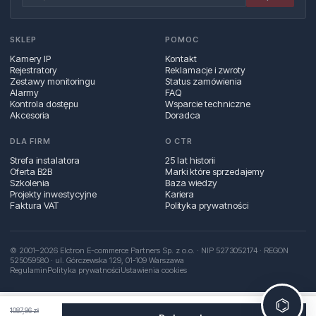
SKLEP
POMOC
Kamery IP
Kontakt
Rejestratory
Reklamacje i zwroty
Zestawy monitoringu
Status zamówienia
Alarmy
FAQ
Kontrola dostępu
Wsparcie techniczne
Akcesoria
Doradca
DLA FIRM
O CTR
Strefa instalatora
25 lat historii
Oferta B2B
Marki które sprzedajemy
Szkolenia
Baza wiedzy
Projekty inwestycyjne
Kariera
Faktura VAT
Polityka prywatności
© 2001–2026 Elctron E-commerce Partners Sp. z o.o. · NIP 5273052174 · REGON
525059580 · ul. Górczewska 129, 01‑109 Warszawa
Regulamin
Polityka prywatności
Ustawienia cookies
⌬
1087,96 zł