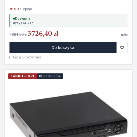
★ 5.0
· 9 opinii
Dostępny
Wysyłka 24h
3726,40 zł
4384,00 zł
netto
♡
Do koszyka
Dodaj do porównania
TANIEJ -60 ZŁ
BESTSELLER