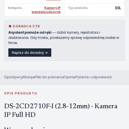
Kategoria
Kamery IP
Typ produktu
EOL
wandaloodporne
◆ DORADCA CTR
Asystent pomoże od ręki
— dobór kamery, rejestratora i
okablowania. Gdy trzeba, przekażemy sprawę odpowiedniej osobie w
firmie.
Napisz do doradcy →
Opis
Specyfikacja
Pliki do pobrania
Opinie
Pytania i odpowiedzi
OPIS PRODUKTU
DS-2CD2710F-I (2.8-12mm) - Kamera
IP Full HD