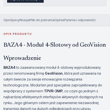
Opis
Specyfikacja
Pliki do pobrania
Opinie
Pytania i odpowiedzi
OPIS PRODUKTU
BAZA4 - Moduł 4-Slotowy od GeoVision
Wprowadzenie
BAZA4
to zaawansowany moduł 4-slotowy wyprodukowany
przez renomowaną firmę
GeoVision
, która jest uznawana na
całym świecie za swoje innowacyjne rozwiązania
technologiczne. Moduł ten jest specjalnie zaprojektowany do
współpracy z systemem
TPVR-3MP
, co czyni go jednym z
najbardziej efektywnych interfejsów aktywnych dostępnych na
rynku. Jego głównym celem jest zapewnienie niezawodnej
transmisji danych na dużych odległościach przy użyciu