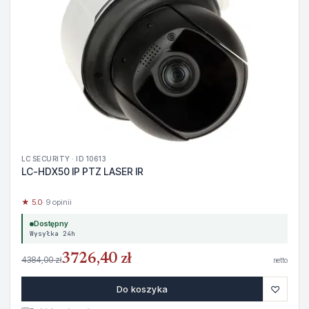
LC SECURITY · ID 10613
LC-HDX50 IP PTZ LASER IR
★ 5.0
· 9 opinii
Dostępny
Wysyłka 24h
3726,40 zł
4384,00 zł
netto
♡
Do koszyka