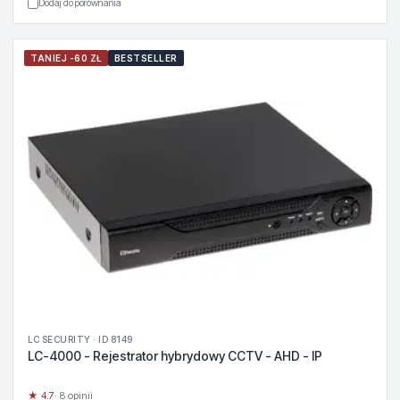
Dodaj do porównania
TANIEJ -60 ZŁ
BESTSELLER
LC SECURITY · ID 8149
LC-4000 - Rejestrator hybrydowy CCTV - AHD - IP
★ 4.7
· 8 opinii