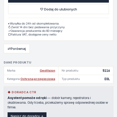
♡ Dodaj do ulubionych
◐
Wysyłka do 24h od skompletowania.
↻
Zwrot 14 dni bez podawania przyczyny
✓
Gwarancja producenta do 60 miesięcy
▢
Faktura VAT, dostępne ceny netto
⇄
Porównaj
DANE PRODUKTU
Marka
GeoVision
Nr produktu
5116
Kategoria
Ochrona przepieciowa
Typ produktu
EOL
◆ DORADCA CTR
Asystent pomoże od ręki
— dobór kamery, rejestratora i
okablowania. Gdy trzeba, przekażemy sprawę odpowiedniej osobie w
firmie.
Napisz do doradcy →