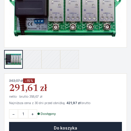
343,07 zł
−15%
291,61 zł
netto · brutto 358,67 zł
Najniższa cena z 30 dni przed obniżką:
421,97 zł
brutto
−
+
● Dostępny
Do koszyka