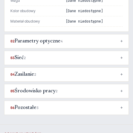
Waga
[Dane niedostępne]
Kolor obudowy
[Dane niedostępne]
Materiał obudowy
[Dane niedostępne]
Parametry optyczne
02
4
Sieć
03
2
Zasilanie
04
2
Środowisko pracy
05
2
Pozostałe
06
3