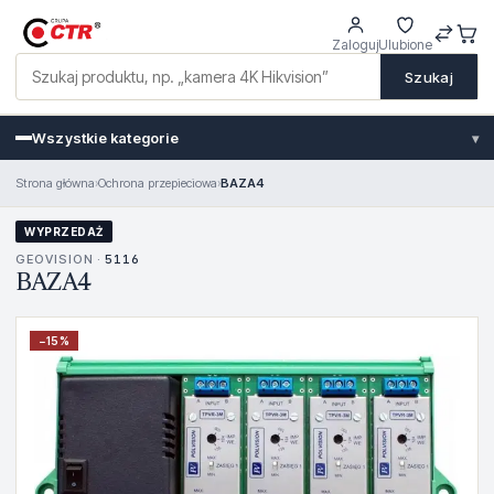
Zaloguj
Ulubione
Szukaj
Wszystkie kategorie
▾
Strona główna
›
Ochrona przepieciowa
›
BAZA4
WYPRZEDAŻ
GEOVISION ·
5116
BAZA4
−
15
%