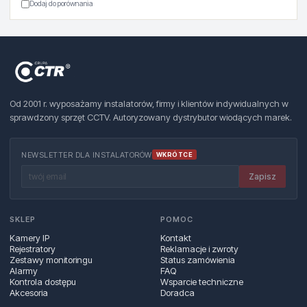
Dodaj do porównania
Od 2001 r. wyposażamy instalatorów, firmy i klientów indywidualnych w
sprawdzony sprzęt CCTV. Autoryzowany dystrybutor wiodących marek.
NEWSLETTER DLA INSTALATORÓW
WKRÓTCE
Zapisz
SKLEP
POMOC
Kamery IP
Kontakt
Rejestratory
Reklamacje i zwroty
Zestawy monitoringu
Status zamówienia
Alarmy
FAQ
Kontrola dostępu
Wsparcie techniczne
Akcesoria
Doradca