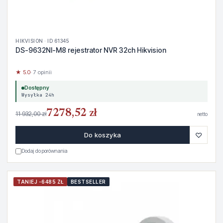
HIKVISION · ID 61345
DS-9632NI-M8 rejestrator NVR 32ch Hikvision
★ 5.0
· 7 opinii
Dostępny
Wysyłka 24h
7278,52 zł
11 932,00 zł
netto
♡
Do koszyka
Dodaj do porównania
TANIEJ -6485 ZŁ
BESTSELLER