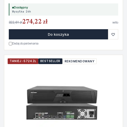
Dostępny
Wysyłka 24h
274,22 zł
322,61 zł
netto
♡
Do koszyka
Dodaj do porównania
TANIEJ -5724 ZŁ
BESTSELLER
REKOMENDOWANY