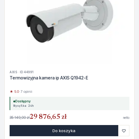
AXIS · ID 44991
Termowizyjna kamera ip AXIS Q1942-E
★ 5.0
· 7 opinii
Dostępny
Wysyłka 24h
29 876,65 zł
35 149,00 zł
netto
♡
Do koszyka