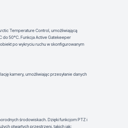
rctic Temperature Control, umożliwiającą
C do 50°C. Funkcja Active Gatekeeper
 obiekt po wykryciu ruchu w skonfigurowanym
alację kamery, umożliwiając przesyłanie danych
orodnych środowiskach. Dzięki funkcjom PTZ i
żych otwartych przestrzeni, takich jak: