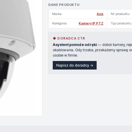
DANE PRODUKTU
Marka
Axis
Nr produktu
Kategoria
Kamery IP PTZ
Typ produktu
◆ DORADCA CTR
Asystent pomoże od ręki
— dobór kamery, rejes
okablowania. Gdy trzeba, przekażemy sprawę o
osobie w firmie.
Napisz do doradcy →