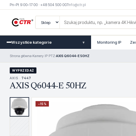
Pn–Pt 9:00–17:00 · +48 504 500 007
info@ctr.pl
Wszystkie kategorie
Monitoring IP
Ze
▾
Strona główna
›
Kamery IP PTZ
›
AXIS Q6044-E 50HZ
WYPRZEDAŻ
AXIS ·
7447
AXIS Q6044-E 50HZ
−
15
%