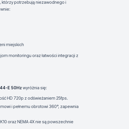
, którzy potrzebują niezawodnego i
ównie:
eni miejskich
om monitoringu oraz łatwości integracji z
044-E 50Hz
wyróżnia się:
akość HD 720p z odświeżaniem 25fps.
omowi i pełnemu obrotowi 360°, zapewnia
, IK10 oraz NEMA 4X nie są powszechnie