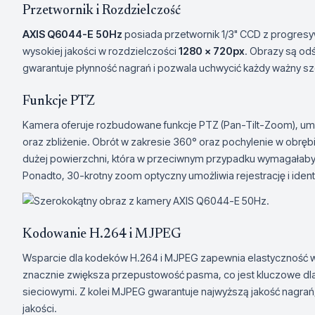
Przetwornik i Rozdzielczość
AXIS Q6044-E 50Hz
posiada przetwornik 1/3" CCD z progres
wysokiej jakości w rozdzielczości
1280 x 720px
. Obrazy są od
gwarantuje płynność nagrań i pozwala uchwycić każdy ważny s
Funkcje PTZ
Kamera oferuje rozbudowane funkcje PTZ (Pan-Tilt-Zoom), umoż
oraz zbliżenie. Obrót w zakresie 360° oraz pochylenie w obręb
dużej powierzchni, która w przeciwnym przypadku wymagałaby
Ponadto, 30-krotny zoom optyczny umożliwia rejestrację i iden
Kodowanie H.264 i MJPEG
Wsparcie dla kodeków H.264 i MJPEG zapewnia elastyczność 
znacznie zwiększa przepustowość pasma, co jest kluczowe d
sieciowymi. Z kolei MJPEG gwarantuje najwyższą jakość nagrań
jakości.