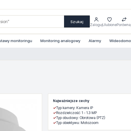
Szukaj
Zaloguj
Ulubione
Porówna
stawy monitoringu
Monitoring analogowy
Alarmy
Wideodomofo
Najważniejsze cechy
✓
Typ kamery: Kamera IP
✓
Rozdzielczość: 1 - 1.3 MP
✓
Typ obudowy: Obrotowa (PTZ)
✓
Typ obiektywu: Motozoom