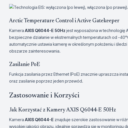
Arctic Temperature Control i Active Gatekeeper
Kamera
AXIS Q6044-E 50Hz
jest wyposażona w technologię A
bezpieczne działanie w ekstremalnych temperaturach od -40°
automatycznie ustawia kamerę w określonym położeniu i śledzi
obszarze zainteresowania.
Zasilanie PoE
Funkcja zasilania przez Ethernet (PoE) znacznie upraszcza inst
oraz zasilanie poprzez jeden przewód.
Zastosowanie i Korzyści
Jak Korzystać z Kamery AXIS Q6044-E 50Hz
Kamera
AXIS Q6044-E
znajduje szerokie zastosowanie w różn
wysokiej jakości obrazu, idealnie sprawdza się w monitoringu du