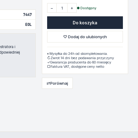
−
+
● Dostępny
7447
Do koszyka
EOL
♡ Dodaj do ulubionych
tratora i
dpowiedniej
◐
Wysyłka do 24h od skompletowania.
↻
Zwrot 14 dni bez podawania przyczyny
✓
Gwarancja producenta do 60 miesięcy
▢
Faktura VAT, dostępne ceny netto
⇄
Porównaj