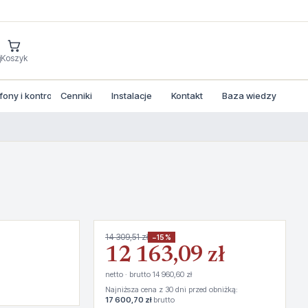
j
Koszyk
ny i kontrola dostepu
Cenniki
Instalacje
Kontakt
Baza wiedzy
14 309,51 zł
−15%
12 163,09 zł
netto · brutto 14 960,60 zł
Najniższa cena z 30 dni przed obniżką:
17 600,70 zł
brutto