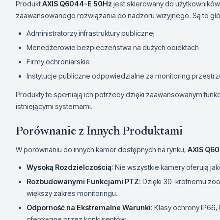
Produkt
AXIS Q6044-E 50Hz
jest skierowany do użytkowników
zaawansowanego rozwiązania do nadzoru wizyjnego. Są to gł
Administratorzy infrastruktury publicznej
Menedżerowie bezpieczeństwa na dużych obiektach
Firmy ochroniarskie
Instytucje publiczne odpowiedzialne za monitoring przestrz
Produkty te spełniają ich potrzeby dzięki zaawansowanym funkcj
istniejącymi systemami.
Porównanie z Innych Produktami
W porównaniu do innych kamer dostępnych na rynku,
AXIS Q6
Wysoką Rozdzielczością
: Nie wszystkie kamery oferują j
Rozbudowanymi Funkcjami PTZ
: Dzięki 30-krotnemu zo
większy zakres monitoringu.
Odporność na Ekstremalne Warunki
: Klasy ochrony IP66
oferowane przez konkurentów.