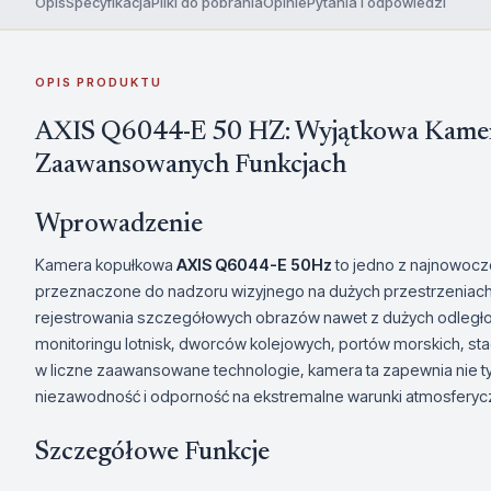
Opis
Specyfikacja
Pliki do pobrania
Opinie
Pytania i odpowiedzi
OPIS PRODUKTU
AXIS Q6044-E 50 HZ: Wyjątkowa Kamer
Zaawansowanych Funkcjach
Wprowadzenie
Kamera kopułkowa
AXIS Q6044-E 50Hz
to jedno z najnowocz
przeznaczone do nadzoru wizyjnego na dużych przestrzeniach.
rejestrowania szczegółowych obrazów nawet z dużych odległoś
monitoringu lotnisk, dworców kolejowych, portów morskich, st
w liczne zaawansowane technologie, kamera ta zapewnia nie ty
niezawodność i odporność na ekstremalne warunki atmosferyc
Szczegółowe Funkcje