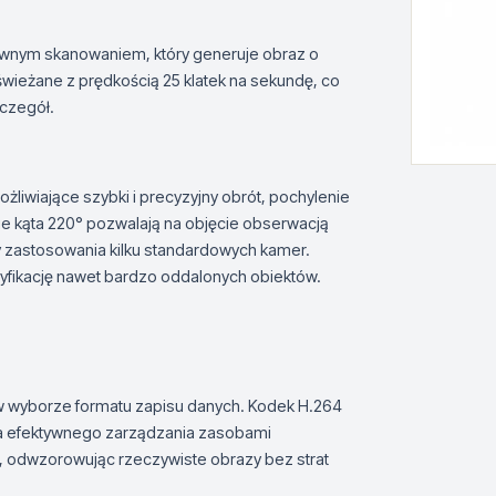
ywnym skanowaniem, który generuje obraz o
świeżane z prędkością 25 klatek na sekundę, co
zczegół.
liwiające szybki i precyzyjny obrót, pochylenie
ie kąta 220° pozwalają na objęcie obserwacją
 zastosowania kilku standardowych kamer.
tyfikację nawet bardzo oddalonych obiektów.
w wyborze formatu zapisu danych. Kodek H.264
la efektywnego zarządzania zasobami
, odwzorowując rzeczywiste obrazy bez strat