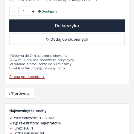
Najniższa cena z 30 dni przed obniżką:
18 458,61 zł
brutto
−
+
● Dostępny
Do koszyka
♡ Dodaj do ulubionych
◐
Wysyłka do 24h od skompletowania.
↻
Zwrot 14 dni bez podawania przyczyny
✓
Gwarancja producenta do 60 miesięcy
▢
Faktura VAT, dostępne ceny netto
Strona producenta →
⇄
Porównaj
Najważniejsze cechy
✓
Rozdzielczość: 8 - 12 MP
✓
Typ rejestratora: Rejestrator IP
✓
Funkcje AI: 1
✓
Liczba kanałów: 64