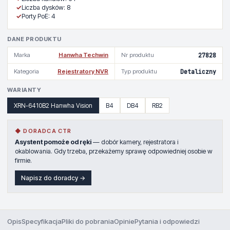
✓
Liczba dysków: 8
✓
Porty PoE: 4
DANE PRODUKTU
Marka
Hanwha Techwin
Nr produktu
27828
Kategoria
Rejestratory NVR
Typ produktu
Detaliczny
WARIANTY
XRN-6410B2 Hanwha Vision
B4
DB4
RB2
◆ DORADCA CTR
Asystent pomoże od ręki
— dobór kamery, rejestratora i
okablowania. Gdy trzeba, przekażemy sprawę odpowiedniej osobie w
firmie.
Napisz do doradcy →
Opis
Specyfikacja
Pliki do pobrania
Opinie
Pytania i odpowiedzi