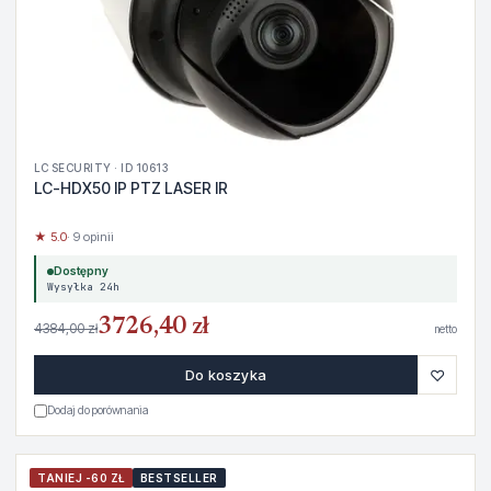
LC SECURITY · ID 10613
LC-HDX50 IP PTZ LASER IR
★ 5.0
· 9 opinii
Dostępny
Wysyłka 24h
3726,40 zł
4384,00 zł
netto
♡
Do koszyka
Dodaj do porównania
TANIEJ -60 ZŁ
BESTSELLER