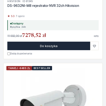
HIKVISION · ID 61345
DS-9632NI-M8 rejestrator NVR 32ch Hikvision
★ 5.0
· 7 opinii
Dostępny
Wysyłka 24h
7278,52 zł
11 932,00 zł
netto
♡
Do koszyka
Dodaj do porównania
TANIEJ -6485 ZŁ
BESTSELLER