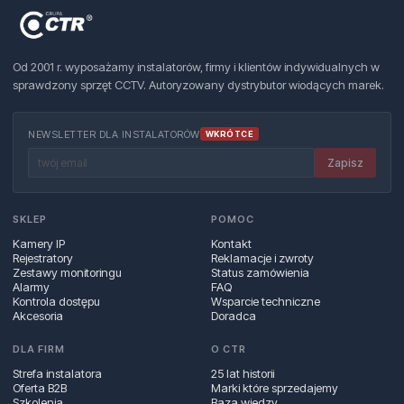
Od 2001 r. wyposażamy instalatorów, firmy i klientów indywidualnych w
sprawdzony sprzęt CCTV. Autoryzowany dystrybutor wiodących marek.
NEWSLETTER DLA INSTALATORÓW
WKRÓTCE
Zapisz
SKLEP
POMOC
Kamery IP
Kontakt
Rejestratory
Reklamacje i zwroty
Zestawy monitoringu
Status zamówienia
Alarmy
FAQ
Kontrola dostępu
Wsparcie techniczne
Akcesoria
Doradca
DLA FIRM
O CTR
Strefa instalatora
25 lat historii
Oferta B2B
Marki które sprzedajemy
Szkolenia
Baza wiedzy