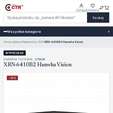
Zaloguj
Ulubione
Szukaj
Wszystkie kategorie
▾
Strona główna
›
Rejestratory NVR
›
XRN-6410B2 Hanwha Vision
WYPRZEDAŻ
HANWHA TECHWIN ·
27828
XRN-6410B2 Hanwha Vision
−
15
%