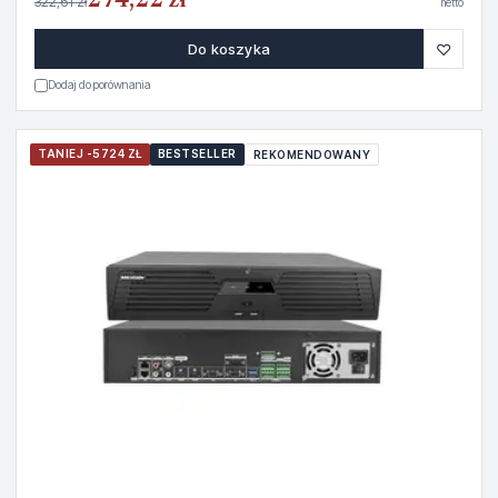
274,22 zł
322,61 zł
netto
♡
Do koszyka
Dodaj do porównania
TANIEJ -5724 ZŁ
BESTSELLER
REKOMENDOWANY