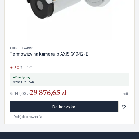
AXIS · ID 44991
Termowizyjna kamera ip AXIS Q1942-E
★ 5.0
· 7 opinii
Dostępny
Wysyłka 24h
29 876,65 zł
35 149,00 zł
netto
♡
Do koszyka
Dodaj do porównania