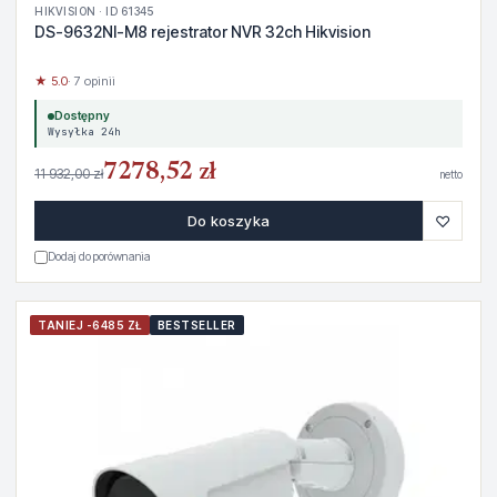
HIKVISION · ID 61345
DS-9632NI-M8 rejestrator NVR 32ch Hikvision
★ 5.0
· 7 opinii
Dostępny
Wysyłka 24h
7278,52 zł
11 932,00 zł
netto
♡
Do koszyka
Dodaj do porównania
TANIEJ -6485 ZŁ
BESTSELLER