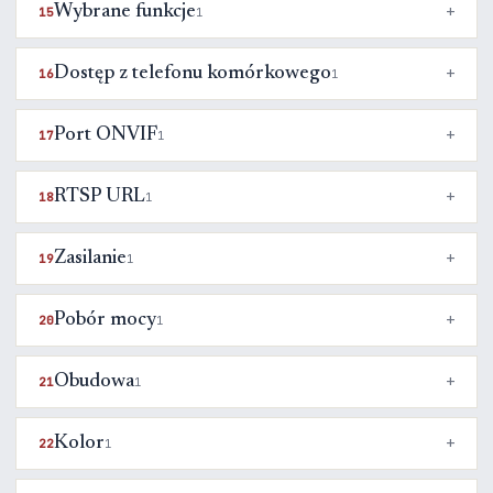
Wybrane funkcje
15
1
Dostęp z telefonu komórkowego
16
1
Port ONVIF
17
1
RTSP URL
18
1
Zasilanie
19
1
Pobór mocy
20
1
Obudowa
21
1
Kolor
22
1