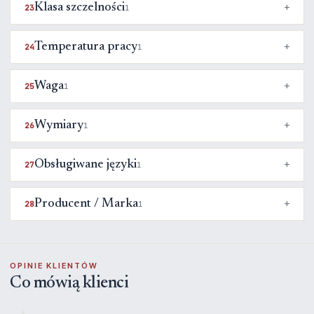
Klasa szczelności
23
1
Temperatura pracy
24
1
Waga
25
1
Wymiary
26
1
Obsługiwane języki
27
1
Producent / Marka
28
1
OPINIE KLIENTÓW
Co mówią klienci