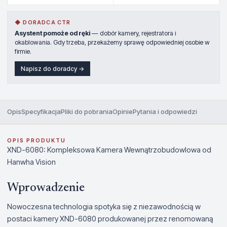
◆ DORADCA CTR
Asystent pomoże od ręki
— dobór kamery, rejestratora i
okablowania. Gdy trzeba, przekażemy sprawę odpowiedniej osobie w
firmie.
Napisz do doradcy →
Opis
Specyfikacja
Pliki do pobrania
Opinie
Pytania i odpowiedzi
OPIS PRODUKTU
XND-6080: Kompleksowa Kamera Wewnątrzobudowlowa od
Hanwha Vision
Wprowadzenie
Nowoczesna technologia spotyka się z niezawodnością w
postaci kamery XND-6080 produkowanej przez renomowaną