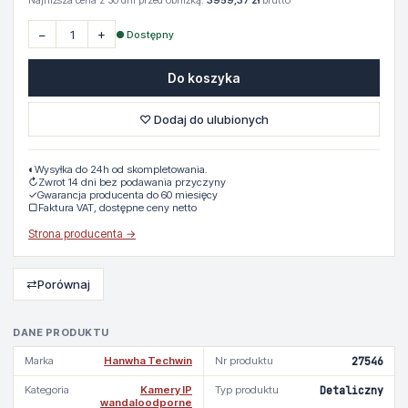
Najniższa cena z 30 dni przed obniżką:
3959,37 zł
brutto
−
+
● Dostępny
Do koszyka
♡ Dodaj do ulubionych
◐
Wysyłka do 24h od skompletowania.
↻
Zwrot 14 dni bez podawania przyczyny
✓
Gwarancja producenta do 60 miesięcy
▢
Faktura VAT, dostępne ceny netto
Strona producenta →
⇄
Porównaj
DANE PRODUKTU
Marka
Hanwha Techwin
Nr produktu
27546
Kategoria
Kamery IP
Typ produktu
Detaliczny
wandaloodporne