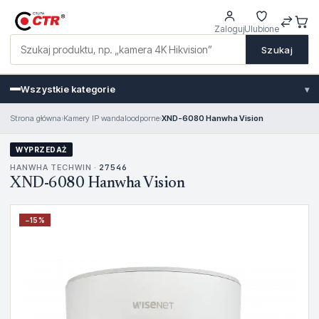
Zaloguj
Ulubione
Szukaj
Wszystkie kategorie
▾
Strona główna
›
Kamery IP wandaloodporne
›
XND-6080 Hanwha Vision
WYPRZEDAŻ
HANWHA TECHWIN ·
27546
XND-6080 Hanwha Vision
−
15
%