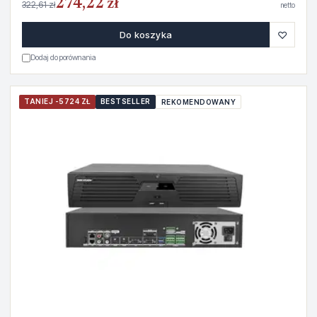
274,22 zł
322,61 zł
netto
♡
Do koszyka
Dodaj do porównania
TANIEJ -5724 ZŁ
BESTSELLER
REKOMENDOWANY