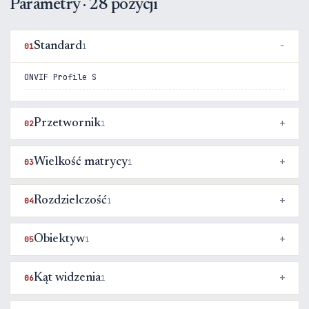
Parametry · 28 pozycji
Standard
01
1
ONVIF Profile S
Przetwornik
02
1
Wielkość matrycy
03
1
Rozdzielczość
04
1
Obiektyw
05
1
Kąt widzenia
06
1