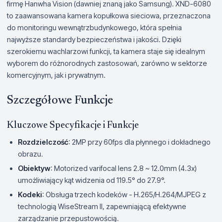
firmę Hanwha Vision (dawniej znaną jako Samsung). XND-6080
to zaawansowana kamera kopułkowa sieciowa, przeznaczona
do monitoringu wewnątrzbudynkowego, która spełnia
najwyższe standardy bezpieczeństwa i jakości. Dzięki
szerokiemu wachlarzowi funkcji, ta kamera staje się idealnym
wyborem do różnorodnych zastosowań, zarówno w sektorze
komercyjnym, jak i prywatnym.
Szczegółowe Funkcje
Kluczowe Specyfikacje i Funkcje
Rozdzielczość
: 2MP przy 60fps dla płynnego i dokładnego
obrazu.
Obiektyw
: Motorized varifocal lens 2.8 ~ 12.0mm (4.3x)
umożliwiający kąt widzenia od 119.5° do 27.9°.
Kodeki
: Obsługa trzech kodeków - H.265/H.264/MJPEG z
technologią WiseStream II, zapewniającą efektywne
zarządzanie przepustowością.