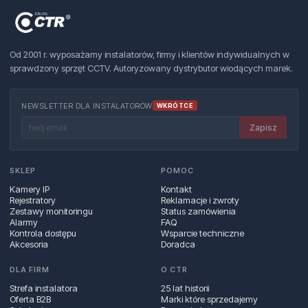
Od 2001 r. wyposażamy instalatorów, firmy i klientów indywidualnych w
sprawdzony sprzęt CCTV. Autoryzowany dystrybutor wiodących marek.
NEWSLETTER DLA INSTALATORÓW
WKRÓTCE
Zapisz
SKLEP
POMOC
Kamery IP
Kontakt
Rejestratory
Reklamacje i zwroty
Zestawy monitoringu
Status zamówienia
Alarmy
FAQ
Kontrola dostępu
Wsparcie techniczne
Akcesoria
Doradca
DLA FIRM
O CTR
Strefa instalatora
25 lat historii
Oferta B2B
Marki które sprzedajemy