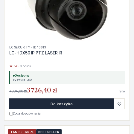
LC SECURITY · ID 10613
LC-HDX50 IP PTZ LASER IR
★ 5.0
· 9 opinii
Dostępny
Wysyłka 24h
3726,40 zł
4384,00 zł
netto
♡
Do koszyka
Dodaj do porównania
TANIEJ -60 ZŁ
BESTSELLER