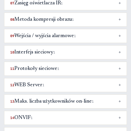
Zasięg oświetlacza IR
07
1
Metoda kompresji obrazu
08
1
Wejścia / wyjścia alarmowe
09
1
Interfejs sieciowy
10
1
Protokoły sieciowe
11
1
WEB Server
12
1
Maks. liczba użytkowników on-line
13
1
ONVIF
14
1