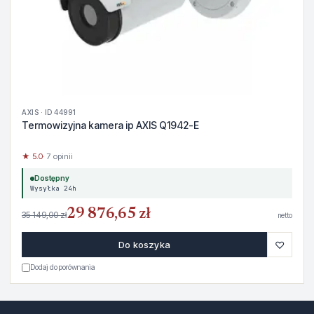
AXIS · ID 44991
Termowizyjna kamera ip AXIS Q1942-E
★ 5.0
· 7 opinii
Dostępny
Wysyłka 24h
29 876,65 zł
35 149,00 zł
netto
♡
Do koszyka
Dodaj do porównania