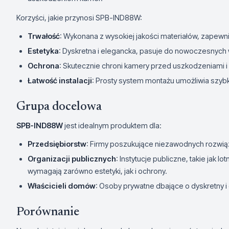
Korzyści, jakie przynosi SPB-IND88W:
Trwałość
: Wykonana z wysokiej jakości materiałów, zapewn
Estetyka
: Dyskretna i elegancka, pasuje do nowoczesnych 
Ochrona
: Skutecznie chroni kamery przed uszkodzeniami 
Łatwość instalacji
: Prosty system montażu umożliwia szy
Grupa docelowa
SPB-IND88W
jest idealnym produktem dla:
Przedsiębiorstw
: Firmy poszukujące niezawodnych rozwiąz
Organizacji publicznych
: Instytucje publiczne, takie jak l
wymagają zarówno estetyki, jak i ochrony.
Właścicieli domów
: Osoby prywatne dbające o dyskretny 
Porównanie