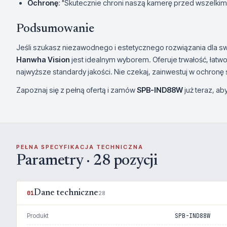
Ochronę
: "Skutecznie chroni naszą kamerę przed wszelkimi
Podsumowanie
Jeśli szukasz niezawodnego i estetycznego rozwiązania dla 
Hanwha Vision
jest idealnym wyborem. Oferuje trwałość, łatwo
najwyższe standardy jakości. Nie czekaj, zainwestuj w ochronę 
Zapoznaj się z pełną ofertą i zamów
SPB-IND88W
już teraz, a
PEŁNA SPECYFIKACJA TECHNICZNA
Parametry · 28 pozycji
Dane techniczne
01
28
Produkt
SPB-IND88W