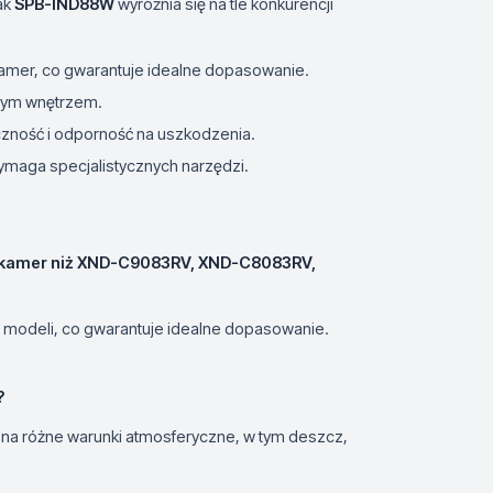
ak
SPB-IND88W
wyróżnia się na tle konkurencji
amer, co gwarantuje idealne dopasowanie.
ażdym wnętrzem.
eczność i odporność na uszkodzenia.
ie wymaga specjalistycznych narzędzi.
i kamer niż XND-C9083RV, XND-C8083RV,
 modeli, co gwarantuje idealne dopasowanie.
?
na różne warunki atmosferyczne, w tym deszcz,