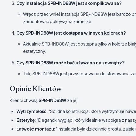
Czy instalacja SPB-IND88W jest skomplikowana?
Wręcz przeciwnie! Instalacja SPB-IND88W jest bardzo pro
zamontować pokrywę na kamerze.
Czy SPB-IND88W jest dostępna w innych kolorach?
Aktualnie SPB-IND88W jest dostępna tylko w kolorze białym
estetyczny.
Czy SPB-IND88W może być używana na zewnątrz?
Tak, SPB-IND88W jest przystosowana do stosowania zar
Opinie Klientów
Klienci chwalą
SPB-IND88W
za jej:
Wytrzymałość
: "Solidna konstrukcja, która wytrzymuje nawe
Estetykę
: "Elegancki wygląd, który idealnie współgra z n
Łatwość montażu
: "Instalacja była dziecinnie prosta, zajęła