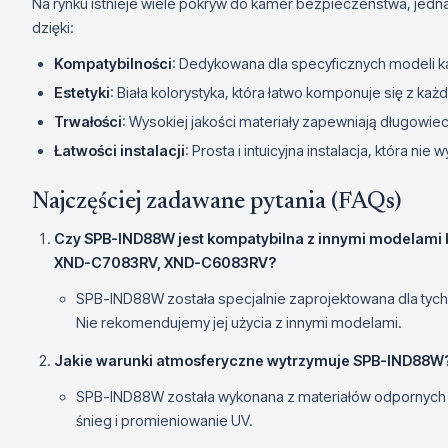
Na rynku istnieje wiele pokryw do kamer bezpieczeństwa, jedn
dzięki:
Kompatybilności
: Dedykowana dla specyficznych modeli k
Estetyki
: Biała kolorystyka, która łatwo komponuje się z k
Trwałości
: Wysokiej jakości materiały zapewniają długowi
Łatwości instalacji
: Prosta i intuicyjna instalacja, która n
Najczęściej zadawane pytania (FAQs)
Czy SPB-IND88W jest kompatybilna z innymi modelam
XND-C7083RV, XND-C6083RV?
SPB-IND88W została specjalnie zaprojektowana dla tych
Nie rekomendujemy jej użycia z innymi modelami.
Jakie warunki atmosferyczne wytrzymuje SPB-IND88W
SPB-IND88W została wykonana z materiałów odpornych 
śnieg i promieniowanie UV.