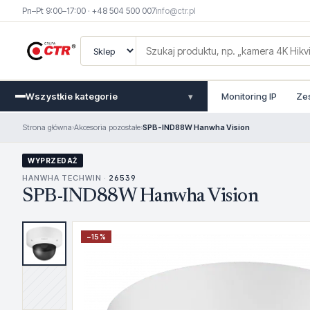
Pn–Pt 9:00–17:00 · +48 504 500 007
info@ctr.pl
Wszystkie kategorie
Monitoring IP
Ze
▾
Strona główna
›
Akcesoria pozostałe
›
SPB-IND88W Hanwha Vision
WYPRZEDAŻ
HANWHA TECHWIN ·
26539
SPB-IND88W Hanwha Vision
−
15
%