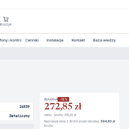
j
Koszyk
ny i kontrola dostepu
Cenniki
Instalacje
Kontakt
Baza wiedzy
321,00 zł
−15%
272,85 zł
26539
netto · brutto 335,61 zł
Detaliczny
Najniższa cena z 30 dni przed obniżką:
394,83 zł
brutto