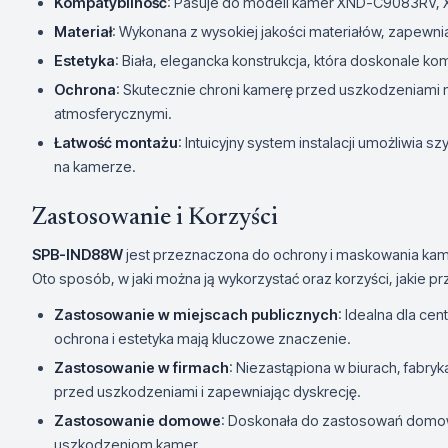
Kompatybilność
: Pasuje do modeli kamer XND-C9083RV
Materiał
: Wykonana z wysokiej jakości materiałów, zapewni
Estetyka
: Biała, elegancka konstrukcja, która doskonale
Ochrona
: Skutecznie chroni kamerę przed uszkodzeniami
atmosferycznymi.
Łatwość montażu
: Intuicyjny system instalacji umożliwi
na kamerze.
Zastosowanie i Korzyści
SPB-IND88W
jest przeznaczona do ochrony i maskowania ka
Oto sposób, w jaki można ją wykorzystać oraz korzyści, jakie pr
Zastosowanie w miejscach publicznych
: Idealna dla cen
ochrona i estetyka mają kluczowe znaczenie.
Zastosowanie w firmach
: Niezastąpiona w biurach, fabr
przed uszkodzeniami i zapewniając dyskrecję.
Zastosowanie domowe
: Doskonała do zastosowań domow
uszkodzeniom kamer.