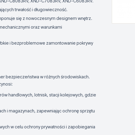
, XND-C8083RV, XND-C7083RV, XND-C6083RV.
ających trwałość i długowieczność.
 komponuje się z nowoczesnym designem wnętrz.
 mechanicznymi oraz warunkami
a szybkie i bezproblemowe zamontowanie pokrywy
mer bezpieczeństwa w różnych środowiskach.
zynosi:
trów handlowych, lotnisk, stacji kolejowych, gdzie
ykach i magazynach, zapewniając ochronę sprzętu
ych w celu ochrony prywatności i zapobiegania