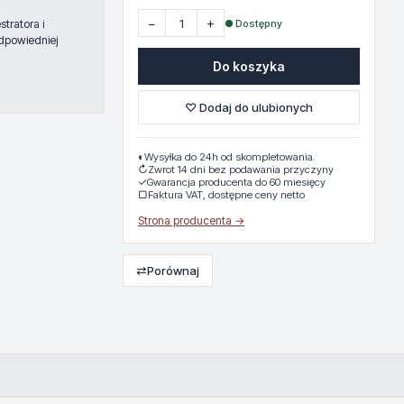
−
+
● Dostępny
tratora i
dpowiedniej
Do koszyka
♡ Dodaj do ulubionych
◐
Wysyłka do 24h od skompletowania.
↻
Zwrot 14 dni bez podawania przyczyny
✓
Gwarancja producenta do 60 miesięcy
▢
Faktura VAT, dostępne ceny netto
Strona producenta →
⇄
Porównaj