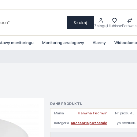
Szukaj
Zaloguj
Ulubione
Porówna
stawy monitoringu
Monitoring analogowy
Alarmy
Wideodomofo
DANE PRODUKTU
Marka
Hanwha Techwin
Nr produktu
Kategoria
Akcesoria pozostałe
Typ produktu