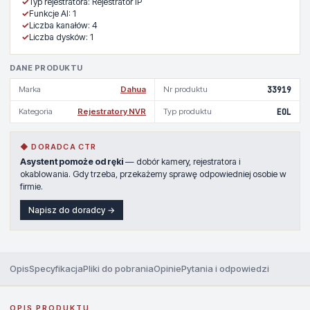
✓
Typ rejestratora: Rejestrator IP
✓
Funkcje AI: 1
✓
Liczba kanałów: 4
✓
Liczba dysków: 1
DANE PRODUKTU
Marka
Dahua
Nr produktu
33919
Kategoria
Rejestratory NVR
Typ produktu
EOL
◆ DORADCA CTR
Asystent pomoże od ręki
— dobór kamery, rejestratora i
okablowania. Gdy trzeba, przekażemy sprawę odpowiedniej osobie w
firmie.
Napisz do doradcy →
Opis
Specyfikacja
Pliki do pobrania
Opinie
Pytania i odpowiedzi
OPIS PRODUKTU