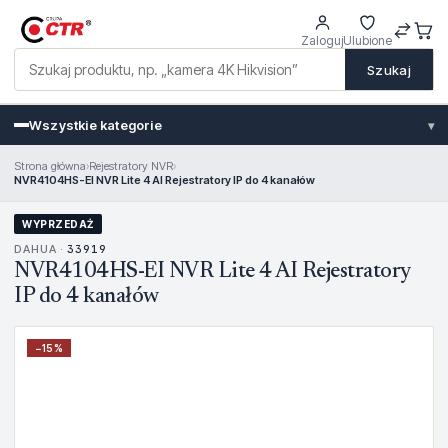
Zaloguj
Ulubione
Szukaj
Wszystkie kategorie
▾
Strona główna
›
Rejestratory NVR
›
NVR4104HS-EI NVR Lite 4 AI Rejestratory IP do 4 kanałów
WYPRZEDAŻ
DAHUA ·
33919
NVR4104HS-EI NVR Lite 4 AI Rejestratory
IP do 4 kanałów
−
15
%