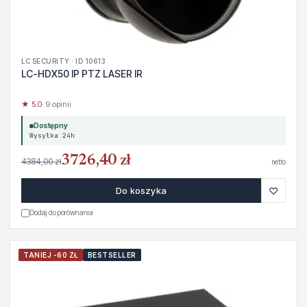
LC SECURITY · ID 10613
LC-HDX50 IP PTZ LASER IR
★ 5.0
· 9 opinii
Dostępny
Wysyłka 24h
3726,40 zł
4384,00 zł
netto
♡
Do koszyka
Dodaj do porównania
TANIEJ -60 ZŁ
BESTSELLER