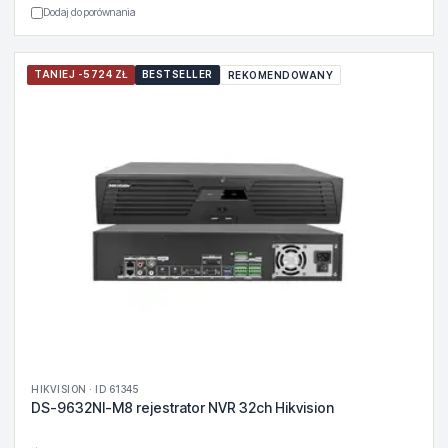
Dodaj do porównania
TANIEJ -5724 ZŁ
BESTSELLER
REKOMENDOWANY
HIKVISION · ID 61345
DS-9632NI-M8 rejestrator NVR 32ch Hikvision