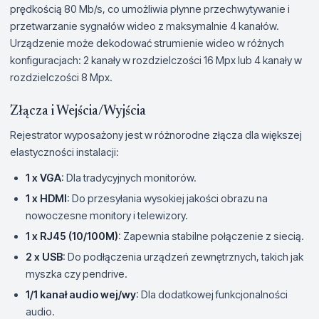
prędkością 80 Mb/s, co umożliwia płynne przechwytywanie i
przetwarzanie sygnałów wideo z maksymalnie 4 kanałów.
Urządzenie może dekodować strumienie wideo w różnych
konfiguracjach: 2 kanały w rozdzielczości 16 Mpx lub 4 kanały w
rozdzielczości 8 Mpx.
Złącza i Wejścia/Wyjścia
Rejestrator wyposażony jest w różnorodne złącza dla większej
elastyczności instalacji:
1 x VGA
: Dla tradycyjnych monitorów.
1 x HDMI
: Do przesyłania wysokiej jakości obrazu na
nowoczesne monitory i telewizory.
1 x RJ45 (10/100M)
: Zapewnia stabilne połączenie z siecią.
2 x USB
: Do podłączenia urządzeń zewnętrznych, takich jak
myszka czy pendrive.
1/1 kanał audio wej/wy
: Dla dodatkowej funkcjonalności
audio.