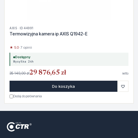
AXIS · ID 44991
Termowizyjna kamera ip AXIS Q1942-E
★ 5.0
· 7 opinii
Dostępny
Wysyłka 24h
29 876,65 zł
35 149,00 zł
netto
♡
Do koszyka
Dodaj do porównania