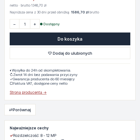
netto · brutto 1348,70 zł
Najniższa cena z 30 dni przed obniżką:
1586,70 zł
brutto
−
+
● Dostępny
Do koszyka
♡ Dodaj do ulubionych
◐
Wysyłka do 24h od skompletowania.
↻
Zwrot 14 dni bez podawania przyczyny
✓
Gwarancja producenta do 60 miesięcy
▢
Faktura VAT, dostępne ceny netto
Strona producenta →
⇄
Porównaj
Najważniejsze cechy
✓
Rozdzielczość: 8 - 12 MP