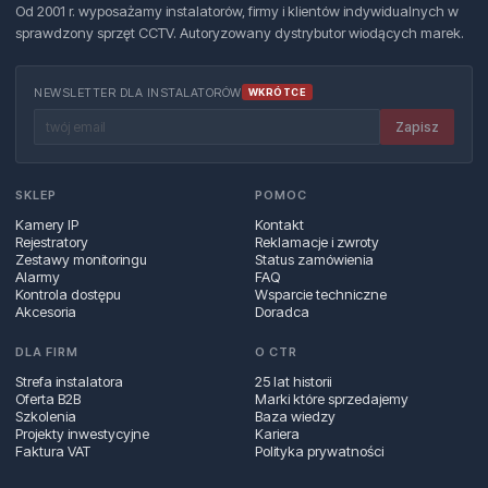
Od 2001 r. wyposażamy instalatorów, firmy i klientów indywidualnych w
sprawdzony sprzęt CCTV. Autoryzowany dystrybutor wiodących marek.
NEWSLETTER DLA INSTALATORÓW
WKRÓTCE
Zapisz
SKLEP
POMOC
Kamery IP
Kontakt
Rejestratory
Reklamacje i zwroty
Zestawy monitoringu
Status zamówienia
Alarmy
FAQ
Kontrola dostępu
Wsparcie techniczne
Akcesoria
Doradca
DLA FIRM
O CTR
Strefa instalatora
25 lat historii
Oferta B2B
Marki które sprzedajemy
Szkolenia
Baza wiedzy
Projekty inwestycyjne
Kariera
Faktura VAT
Polityka prywatności