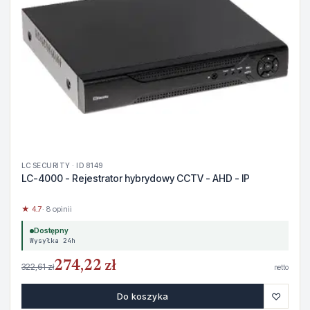
LC SECURITY · ID 8149
LC-4000 - Rejestrator hybrydowy CCTV - AHD - IP
★ 4.7
· 8 opinii
Dostępny
Wysyłka 24h
274,22 zł
322,61 zł
netto
♡
Do koszyka