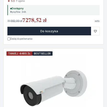
★ 5.0
· 7 opinii
Dostępny
Wysyłka 24h
7278,52 zł
11 932,00 zł
netto
♡
Do koszyka
Dodaj do porównania
TANIEJ -6485 ZŁ
BESTSELLER