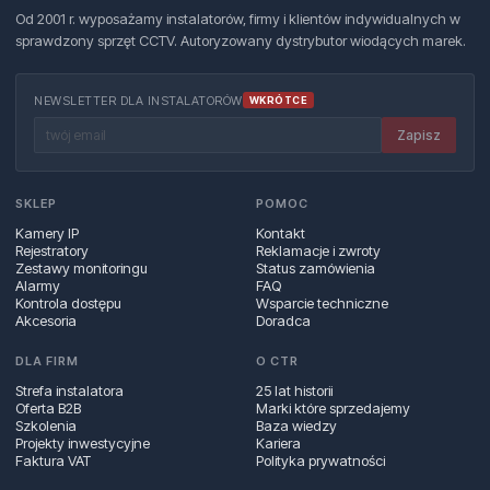
Od 2001 r. wyposażamy instalatorów, firmy i klientów indywidualnych w
sprawdzony sprzęt CCTV. Autoryzowany dystrybutor wiodących marek.
NEWSLETTER DLA INSTALATORÓW
WKRÓTCE
Zapisz
SKLEP
POMOC
Kamery IP
Kontakt
Rejestratory
Reklamacje i zwroty
Zestawy monitoringu
Status zamówienia
Alarmy
FAQ
Kontrola dostępu
Wsparcie techniczne
Akcesoria
Doradca
DLA FIRM
O CTR
Strefa instalatora
25 lat historii
Oferta B2B
Marki które sprzedajemy
Szkolenia
Baza wiedzy
Projekty inwestycyjne
Kariera
Faktura VAT
Polityka prywatności