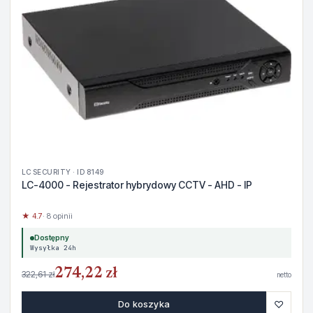
LC SECURITY · ID 8149
LC-4000 - Rejestrator hybrydowy CCTV - AHD - IP
★ 4.7
· 8 opinii
Dostępny
Wysyłka 24h
274,22 zł
322,61 zł
netto
♡
Do koszyka