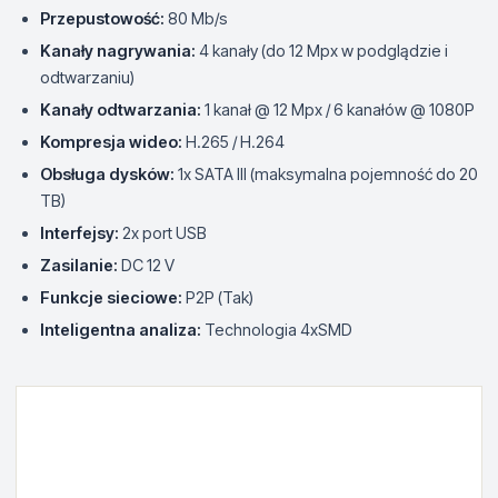
Przepustowość:
80 Mb/s
Kanały nagrywania:
4 kanały (do 12 Mpx w podglądzie i
odtwarzaniu)
Kanały odtwarzania:
1 kanał @ 12 Mpx / 6 kanałów @ 1080P
Kompresja wideo:
H.265 / H.264
Obsługa dysków:
1x SATA III (maksymalna pojemność do 20
TB)
Interfejsy:
2x port USB
Zasilanie:
DC 12 V
Funkcje sieciowe:
P2P (Tak)
Inteligentna analiza:
Technologia 4xSMD