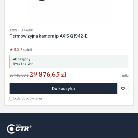
AXIS · ID 44991
Termowizyjna kamera ip AXIS Q1942-E
★ 5.0
· 7 opinii
Dostępny
Wysyłka 24h
29 876,65 zł
35 149,00 zł
netto
♡
Do koszyka
Dodaj do porównania