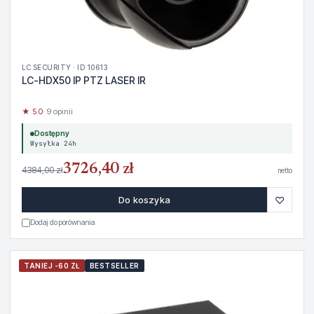
LC SECURITY · ID 10613
LC-HDX50 IP PTZ LASER IR
★ 5.0
· 9 opinii
Dostępny
Wysyłka 24h
3726,40 zł
4384,00 zł
netto
♡
Do koszyka
Dodaj do porównania
TANIEJ -60 ZŁ
BESTSELLER