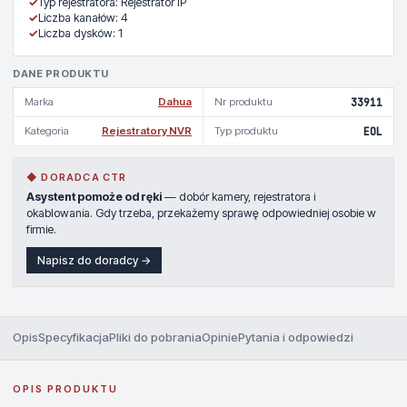
✓
Typ rejestratora: Rejestrator IP
✓
Liczba kanałów: 4
✓
Liczba dysków: 1
DANE PRODUKTU
Marka
Dahua
Nr produktu
33911
Kategoria
Rejestratory NVR
Typ produktu
EOL
◆ DORADCA CTR
Asystent pomoże od ręki
— dobór kamery, rejestratora i
okablowania. Gdy trzeba, przekażemy sprawę odpowiedniej osobie w
firmie.
Napisz do doradcy →
Opis
Specyfikacja
Pliki do pobrania
Opinie
Pytania i odpowiedzi
OPIS PRODUKTU