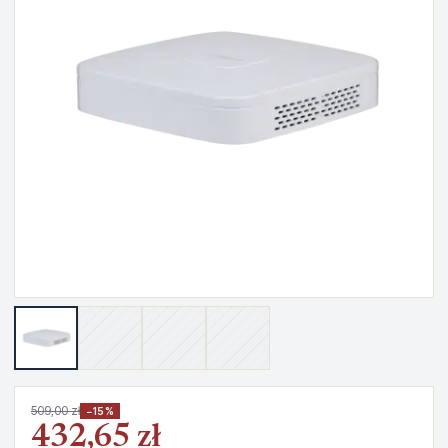
509,00 zł
−15%
432,65 zł