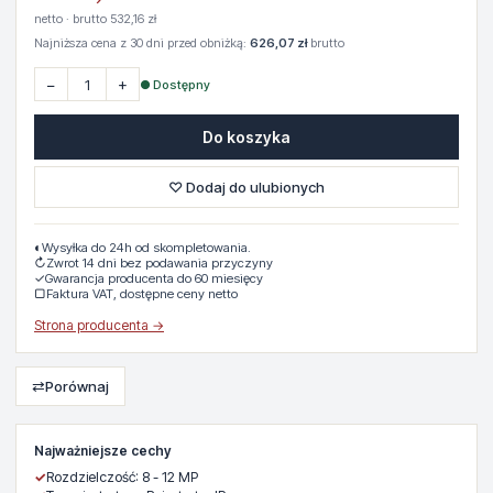
netto · brutto 532,16 zł
Najniższa cena z 30 dni przed obniżką:
626,07 zł
brutto
−
+
● Dostępny
Do koszyka
♡ Dodaj do ulubionych
◐
Wysyłka do 24h od skompletowania.
↻
Zwrot 14 dni bez podawania przyczyny
✓
Gwarancja producenta do 60 miesięcy
▢
Faktura VAT, dostępne ceny netto
Strona producenta →
⇄
Porównaj
Najważniejsze cechy
✓
Rozdzielczość: 8 - 12 MP