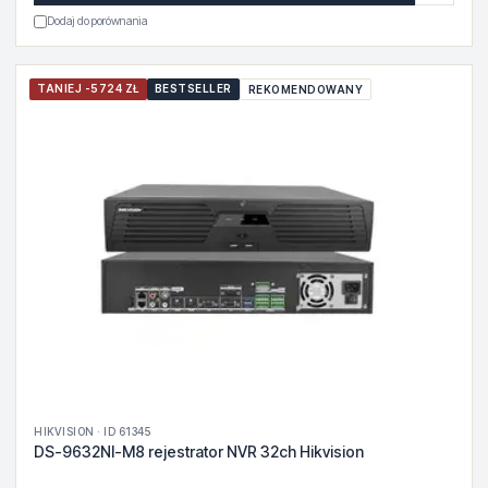
Dodaj do porównania
TANIEJ -5724 ZŁ
BESTSELLER
REKOMENDOWANY
HIKVISION · ID 61345
DS-9632NI-M8 rejestrator NVR 32ch Hikvision