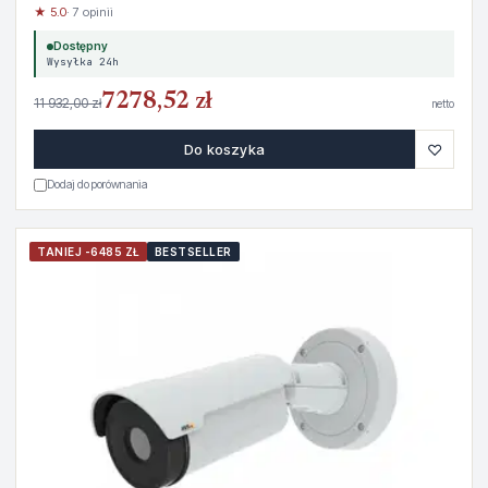
★ 5.0
· 7 opinii
Dostępny
Wysyłka 24h
7278,52 zł
11 932,00 zł
netto
♡
Do koszyka
Dodaj do porównania
TANIEJ -6485 ZŁ
BESTSELLER