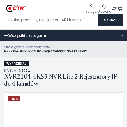
Zaloguj
Ulubione
Szukaj
Wszystkie kategorie
▾
Strona główna
›
Rejestratory NVR
›
NVR2104-4KS3 NVR Lite 2 Rejestratory IP do 4 kanałów
WYPRZEDAŻ
DAHUA ·
33911
NVR2104-4KS3 NVR Lite 2 Rejestratory IP
do 4 kanałów
−
15
%