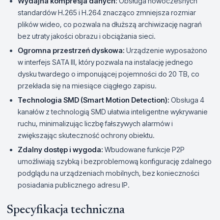
Wydajna kompresja danych:
Obsługa nowoczesnych
standardów H.265 i H.264 znacząco zmniejsza rozmiar
plików wideo, co pozwala na dłuższą archiwizację nagrań
bez utraty jakości obrazu i obciążania sieci.
Ogromna przestrzeń dyskowa:
Urządzenie wyposażono
w interfejs SATA III, który pozwala na instalację jednego
dysku twardego o imponującej pojemności do 20 TB, co
przekłada się na miesiące ciągłego zapisu.
Technologia SMD (Smart Motion Detection):
Obsługa 4
kanałów z technologią SMD ułatwia inteligentne wykrywanie
ruchu, minimalizując liczbę fałszywych alarmów i
zwiększając skuteczność ochrony obiektu.
Zdalny dostęp i wygoda:
Wbudowane funkcje P2P
umożliwiają szybką i bezproblemową konfigurację zdalnego
podglądu na urządzeniach mobilnych, bez konieczności
posiadania publicznego adresu IP.
Specyfikacja techniczna