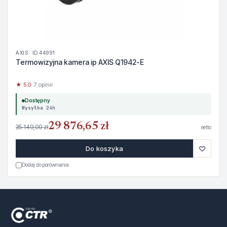
AXIS · ID 44991
Termowizyjna kamera ip AXIS Q1942-E
★ 5.0
· 7 opinii
Dostępny
Wysyłka 24h
29 876,65 zł
35 149,00 zł
netto
♡
Do koszyka
Dodaj do porównania