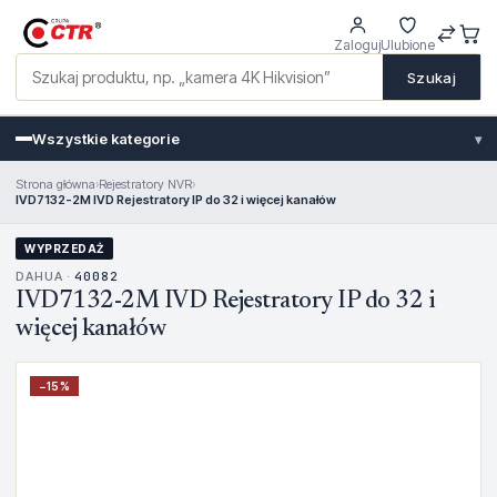
Zaloguj
Ulubione
Szukaj
Wszystkie kategorie
▾
Strona główna
›
Rejestratory NVR
›
IVD7132-2M IVD Rejestratory IP do 32 i więcej kanałów
WYPRZEDAŻ
DAHUA ·
40082
IVD7132-2M IVD Rejestratory IP do 32 i
więcej kanałów
−
15
%