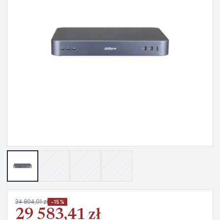
34 804,01 zł
−15%
29 583,41 zł