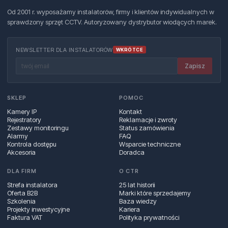
Od 2001 r. wyposażamy instalatorów, firmy i klientów indywidualnych w
sprawdzony sprzęt CCTV. Autoryzowany dystrybutor wiodących marek.
NEWSLETTER DLA INSTALATORÓW
WKRÓTCE
Zapisz
SKLEP
POMOC
Kamery IP
Kontakt
Rejestratory
Reklamacje i zwroty
Zestawy monitoringu
Status zamówienia
Alarmy
FAQ
Kontrola dostępu
Wsparcie techniczne
Akcesoria
Doradca
DLA FIRM
O CTR
Strefa instalatora
25 lat historii
Oferta B2B
Marki które sprzedajemy
Szkolenia
Baza wiedzy
Projekty inwestycyjne
Kariera
Faktura VAT
Polityka prywatności