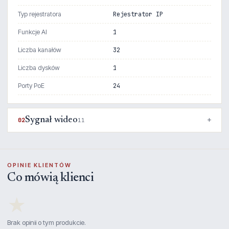
Typ rejestratora
Rejestrator IP
Funkcje AI
1
Liczba kanałów
32
Liczba dysków
1
Porty PoE
24
Sygnał wideo
02
11
OPINIE KLIENTÓW
Co mówią klienci
★
Brak opinii o tym produkcie.