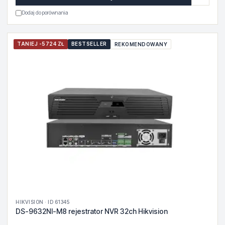
Dodaj do porównania
TANIEJ -5724 ZŁ
BESTSELLER
REKOMENDOWANY
HIKVISION · ID 61345
DS-9632NI-M8 rejestrator NVR 32ch Hikvision