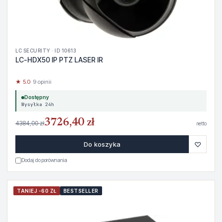
LC SECURITY · ID 10613
LC-HDX50 IP PTZ LASER IR
★ 5.0
· 9 opinii
Dostępny
Wysyłka 24h
3726,40 zł
4384,00 zł
netto
♡
Do koszyka
Dodaj do porównania
TANIEJ -60 ZŁ
BESTSELLER