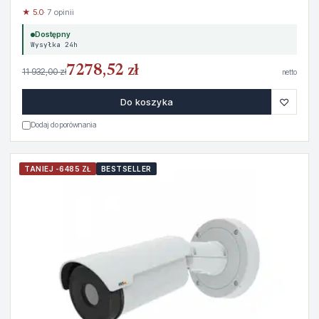
★ 5.0
· 7 opinii
Dostępny
Wysyłka 24h
7278,52 zł
11 932,00 zł
netto
♡
Do koszyka
Dodaj do porównania
TANIEJ -6485 ZŁ
BESTSELLER