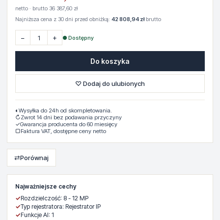
netto · brutto 36 387,60 zł
Najniższa cena z 30 dni przed obniżką:
42 808,94 zł
brutto
−
+
● Dostępny
Do koszyka
♡ Dodaj do ulubionych
◐
Wysyłka do 24h od skompletowania.
↻
Zwrot 14 dni bez podawania przyczyny
✓
Gwarancja producenta do 60 miesięcy
▢
Faktura VAT, dostępne ceny netto
⇄
Porównaj
Najważniejsze cechy
✓
Rozdzielczość: 8 - 12 MP
✓
Typ rejestratora: Rejestrator IP
✓
Funkcje AI: 1