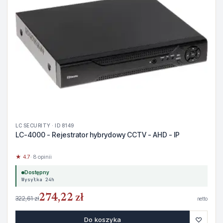
LC SECURITY · ID 8149
LC-4000 - Rejestrator hybrydowy CCTV - AHD - IP
★ 4.7
· 8 opinii
Dostępny
Wysyłka 24h
274,22 zł
322,61 zł
netto
♡
Do koszyka