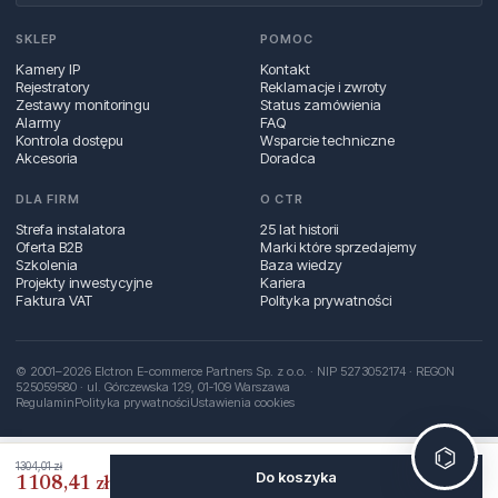
SKLEP
POMOC
Kamery IP
Kontakt
Rejestratory
Reklamacje i zwroty
Zestawy monitoringu
Status zamówienia
Alarmy
FAQ
Kontrola dostępu
Wsparcie techniczne
Akcesoria
Doradca
DLA FIRM
O CTR
Strefa instalatora
25 lat historii
Oferta B2B
Marki które sprzedajemy
Szkolenia
Baza wiedzy
Projekty inwestycyjne
Kariera
Faktura VAT
Polityka prywatności
© 2001–2026 Elctron E-commerce Partners Sp. z o.o. · NIP 5273052174 · REGON
525059580 · ul. Górczewska 129, 01‑109 Warszawa
Regulamin
Polityka prywatności
Ustawienia cookies
⌬
1304,01 zł
Do koszyka
1108,41 zł