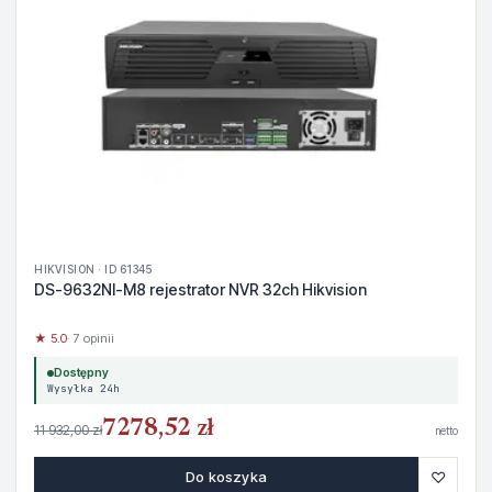
HIKVISION · ID 61345
DS-9632NI-M8 rejestrator NVR 32ch Hikvision
★ 5.0
· 7 opinii
Dostępny
Wysyłka 24h
7278,52 zł
11 932,00 zł
netto
♡
Do koszyka