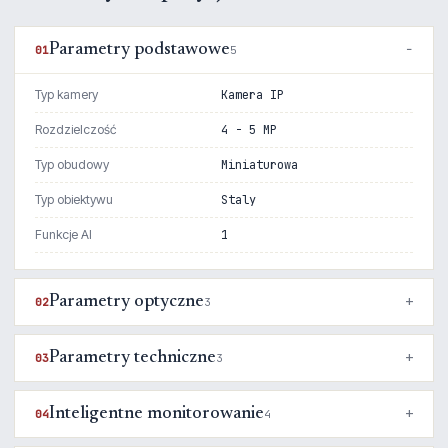
Parametry podstawowe
01
5
Typ kamery
Kamera IP
Rozdzielczość
4 - 5 MP
Typ obudowy
Miniaturowa
Typ obiektywu
Staly
Funkcje AI
1
Parametry optyczne
02
3
Parametry techniczne
03
3
Inteligentne monitorowanie
04
4