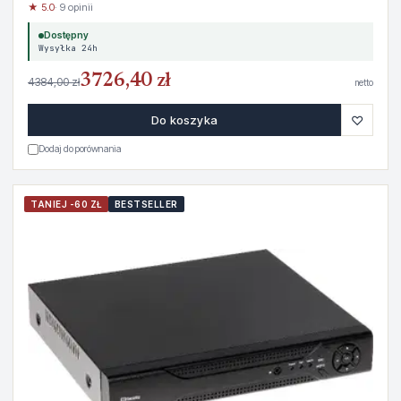
★ 5.0
· 9 opinii
Dostępny
Wysyłka 24h
3726,40 zł
4384,00 zł
netto
♡
Do koszyka
Dodaj do porównania
TANIEJ -60 ZŁ
BESTSELLER