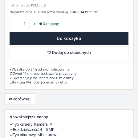
netto · brutto 1363,35 zł
Najniższa cena z 30 dni przed obniżką:
1603,94 zł
brutto
−
+
● Dostępny
Do koszyka
♡ Dodaj do ulubionych
◐
Wysyłka do 24h od skompletowania.
↻
Zwrot 14 dni bez podawania przyczyny
✓
Gwarancja producenta do 60 miesięcy
▢
Faktura VAT, dostępne ceny netto
⇄
Porównaj
Najważniejsze cechy
✓
Typ kamery: Kamera IP
✓
Rozdzielczość: 4 - 5 MP
✓
Typ obudowy: Miniaturowa