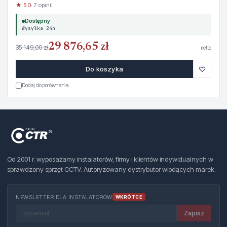
★ 5.0
· 7 opinii
Dostępny
Wysyłka 24h
29 876,65 zł
35 149,00 zł
netto
♡
Do koszyka
Dodaj do porównania
Od 2001 r. wyposażamy instalatorów, firmy i klientów indywidualnych w
sprawdzony sprzęt CCTV. Autoryzowany dystrybutor wiodących marek.
NEWSLETTER DLA INSTALATORÓW
WKRÓTCE
Zapisz