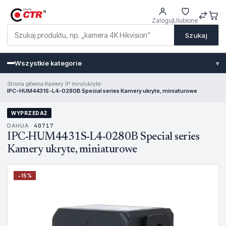
Zaloguj
Ulubione
Szukaj
Wszystkie kategorie
▾
Strona główna
›
Kamery IP mini/ukryte
›
IPC-HUM4431S-L4-0280B Special series Kamery ukryte, miniaturowe
WYPRZEDAŻ
DAHUA ·
40717
IPC-HUM4431S-L4-0280B Special series
Kamery ukryte, miniaturowe
−
15
%