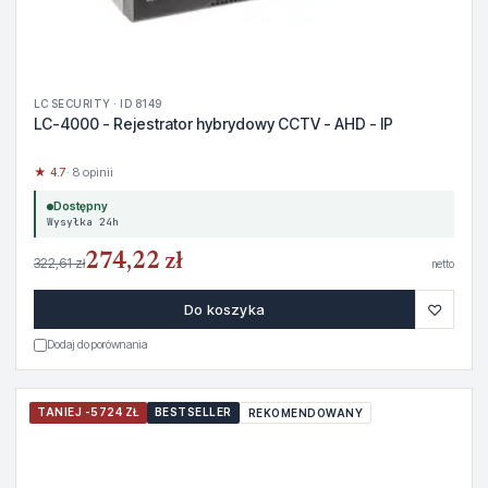
LC SECURITY · ID 8149
LC-4000 - Rejestrator hybrydowy CCTV - AHD - IP
★ 4.7
· 8 opinii
Dostępny
Wysyłka 24h
274,22 zł
322,61 zł
netto
♡
Do koszyka
Dodaj do porównania
TANIEJ -5724 ZŁ
BESTSELLER
REKOMENDOWANY