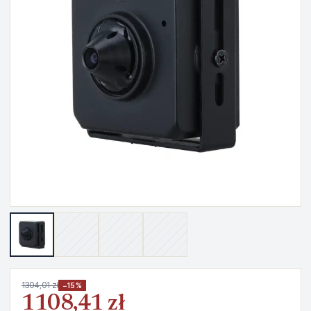
1304,01 zł
−15%
1108,41 zł