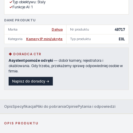
✓
Typ obiektywu: Staly
✓
Funkcje AI: 1
DANE PRODUKTU
Marka
Dahua
Nr produktu
40717
Kategoria
Kamery IP mini/ukryte
Typ produktu
EOL
◆ DORADCA CTR
Asystent pomoże od ręki
— dobór kamery, rejestratora i
okablowania. Gdy trzeba, przekażemy sprawę odpowiedniej osobie w
firmie.
Napisz do doradcy →
Opis
Specyfikacja
Pliki do pobrania
Opinie
Pytania i odpowiedzi
OPIS PRODUKTU