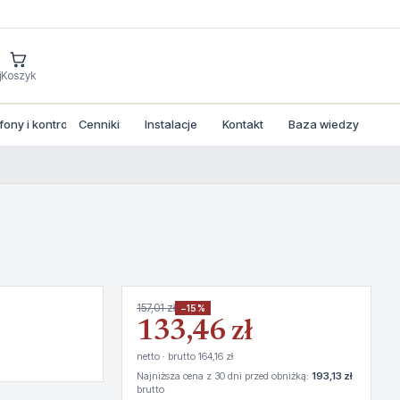
j
Koszyk
ny i kontrola dostepu
Cenniki
Instalacje
Kontakt
Baza wiedzy
157,01 zł
−15%
133,46 zł
netto · brutto 164,16 zł
Najniższa cena z 30 dni przed obniżką:
193,13 zł
brutto