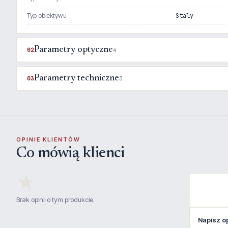
Typ obiektywu
Staly
Parametry optyczne
02
4
Parametry techniczne
03
3
OPINIE KLIENTÓW
Co mówią klienci
★
Brak opinii o tym produkcie.
Napisz op