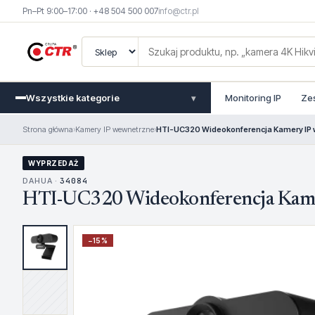
Pn–Pt 9:00–17:00 · +48 504 500 007
info@ctr.pl
Wszystkie kategorie
Monitoring IP
Ze
▾
Strona główna
›
Kamery IP wewnetrzne
›
HTI-UC320 Wideokonferencja Kamery IP
WYPRZEDAŻ
DAHUA ·
34084
HTI-UC320 Wideokonferencja Kame
−
15
%