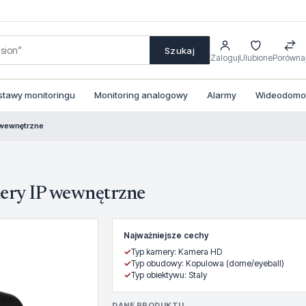
Szukaj
Zaloguj
Ulubione
Porówna
stawy monitoringu
Monitoring analogowy
Alarmy
Wideodomofo
 wewnętrzne
ry IP wewnętrzne
Najważniejsze cechy
✓
Typ kamery: Kamera HD
✓
Typ obudowy: Kopulowa (dome/eyeball)
✓
Typ obiektywu: Staly
DANE PRODUKTU