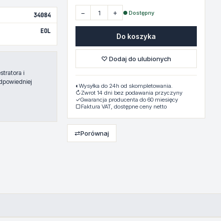
−
+
● Dostępny
34084
EOL
Do koszyka
♡ Dodaj do ulubionych
tratora i
dpowiedniej
◐
Wysyłka do 24h od skompletowania.
↻
Zwrot 14 dni bez podawania przyczyny
✓
Gwarancja producenta do 60 miesięcy
▢
Faktura VAT, dostępne ceny netto
⇄
Porównaj