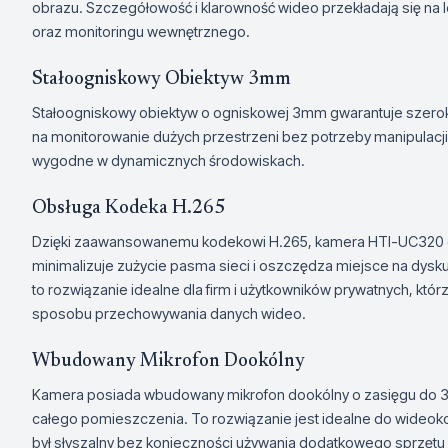
obrazu. Szczegółowość i klarowność wideo przekładają się na
oraz monitoringu wewnętrznego.
Stałoogniskowy Obiektyw 3mm
Stałoogniskowy obiektyw o ogniskowej 3mm gwarantuje szerok
na monitorowanie dużych przestrzeni bez potrzeby manipulacji
wygodne w dynamicznych środowiskach.
Obsługa Kodeka H.265
Dzięki zaawansowanemu kodekowi H.265, kamera HTI-UC320 o
minimalizuje zużycie pasma sieci i oszczędza miejsce na dysku
to rozwiązanie idealne dla firm i użytkowników prywatnych, kt
sposobu przechowywania danych wideo.
Wbudowany Mikrofon Dookólny
Kamera posiada wbudowany mikrofon dookólny o zasięgu do 3 
całego pomieszczenia. To rozwiązanie jest idealne do wideokon
był słyszalny bez konieczności używania dodatkowego sprzętu 