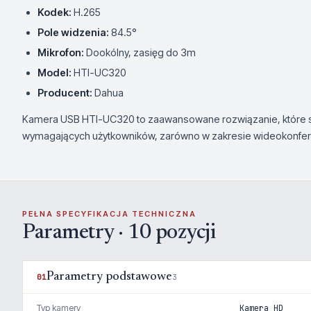
Kodek:
H.265
Pole widzenia:
84.5°
Mikrofon:
Dookólny, zasięg do 3m
Model:
HTI-UC320
Producent:
Dahua
Kamera USB HTI-UC320 to zaawansowane rozwiązanie, które sp
wymagających użytkowników, zarówno w zakresie wideokonferen
PEŁNA SPECYFIKACJA TECHNICZNA
Parametry · 10 pozycji
Parametry podstawowe
01
3
Typ kamery
Kamera HD