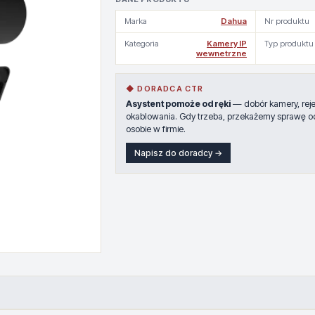
Marka
Dahua
Nr produktu
Kategoria
Kamery IP
Typ produktu
wewnetrzne
◆ DORADCA CTR
Asystent pomoże od ręki
— dobór kamery, rejes
okablowania. Gdy trzeba, przekażemy sprawę o
osobie w firmie.
Napisz do doradcy →