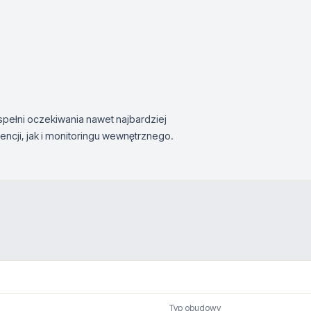
ełni oczekiwania nawet najbardziej
cji, jak i monitoringu wewnętrznego.
Typ obudowy