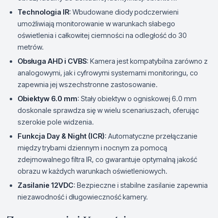
Technologia IR
: Wbudowane diody podczerwieni
umożliwiają monitorowanie w warunkach słabego
oświetlenia i całkowitej ciemności na odległość do 30
metrów.
Obsługa AHD i CVBS
: Kamera jest kompatybilna zarówno z
analogowymi, jak i cyfrowymi systemami monitoringu, co
zapewnia jej wszechstronne zastosowanie.
Obiektyw 6.0 mm
: Stały obiektyw o ogniskowej 6.0 mm
doskonale sprawdza się w wielu scenariuszach, oferując
szerokie pole widzenia.
Funkcja Day & Night (ICR)
: Automatyczne przełączanie
między trybami dziennym i nocnym za pomocą
zdejmowalnego filtra IR, co gwarantuje optymalną jakość
obrazu w każdych warunkach oświetleniowych.
Zasilanie 12VDC
: Bezpieczne i stabilne zasilanie zapewnia
niezawodność i długowieczność kamery.