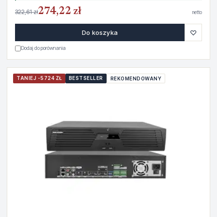
274,22 zł
322,61 zł
netto
♡
Do koszyka
Dodaj do porównania
TANIEJ -5724 ZŁ
BESTSELLER
REKOMENDOWANY