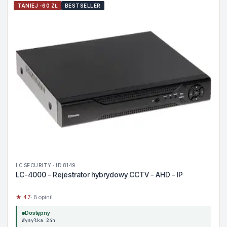
TANIEJ -60 ZŁ
BESTSELLER
LC SECURITY · ID 8149
LC-4000 - Rejestrator hybrydowy CCTV - AHD - IP
★ 4.7
· 8 opinii
Dostępny
Wysyłka 24h