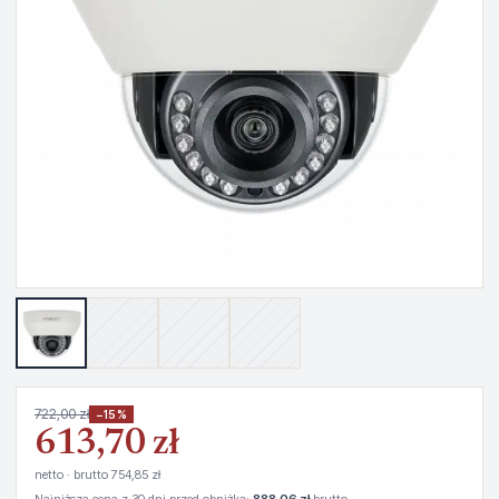
722,00 zł
−15%
613,70 zł
netto · brutto 754,85 zł