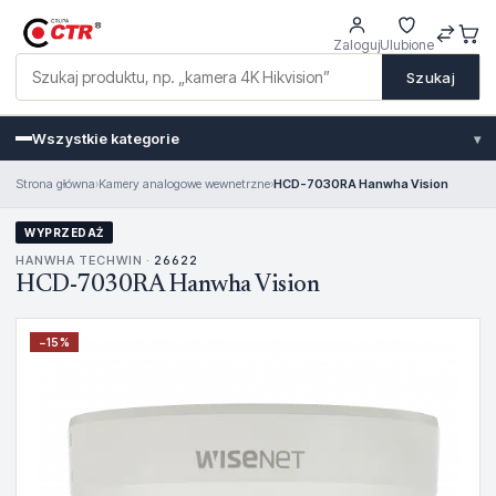
Zaloguj
Ulubione
Szukaj
Wszystkie kategorie
▾
Strona główna
›
Kamery analogowe wewnetrzne
›
HCD-7030RA Hanwha Vision
WYPRZEDAŻ
HANWHA TECHWIN ·
26622
HCD-7030RA Hanwha Vision
−
15
%