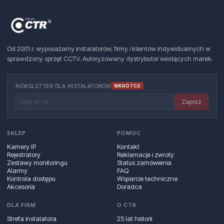
Od 2001 r. wyposażamy instalatorów, firmy i klientów indywidualnych w
sprawdzony sprzęt CCTV. Autoryzowany dystrybutor wiodących marek.
NEWSLETTER DLA INSTALATORÓW
WKRÓTCE
Zapisz
SKLEP
POMOC
Kamery IP
Kontakt
Rejestratory
Reklamacje i zwroty
Zestawy monitoringu
Status zamówienia
Alarmy
FAQ
Kontrola dostępu
Wsparcie techniczne
Akcesoria
Doradca
DLA FIRM
O CTR
Strefa instalatora
25 lat historii