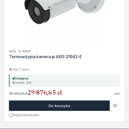
AXIS · ID 44991
Termowizyjna kamera ip AXIS Q1942-E
★ 5.0
· 7 opinii
Dostępny
Wysyłka 24h
29 876,65 zł
35 149,00 zł
netto
♡
Do koszyka
Dodaj do porównania