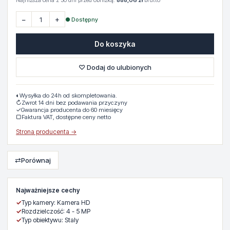
Najniższa cena z 30 dni przed obniżką:
888,06 zł
brutto
−
+
● Dostępny
Do koszyka
♡ Dodaj do ulubionych
◐
Wysyłka do 24h od skompletowania.
↻
Zwrot 14 dni bez podawania przyczyny
✓
Gwarancja producenta do 60 miesięcy
▢
Faktura VAT, dostępne ceny netto
Strona producenta →
⇄
Porównaj
Najważniejsze cechy
✓
Typ kamery: Kamera HD
✓
Rozdzielczość: 4 - 5 MP
✓
Typ obiektywu: Staly