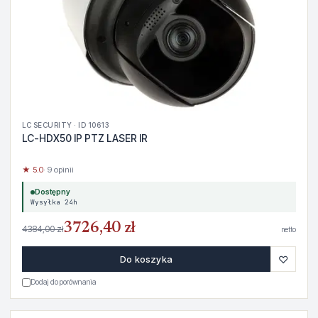
LC SECURITY · ID 10613
LC-HDX50 IP PTZ LASER IR
★ 5.0
· 9 opinii
Dostępny
Wysyłka 24h
3726,40 zł
4384,00 zł
netto
♡
Do koszyka
Dodaj do porównania