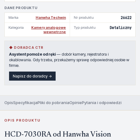
DANE PRODUKTU
Marka
Hanwha Techwin
Nr produktu
26622
Kategoria
Kamery analogowe
Typ produktu
Detaliczny
wewnetrzne
◆ DORADCA CTR
Asystent pomoże od ręki
— dobór kamery, rejestratora i
okablowania. Gdy trzeba, przekażemy sprawę odpowiedniej osobie w
firmie.
Napisz do doradcy →
Opis
Specyfikacja
Pliki do pobrania
Opinie
Pytania i odpowiedzi
OPIS PRODUKTU
HCD-7030RA od Hanwha Vision