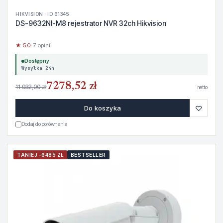
HIKVISION · ID 61345
DS-9632NI-M8 rejestrator NVR 32ch Hikvision
★ 5.0
· 7 opinii
Dostępny
Wysyłka 24h
7278,52 zł
11 932,00 zł
netto
♡
Do koszyka
Dodaj do porównania
TANIEJ -6485 ZŁ
BESTSELLER