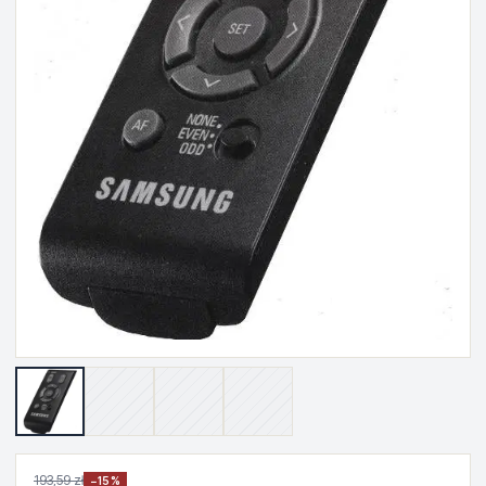
193,59 zł
−15%