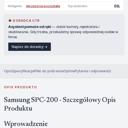
Kategoria
Akcesoria pozostałe
Typ produktu
EOL
◆ DORADCA CTR
Asystent pomoże od ręki
— dobór kamery, rejestratora i
okablowania. Gdy trzeba, przekażemy sprawę odpowiedniej osobie w
firmie.
Napisz do doradcy →
Opis
Specyfikacja
Pliki do pobrania
Opinie
Pytania i odpowiedzi
OPIS PRODUKTU
Samsung SPC-200 - Szczegółowy Opis
Produktu
Wprowadzenie