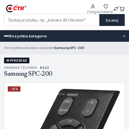
Zaloguj
Ulubione
Szukaj
Wszystkie kategorie
▾
Strona główna
›
Akcesoria pozostałe
›
Samsung SPC-200
WYPRZEDAŻ
HANWHA TECHWIN ·
8322
Samsung SPC-200
−
15
%