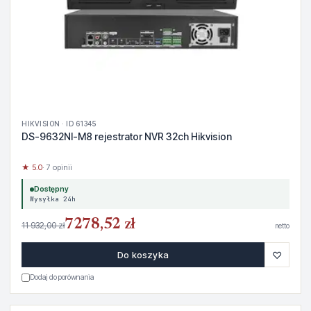
HIKVISION · ID 61345
DS-9632NI-M8 rejestrator NVR 32ch Hikvision
★ 5.0
· 7 opinii
Dostępny
Wysyłka 24h
7278,52 zł
11 932,00 zł
netto
♡
Do koszyka
Dodaj do porównania