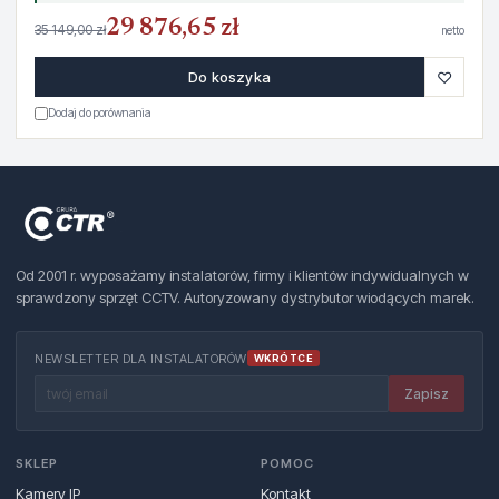
29 876,65 zł
35 149,00 zł
netto
♡
Do koszyka
Dodaj do porównania
Od 2001 r. wyposażamy instalatorów, firmy i klientów indywidualnych w
sprawdzony sprzęt CCTV. Autoryzowany dystrybutor wiodących marek.
NEWSLETTER DLA INSTALATORÓW
WKRÓTCE
Zapisz
SKLEP
POMOC
Kamery IP
Kontakt