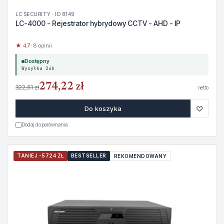
LC SECURITY · ID 8149
LC-4000 - Rejestrator hybrydowy CCTV - AHD - IP
★ 4.7
· 8 opinii
Dostępny
Wysyłka 24h
274,22 zł
322,61 zł
netto
♡
Do koszyka
Dodaj do porównania
TANIEJ -5724 ZŁ
BESTSELLER
REKOMENDOWANY