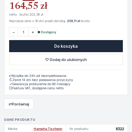
164,55 zł
netto · brutto 202,39 zł
Najniższa cena z 30 dni przed obniżką:
238,11 zł
brutto
−
+
● Dostępny
Do koszyka
♡ Dodaj do ulubionych
◐
Wysyłka do 24h od skompletowania.
↻
Zwrot 14 dni bez podawania przyczyny
✓
Gwarancja producenta do 60 miesięcy
▢
Faktura VAT, dostępne ceny netto
⇄
Porównaj
DANE PRODUKTU
Marka
Hanwha Techwin
Nr produktu
8322