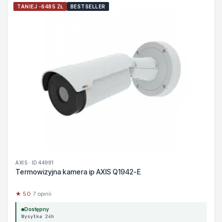
TANIEJ -6485 ZŁ
BESTSELLER
AXIS · ID 44991
Termowizyjna kamera ip AXIS Q1942-E
★ 5.0
· 7 opinii
Dostępny
Wysyłka 24h