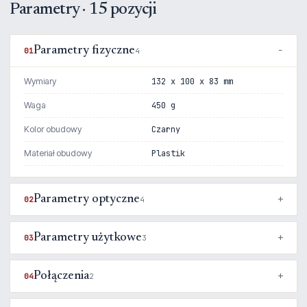
Parametry · 15 pozycji
Parametry fizyczne
01
4
Wymiary
132 x 100 x 83 mm
Waga
450 g
Kolor obudowy
Czarny
Materiał obudowy
Plastik
Parametry optyczne
02
4
Parametry użytkowe
03
3
Połączenia
04
2