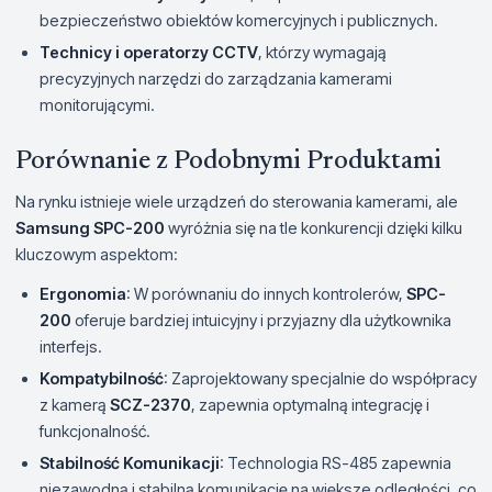
bezpieczeństwo obiektów komercyjnych i publicznych.
Technicy i operatorzy CCTV
, którzy wymagają
precyzyjnych narzędzi do zarządzania kamerami
monitorującymi.
Porównanie z Podobnymi Produktami
Na rynku istnieje wiele urządzeń do sterowania kamerami, ale
Samsung SPC-200
wyróżnia się na tle konkurencji dzięki kilku
kluczowym aspektom:
Ergonomia
: W porównaniu do innych kontrolerów,
SPC-
200
oferuje bardziej intuicyjny i przyjazny dla użytkownika
interfejs.
Kompatybilność
: Zaprojektowany specjalnie do współpracy
z kamerą
SCZ-2370
, zapewnia optymalną integrację i
funkcjonalność.
Stabilność Komunikacji
: Technologia RS-485 zapewnia
niezawodną i stabilną komunikację na większe odległości, co