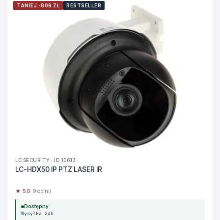
TANIEJ -809 ZŁ
BESTSELLER
LC SECURITY · ID 10613
LC-HDX50 IP PTZ LASER IR
★ 5.0
· 9 opinii
Dostępny
Wysyłka 24h