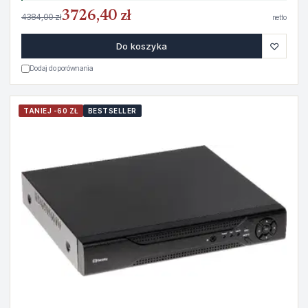
3726,40 zł
4384,00 zł
netto
♡
Do koszyka
Dodaj do porównania
TANIEJ -60 ZŁ
BESTSELLER