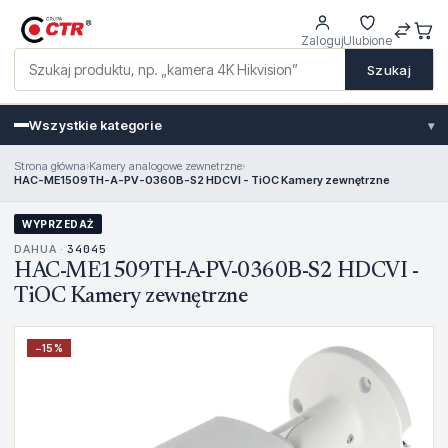
Zaloguj
Ulubione
Szukaj
Wszystkie kategorie
▾
Strona główna
›
Kamery analogowe zewnetrzne
›
HAC-ME1509TH-A-PV-0360B-S2 HDCVI - TiOC Kamery zewnętrzne
WYPRZEDAŻ
DAHUA ·
34045
HAC-ME1509TH-A-PV-0360B-S2 HDCVI -
TiOC Kamery zewnętrzne
−
15
%