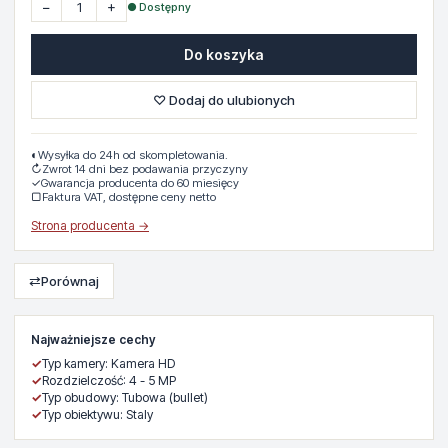
−
+
● Dostępny
Do koszyka
♡ Dodaj do ulubionych
◐
Wysyłka do 24h od skompletowania.
↻
Zwrot 14 dni bez podawania przyczyny
✓
Gwarancja producenta do 60 miesięcy
▢
Faktura VAT, dostępne ceny netto
Strona producenta →
⇄
Porównaj
Najważniejsze cechy
✓
Typ kamery: Kamera HD
✓
Rozdzielczość: 4 - 5 MP
✓
Typ obudowy: Tubowa (bullet)
✓
Typ obiektywu: Staly