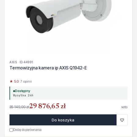
AXIS · ID 44991
Termowizyjna kamera ip AXIS Q1942-E
★ 5.0
· 7 opinii
Dostępny
Wysyłka 24h
29 876,65 zł
35 149,00 zł
netto
♡
Do koszyka
Dodaj do porównania