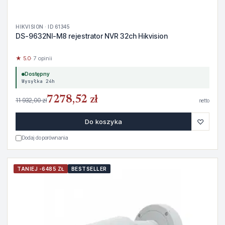
HIKVISION · ID 61345
DS-9632NI-M8 rejestrator NVR 32ch Hikvision
★ 5.0
· 7 opinii
Dostępny
Wysyłka 24h
7278,52 zł
11 932,00 zł
netto
♡
Do koszyka
Dodaj do porównania
TANIEJ -6485 ZŁ
BESTSELLER