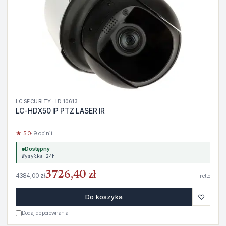
LC SECURITY · ID 10613
LC-HDX50 IP PTZ LASER IR
★ 5.0
· 9 opinii
Dostępny
Wysyłka 24h
3726,40 zł
4384,00 zł
netto
♡
Do koszyka
Dodaj do porównania