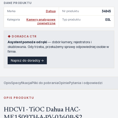
DANE PRODUKTU
Marka
Dahua
Nr produktu
34045
Kategoria
Kamery analogowe
Typ produktu
EOL
zewnetrzne
◆ DORADCA CTR
Asystent pomoże od ręki
— dobór kamery, rejestratora i
okablowania. Gdy trzeba, przekażemy sprawę odpowiedniej osobie w
firmie.
Napisz do doradcy →
Opis
Specyfikacja
Pliki do pobrania
Opinie
Pytania i odpowiedzi
OPIS PRODUKTU
HDCVI - TiOC Dahua HAC-
ME1509TH-A-PV-0360B-S2