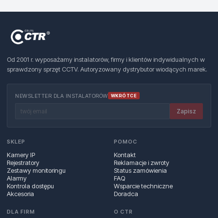
Od 2001 r. wyposażamy instalatorów, firmy i klientów indywidualnych w
sprawdzony sprzęt CCTV. Autoryzowany dystrybutor wiodących marek.
NEWSLETTER DLA INSTALATORÓW
WKRÓTCE
Zapisz
SKLEP
POMOC
Kamery IP
Kontakt
Rejestratory
Reklamacje i zwroty
Zestawy monitoringu
Status zamówienia
Alarmy
FAQ
Kontrola dostępu
Wsparcie techniczne
Akcesoria
Doradca
DLA FIRM
O CTR