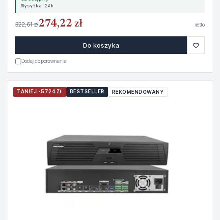
Wysyłka 24h
274,22 zł
322,61 zł
netto
♡
Do koszyka
Dodaj do porównania
TANIEJ -5724 ZŁ
BESTSELLER
REKOMENDOWANY