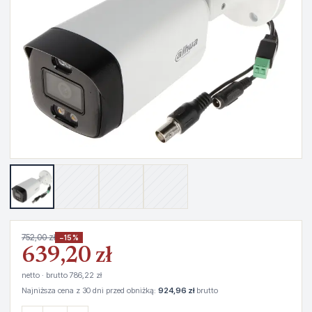
752,00 zł
−15%
639,20 zł
netto · brutto 786,22 zł
Najniższa cena z 30 dni przed obniżką:
924,96 zł
brutto