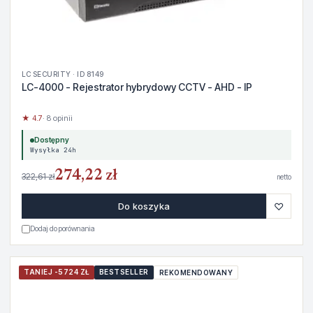
LC SECURITY · ID 8149
LC-4000 - Rejestrator hybrydowy CCTV - AHD - IP
★ 4.7
· 8 opinii
Dostępny
Wysyłka 24h
274,22 zł
322,61 zł
netto
♡
Do koszyka
Dodaj do porównania
TANIEJ -5724 ZŁ
BESTSELLER
REKOMENDOWANY