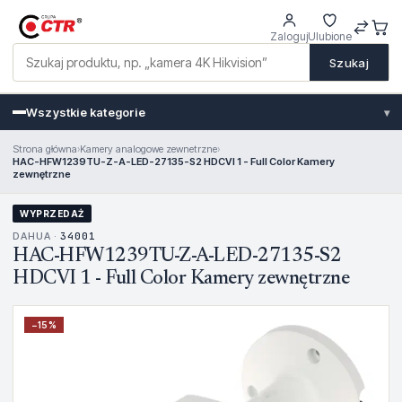
Zaloguj
Ulubione
Szukaj
Wszystkie kategorie
▾
Strona główna
›
Kamery analogowe zewnetrzne
›
HAC-HFW1239TU-Z-A-LED-27135-S2 HDCVI 1 - Full Color Kamery
zewnętrzne
WYPRZEDAŻ
DAHUA ·
34001
HAC-HFW1239TU-Z-A-LED-27135-S2
HDCVI 1 - Full Color Kamery zewnętrzne
−
15
%