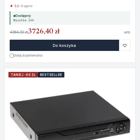
★ 5.0
· 9 opinii
Dostępny
Wysyłka 24h
3726,40 zł
4384,00 zł
netto
♡
Do koszyka
Dodaj do porównania
TANIEJ -60 ZŁ
BESTSELLER