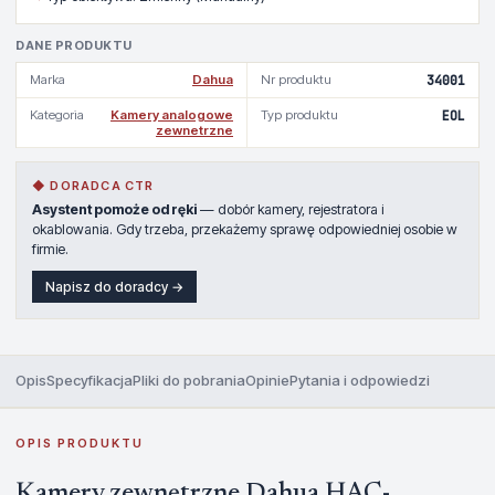
DANE PRODUKTU
Marka
Dahua
Nr produktu
34001
Kategoria
Kamery analogowe
Typ produktu
EOL
zewnetrzne
◆ DORADCA CTR
Asystent pomoże od ręki
— dobór kamery, rejestratora i
okablowania. Gdy trzeba, przekażemy sprawę odpowiedniej osobie w
firmie.
Napisz do doradcy →
Opis
Specyfikacja
Pliki do pobrania
Opinie
Pytania i odpowiedzi
OPIS PRODUKTU
Kamery zewnętrzne Dahua HAC-