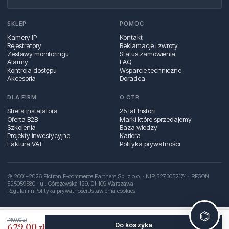
SKLEP
POMOC
Kamery IP
Kontakt
Rejestratory
Reklamacje i zwroty
Zestawy monitoringu
Status zamówienia
Alarmy
FAQ
Kontrola dostępu
Wsparcie techniczne
Akcesoria
Doradca
DLA FIRM
O CTR
Strefa instalatora
25 lat historii
Oferta B2B
Marki które sprzedajemy
Szkolenia
Baza wiedzy
Projekty inwestycyjne
Kariera
Faktura VAT
Polityka prywatności
© 2001–2026 Elctron E-commerce Partners Sp. z o.o. · NIP 5273052174 · REGON
525059580 · ul. Górczewska 129, 01‑109 Warszawa
Regulamin
Polityka prywatności
Ustawienia cookies
⌬
740,00 zł
Do koszyka
629,00 zł