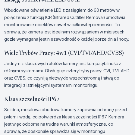
Zasięg podczerwieni LED 60 m
Wbudowane oświetlenie LED z zasięgiem do 60 metrów w
połączeniu z funkcją ICR (Infrared Cutfilter Removal) umożliwia
monitorowanie obiektów nawet w całkowitej ciemności. To
sprawia, że kamera jest idealnym rozwiązaniem w miejscach
gdzie wymagana jest niezawodność o każdej porze dnia i nocy.
Wiele Trybów Pracy: 4w1 (CVI/TVI/AHD/CVBS)
Jednym z kluczowych atutów kamery jest kompatybilność z
różnymi systemami. Obsługuje cztery tryby pracy: CVI, TVI, AHD
oraz CVBS, co czyni ją niezwykle wszechstronną i łatwą do
integracji z istniejącymi systemami monitoringu.
Klasa szczelności IP67
Solidna, metalowa obudowa kamery zapewnia ochronę przed
pyłem i wodą, co potwierdza klasa szczelności IP67. Kamera
jest więc odporna na trudne warunki atmosferyczne, co
sprawia, że doskonale sprawdza się w monitoringu