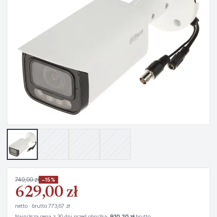
740,00 zł
−15%
629,00 zł
netto · brutto 773,67 zł
Najniższa cena z 30 dni przed obniżką:
910,20 zł
brutto