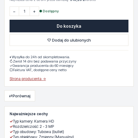
−
+
● Dostępny
Do koszyka
♡ Dodaj do ulubionych
◐
Wysyłka do 24h od skompletowania.
↻
Zwrot 14 dni bez podawania przyczyny
✓
Gwarancja producenta do 60 miesięcy
▢
Faktura VAT, dostępne ceny netto
Strona producenta →
⇄
Porównaj
Najważniejsze cechy
✓
Typ kamery: Kamera HD
✓
Rozdzielczość: 2 - 3 MP
✓
Typ obudowy: Tubowa (bullet)
✓
Typ obiektywu: Zmienny (Manualny)