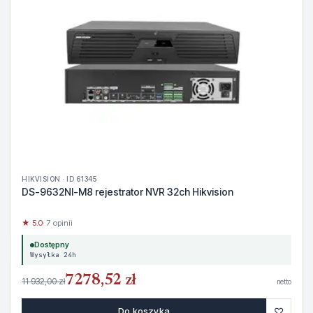
HIKVISION · ID 61345
DS-9632NI-M8 rejestrator NVR 32ch Hikvision
★ 5.0
· 7 opinii
Dostępny
Wysyłka 24h
7278,52 zł
11 932,00 zł
netto
♡
Do koszyka