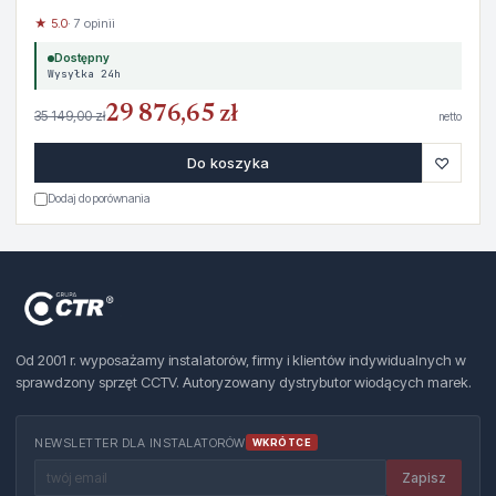
★ 5.0
· 7 opinii
Dostępny
Wysyłka 24h
29 876,65 zł
35 149,00 zł
netto
♡
Do koszyka
Dodaj do porównania
Od 2001 r. wyposażamy instalatorów, firmy i klientów indywidualnych w
sprawdzony sprzęt CCTV. Autoryzowany dystrybutor wiodących marek.
NEWSLETTER DLA INSTALATORÓW
WKRÓTCE
Zapisz