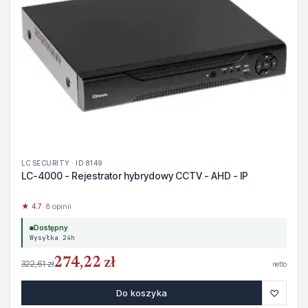
LC SECURITY · ID 8149
LC-4000 - Rejestrator hybrydowy CCTV - AHD - IP
★ 4.7
· 8 opinii
Dostępny
Wysyłka 24h
274,22 zł
322,61 zł
netto
♡
Do koszyka