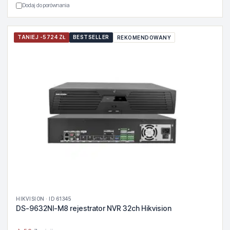
Dodaj do porównania
TANIEJ -5724 ZŁ
BESTSELLER
REKOMENDOWANY
HIKVISION · ID 61345
DS-9632NI-M8 rejestrator NVR 32ch Hikvision