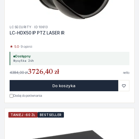
LC SECURITY · ID 10613
LC-HDX50 IP PTZ LASER IR
★ 5.0
· 9 opinii
Dostępny
Wysyłka 24h
3726,40 zł
4384,00 zł
netto
♡
Do koszyka
Dodaj do porównania
TANIEJ -60 ZŁ
BESTSELLER