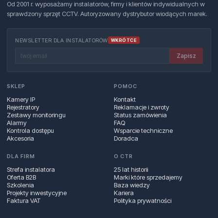
Od 2001 r. wyposażamy instalatorów, firmy i klientów indywidualnych w
sprawdzony sprzęt CCTV. Autoryzowany dystrybutor wiodących marek.
NEWSLETTER DLA INSTALATORÓW
WKRÓTCE
Zapisz
SKLEP
POMOC
Kamery IP
Kontakt
Rejestratory
Reklamacje i zwroty
Zestawy monitoringu
Status zamówienia
Alarmy
FAQ
Kontrola dostępu
Wsparcie techniczne
Akcesoria
Doradca
DLA FIRM
O CTR
Strefa instalatora
25 lat historii
Oferta B2B
Marki które sprzedajemy
Szkolenia
Baza wiedzy
Projekty inwestycyjne
Kariera
Faktura VAT
Polityka prywatności