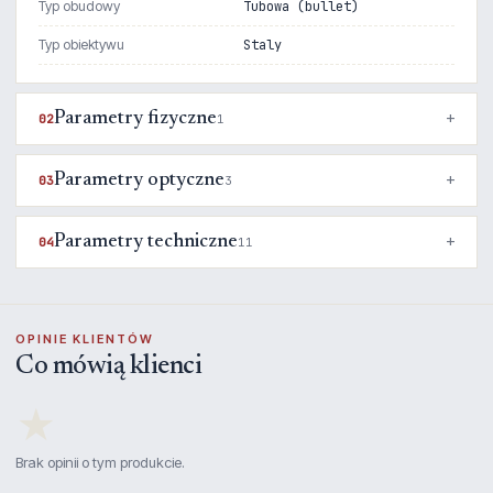
Typ obudowy
Tubowa (bullet)
Typ obiektywu
Staly
Parametry fizyczne
02
1
Parametry optyczne
03
3
Parametry techniczne
04
11
OPINIE KLIENTÓW
Co mówią klienci
★
Brak opinii o tym produkcie.