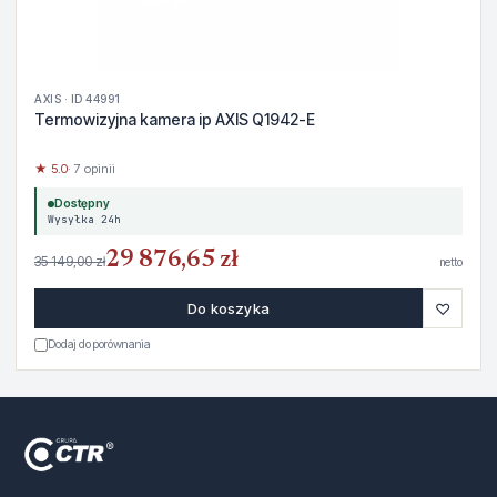
AXIS · ID 44991
Termowizyjna kamera ip AXIS Q1942-E
★ 5.0
· 7 opinii
Dostępny
Wysyłka 24h
29 876,65 zł
35 149,00 zł
netto
♡
Do koszyka
Dodaj do porównania