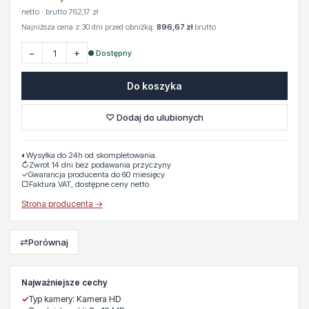
netto · brutto 762,17 zł
Najniższa cena z 30 dni przed obniżką:
896,67 zł
brutto
−
+
● Dostępny
Do koszyka
♡ Dodaj do ulubionych
◐
Wysyłka do 24h od skompletowania.
↻
Zwrot 14 dni bez podawania przyczyny
✓
Gwarancja producenta do 60 miesięcy
▢
Faktura VAT, dostępne ceny netto
Strona producenta →
⇄
Porównaj
Najważniejsze cechy
✓
Typ kamery: Kamera HD