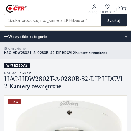
Zaloguj
Ulubione
Szukaj
Wszystkie kategorie
▾
Strona główna
›
HAC-HDW2802T-A-0280B-S2-DIP HDCVI 2 Kamery zewnętrzne
WYPRZEDAŻ
DAHUA ·
34032
HAC-HDW2802T-A-0280B-S2-DIP HDCVI
2 Kamery zewnętrzne
−
15
%