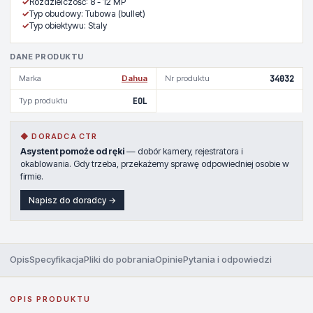
✓
Rozdzielczość: 8 - 12 MP
✓
Typ obudowy: Tubowa (bullet)
✓
Typ obiektywu: Staly
DANE PRODUKTU
Marka
Dahua
Nr produktu
34032
Typ produktu
EOL
◆ DORADCA CTR
Asystent pomoże od ręki
— dobór kamery, rejestratora i
okablowania. Gdy trzeba, przekażemy sprawę odpowiedniej osobie w
firmie.
Napisz do doradcy →
Opis
Specyfikacja
Pliki do pobrania
Opinie
Pytania i odpowiedzi
OPIS PRODUKTU