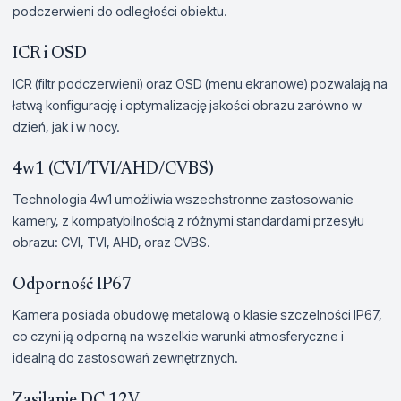
podczerwieni do odległości obiektu.
ICR i OSD
ICR (filtr podczerwieni) oraz OSD (menu ekranowe) pozwalają na
łatwą konfigurację i optymalizację jakości obrazu zarówno w
dzień, jak i w nocy.
4w1 (CVI/TVI/AHD/CVBS)
Technologia 4w1 umożliwia wszechstronne zastosowanie
kamery, z kompatybilnością z różnymi standardami przesyłu
obrazu: CVI, TVI, AHD, oraz CVBS.
Odporność IP67
Kamera posiada obudowę metalową o klasie szczelności IP67,
co czyni ją odporną na wszelkie warunki atmosferyczne i
idealną do zastosowań zewnętrznych.
Zasilanie DC 12V