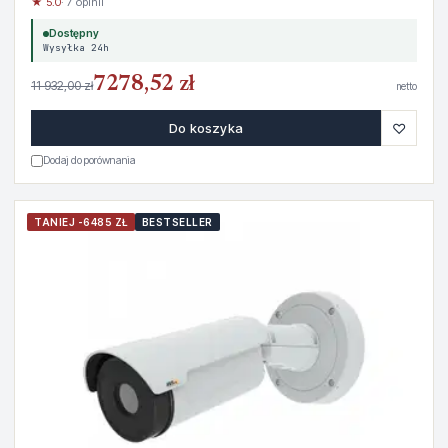
★ 5.0
· 7 opinii
Dostępny
Wysyłka 24h
7278,52 zł
11 932,00 zł
netto
♡
Do koszyka
Dodaj do porównania
TANIEJ -6485 ZŁ
BESTSELLER