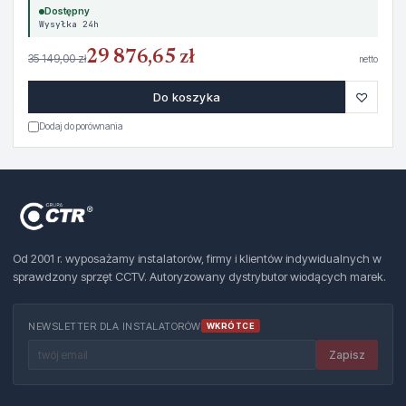
Dostępny
Wysyłka 24h
29 876,65 zł
35 149,00 zł
netto
♡
Do koszyka
Dodaj do porównania
Od 2001 r. wyposażamy instalatorów, firmy i klientów indywidualnych w
sprawdzony sprzęt CCTV. Autoryzowany dystrybutor wiodących marek.
NEWSLETTER DLA INSTALATORÓW
WKRÓTCE
Zapisz