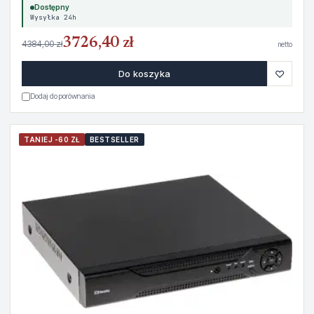
Dostępny
Wysyłka 24h
3726,40 zł
4384,00 zł
netto
♡
Do koszyka
Dodaj do porównania
TANIEJ -60 ZŁ
BESTSELLER