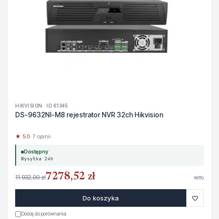
HIKVISION · ID 61345
DS-9632NI-M8 rejestrator NVR 32ch Hikvision
★ 5.0
· 7 opinii
Dostępny
Wysyłka 24h
7278,52 zł
11 932,00 zł
netto
♡
Do koszyka
Dodaj do porównania