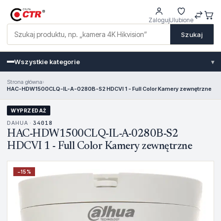
Zaloguj
Ulubione
Szukaj
Wszystkie kategorie
▾
Strona główna
›
HAC-HDW1500CLQ-IL-A-0280B-S2 HDCVI 1 - Full Color Kamery zewnętrzne
WYPRZEDAŻ
DAHUA ·
34018
HAC-HDW1500CLQ-IL-A-0280B-S2
HDCVI 1 - Full Color Kamery zewnętrzne
−
15
%