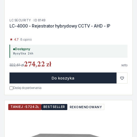
LC SECURITY · ID 8149
LC-4000 - Rejestrator hybrydowy CCTV - AHD - IP
★ 4.7
· 8 opinii
Dostępny
Wysyłka 24h
274,22 zł
322,61 zł
netto
♡
Do koszyka
Dodaj do porównania
TANIEJ -5724 ZŁ
BESTSELLER
REKOMENDOWANY