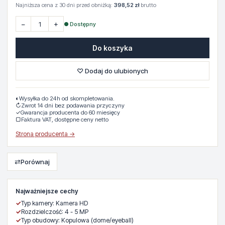
Najniższa cena z 30 dni przed obniżką:
398,52 zł
brutto
−
+
● Dostępny
Do koszyka
♡ Dodaj do ulubionych
◐
Wysyłka do 24h od skompletowania.
↻
Zwrot 14 dni bez podawania przyczyny
✓
Gwarancja producenta do 60 miesięcy
▢
Faktura VAT, dostępne ceny netto
Strona producenta →
⇄
Porównaj
Najważniejsze cechy
✓
Typ kamery: Kamera HD
✓
Rozdzielczość: 4 - 5 MP
✓
Typ obudowy: Kopulowa (dome/eyeball)