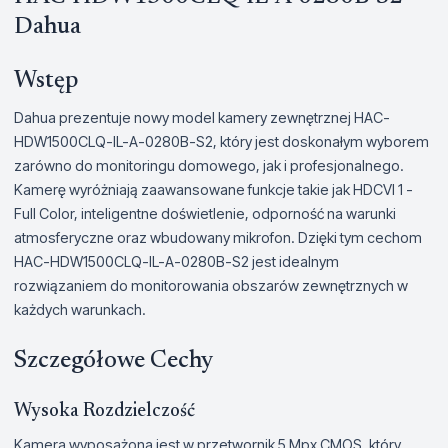
Dahua
Wstęp
Dahua prezentuje nowy model kamery zewnętrznej HAC-
HDW1500CLQ-IL-A-0280B-S2, który jest doskonałym wyborem
zarówno do monitoringu domowego, jak i profesjonalnego.
Kamerę wyróżniają zaawansowane funkcje takie jak HDCVI 1 -
Full Color, inteligentne doświetlenie, odporność na warunki
atmosferyczne oraz wbudowany mikrofon. Dzięki tym cechom
HAC-HDW1500CLQ-IL-A-0280B-S2 jest idealnym
rozwiązaniem do monitorowania obszarów zewnętrznych w
każdych warunkach.
Szczegółowe Cechy
Wysoka Rozdzielczość
Kamera wyposażona jest w przetwornik 5 Mpx CMOS, który