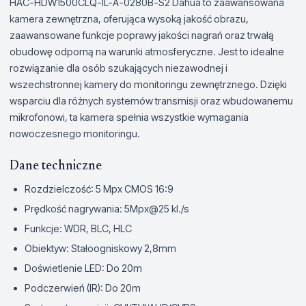
HAC-HDW1500CLQ-IL-A-0280B-S2 Dahua to zaawansowana
kamera zewnętrzna, oferująca wysoką jakość obrazu,
zaawansowane funkcje poprawy jakości nagrań oraz trwałą
obudowę odporną na warunki atmosferyczne. Jest to idealne
rozwiązanie dla osób szukających niezawodnej i
wszechstronnej kamery do monitoringu zewnętrznego. Dzięki
wsparciu dla różnych systemów transmisji oraz wbudowanemu
mikrofonowi, ta kamera spełnia wszystkie wymagania
nowoczesnego monitoringu.
Dane techniczne
Rozdzielczość: 5 Mpx CMOS 16:9
Prędkość nagrywania: 5Mpx@25 kl./s
Funkcje: WDR, BLC, HLC
Obiektyw: Stałoogniskowy 2,8mm
Doświetlenie LED: Do 20m
Podczerwień (IR): Do 20m