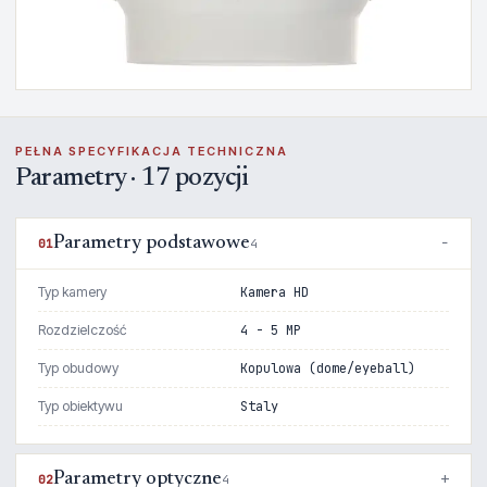
PEŁNA SPECYFIKACJA TECHNICZNA
Parametry · 17 pozycji
Parametry podstawowe
01
4
Typ kamery
Kamera HD
Rozdzielczość
4 - 5 MP
Typ obudowy
Kopulowa (dome/eyeball)
Typ obiektywu
Staly
Parametry optyczne
02
4