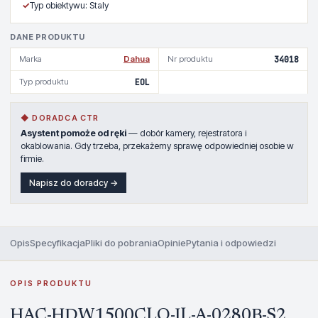
✓
Typ obiektywu: Staly
DANE PRODUKTU
Marka
Dahua
Nr produktu
34018
Typ produktu
EOL
◆ DORADCA CTR
Asystent pomoże od ręki
— dobór kamery, rejestratora i
okablowania. Gdy trzeba, przekażemy sprawę odpowiedniej osobie w
firmie.
Napisz do doradcy →
Opis
Specyfikacja
Pliki do pobrania
Opinie
Pytania i odpowiedzi
OPIS PRODUKTU
HAC-HDW1500CLQ-IL-A-0280B-S2