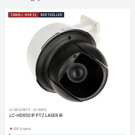
TANIEJ -809 ZŁ
BESTSELLER
LC SECURITY · ID 10613
LC-HDX50 IP PTZ LASER IR
★ 5.0
· 9 opinii