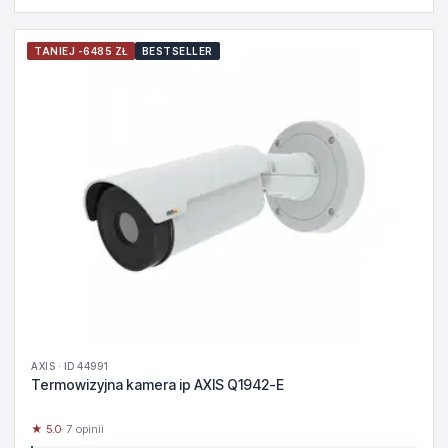
TANIEJ -6485 ZŁ
BESTSELLER
AXIS · ID 44991
Termowizyjna kamera ip AXIS Q1942-E
★ 5.0
· 7 opinii