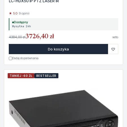
LC-HDX50 IP PTZ LASER IR
★ 5.0
· 9 opinii
Dostępny
Wysyłka 24h
3726,40 zł
4384,00 zł
netto
♡
Do koszyka
Dodaj do porównania
TANIEJ -60 ZŁ
BESTSELLER