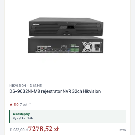
HIKVISION · ID 61345
DS-9632NI-M8 rejestrator NVR 32ch Hikvision
★ 5.0
· 7 opinii
Dostępny
Wysyłka 24h
7278,52 zł
11 932,00 zł
netto