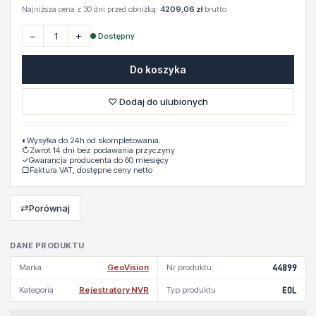
Najniższa cena z 30 dni przed obniżką:
4209,06 zł
brutto
−
+
● Dostępny
Do koszyka
♡ Dodaj do ulubionych
◐
Wysyłka do 24h od skompletowania.
↻
Zwrot 14 dni bez podawania przyczyny
✓
Gwarancja producenta do 60 miesięcy
▢
Faktura VAT, dostępne ceny netto
⇄
Porównaj
DANE PRODUKTU
Marka
GeoVision
Nr produktu
44899
Kategoria
Rejestratory NVR
Typ produktu
EOL