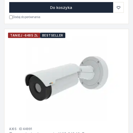
♡
Do koszyka
Dodaj do porównania
TANIEJ -6485 ZŁ
BESTSELLER
AXIS · ID 44991