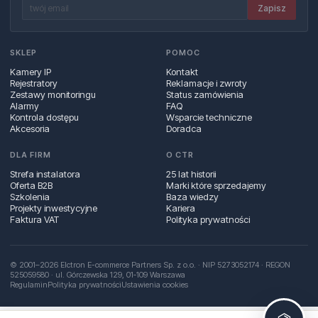
Zapisz
SKLEP
POMOC
Kamery IP
Kontakt
Rejestratory
Reklamacje i zwroty
Zestawy monitoringu
Status zamówienia
Alarmy
FAQ
Kontrola dostępu
Wsparcie techniczne
Akcesoria
Doradca
DLA FIRM
O CTR
Strefa instalatora
25 lat historii
Oferta B2B
Marki które sprzedajemy
Szkolenia
Baza wiedzy
Projekty inwestycyjne
Kariera
Faktura VAT
Polityka prywatności
© 2001–2026 Elctron E-commerce Partners Sp. z o.o. · NIP 5273052174 · REGON
525059580 · ul. Górczewska 129, 01‑109 Warszawa
Regulamin
Polityka prywatności
Ustawienia cookies