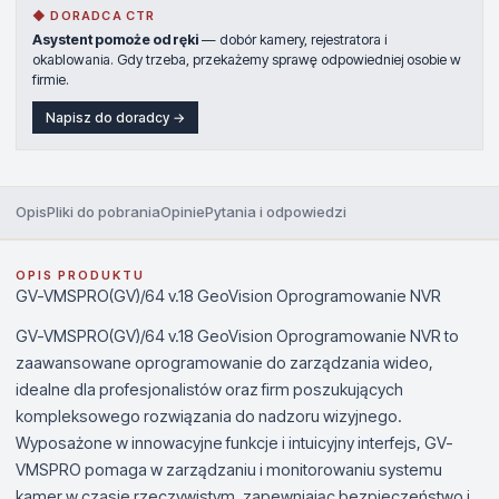
◆ DORADCA CTR
Asystent pomoże od ręki
— dobór kamery, rejestratora i
okablowania. Gdy trzeba, przekażemy sprawę odpowiedniej osobie w
firmie.
Napisz do doradcy →
Opis
Pliki do pobrania
Opinie
Pytania i odpowiedzi
OPIS PRODUKTU
GV-VMSPRO(GV)/64 v.18 GeoVision Oprogramowanie NVR
GV-VMSPRO(GV)/64 v.18 GeoVision Oprogramowanie NVR to
zaawansowane oprogramowanie do zarządzania wideo,
idealne dla profesjonalistów oraz firm poszukujących
kompleksowego rozwiązania do nadzoru wizyjnego.
Wyposażone w innowacyjne funkcje i intuicyjny interfejs, GV-
VMSPRO pomaga w zarządzaniu i monitorowaniu systemu
kamer w czasie rzeczywistym, zapewniając bezpieczeństwo i