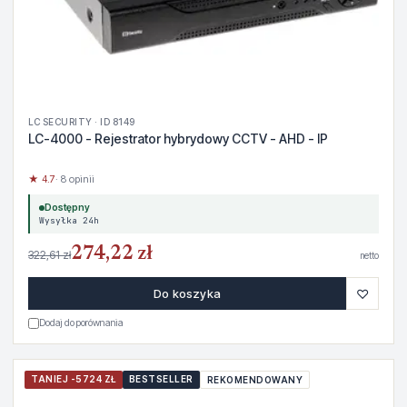
LC SECURITY · ID 8149
LC-4000 - Rejestrator hybrydowy CCTV - AHD - IP
★ 4.7
· 8 opinii
Dostępny
Wysyłka 24h
274,22 zł
322,61 zł
netto
♡
Do koszyka
Dodaj do porównania
TANIEJ -5724 ZŁ
BESTSELLER
REKOMENDOWANY