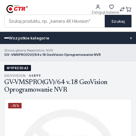
Zaloguj
Ulubione
Szukaj
Wszystkie kategorie
▾
Strona główna
›
Rejestratory NVR
›
GV-VMSPRO(GV)/64 v.18 GeoVision Oprogramowanie NVR
WYPRZEDAŻ
GEOVISION ·
44899
GV-VMSPRO(GV)/64 v.18 GeoVision
Oprogramowanie NVR
−
15
%