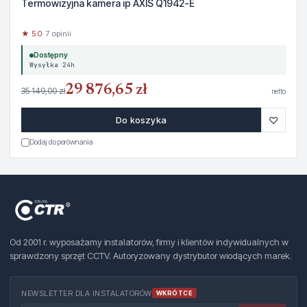
Termowizyjna kamera ip AXIS Q1942-E
★ 5.0
· 7 opinii
Dostępny
Wysyłka 24h
29 876,65 zł
35 149,00 zł
netto
♡
Do koszyka
Dodaj do porównania
Od 2001 r. wyposażamy instalatorów, firmy i klientów indywidualnych w
sprawdzony sprzęt CCTV. Autoryzowany dystrybutor wiodących marek.
NEWSLETTER DLA INSTALATORÓW
WKRÓTCE