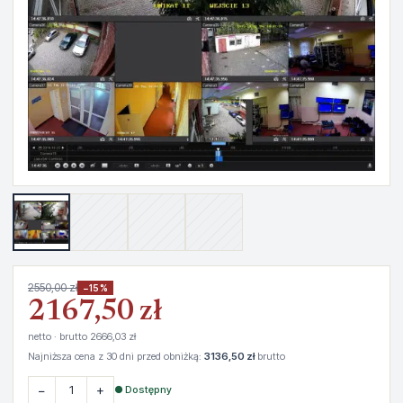
2550,00 zł
−15%
2167,50 zł
netto · brutto 2666,03 zł
Najniższa cena z 30 dni przed obniżką:
3136,50 zł
brutto
−
+
● Dostępny