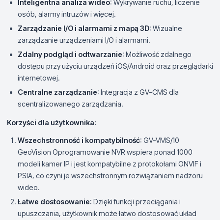
Inteligentna analiza wideo
: Wykrywanie ruchu, liczenie
osób, alarmy intruzów i więcej.
Zarządzanie I/O i alarmami z mapą 3D
: Wizualne
zarządzanie urządzeniami I/O i alarmami.
Zdalny podgląd i odtwarzanie
: Możliwość zdalnego
dostępu przy użyciu urządzeń iOS/Android oraz przeglądarki
internetowej.
Centralne zarządzanie
: Integracja z GV-CMS dla
scentralizowanego zarządzania.
Korzyści dla użytkownika:
Wszechstronność i kompatybilność
: GV-VMS/10
GeoVision Oprogramowanie NVR wspiera ponad 1000
modeli kamer IP i jest kompatybilne z protokołami ONVIF i
PSIA, co czyni je wszechstronnym rozwiązaniem nadzoru
wideo.
Łatwe dostosowanie
: Dzięki funkcji przeciągania i
upuszczania, użytkownik może łatwo dostosować układ