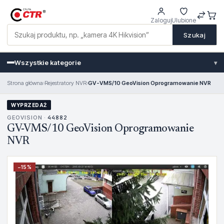
Zaloguj
Ulubione
Szukaj
Wszystkie kategorie
▾
Strona główna
›
Rejestratory NVR
›
GV-VMS/10 GeoVision Oprogramowanie NVR
WYPRZEDAŻ
GEOVISION ·
44882
GV-VMS/10 GeoVision Oprogramowanie
NVR
−
15
%