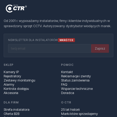
Od 2001 r. wyposażamy instalatorów, firmy i klientów indywidualnych w
sprawdzony sprzęt CCTV. Autoryzowany dystrybutor wiodących marek.
NEWSLETTER DLA INSTALATORÓW
WKRÓTCE
Zapisz
SKLEP
POMOC
Kamery IP
Kontakt
Rejestratory
Reklamacje i zwroty
Zestawy monitoringu
Status zamówienia
Alarmy
FAQ
Kontrola dostępu
Wsparcie techniczne
Akcesoria
Doradca
DLA FIRM
O CTR
Strefa instalatora
25 lat historii
Oferta B2B
Marki które sprzedajemy