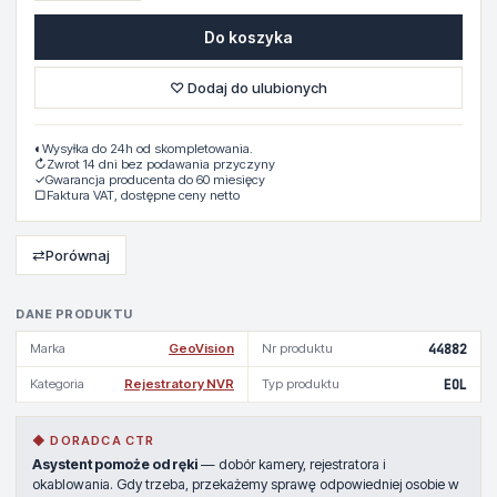
Do koszyka
♡ Dodaj do ulubionych
◐
Wysyłka do 24h od skompletowania.
↻
Zwrot 14 dni bez podawania przyczyny
✓
Gwarancja producenta do 60 miesięcy
▢
Faktura VAT, dostępne ceny netto
⇄
Porównaj
DANE PRODUKTU
Marka
GeoVision
Nr produktu
44882
Kategoria
Rejestratory NVR
Typ produktu
EOL
◆ DORADCA CTR
Asystent pomoże od ręki
— dobór kamery, rejestratora i
okablowania. Gdy trzeba, przekażemy sprawę odpowiedniej osobie w