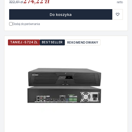
274,22 zł
322,61 zł
netto
♡
Do koszyka
Dodaj do porównania
TANIEJ -5724 ZŁ
BESTSELLER
REKOMENDOWANY