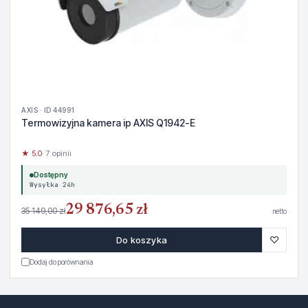
AXIS · ID 44991
Termowizyjna kamera ip AXIS Q1942-E
★ 5.0
· 7 opinii
Dostępny
Wysyłka 24h
29 876,65 zł
35 149,00 zł
netto
♡
Do koszyka
Dodaj do porównania