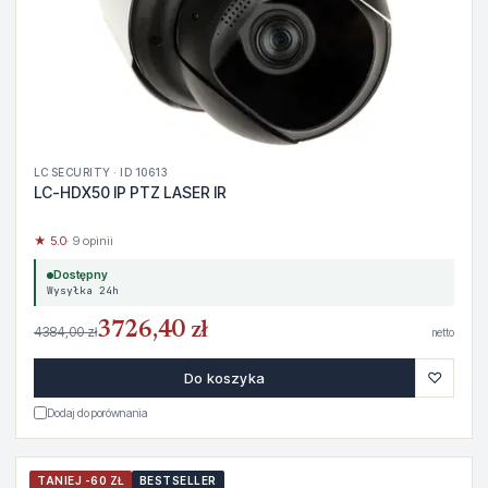
LC SECURITY · ID 10613
LC-HDX50 IP PTZ LASER IR
★ 5.0
· 9 opinii
Dostępny
Wysyłka 24h
3726,40 zł
4384,00 zł
netto
♡
Do koszyka
Dodaj do porównania
TANIEJ -60 ZŁ
BESTSELLER