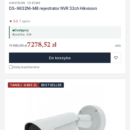
HIKVISION · ID 61345
DS-9632NI-M8 rejestrator NVR 32ch Hikvision
★ 5.0
· 7 opinii
Dostępny
Wysyłka 24h
7278,52 zł
11 932,00 zł
netto
♡
Do koszyka
Dodaj do porównania
TANIEJ -6485 ZŁ
BESTSELLER