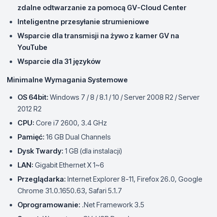
zdalne odtwarzanie za pomocą GV-Cloud Center
Inteligentne przesyłanie strumieniowe
Wsparcie dla transmisji na żywo z kamer GV na
YouTube
Wsparcie dla 31 języków
Minimalne Wymagania Systemowe
OS 64bit:
Windows 7 / 8 / 8.1 / 10 / Server 2008 R2 / Server
2012 R2
CPU:
Core i7 2600, 3.4 GHz
Pamięć:
16 GB Dual Channels
Dysk Twardy:
1 GB (dla instalacji)
LAN:
Gigabit Ethernet X 1~6
Przeglądarka:
Internet Explorer 8-11, Firefox 26.0, Google
Chrome 31.0.1650.63, Safari 5.1.7
Oprogramowanie:
.Net Framework 3.5