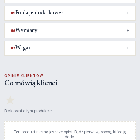
Funkcje dodatkowe
05
3
Wymiary
06
1
Waga
07
1
OPINIE KLIENTÓW
Co mówią klienci
★
Brak opinii o tym produkcie.
Ten produkt nie ma jeszcze opinii. Bądź pierwszą osobą, która ją
doda.