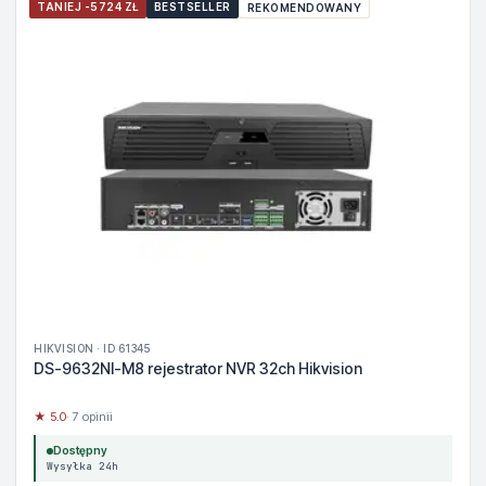
TANIEJ -5724 ZŁ
BESTSELLER
REKOMENDOWANY
HIKVISION · ID 61345
DS-9632NI-M8 rejestrator NVR 32ch Hikvision
★ 5.0
· 7 opinii
Dostępny
Wysyłka 24h