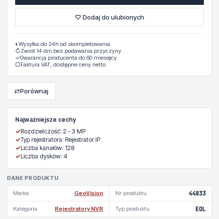
♡ Dodaj do ulubionych
◐
Wysyłka do 24h od skompletowania.
↻
Zwrot 14 dni bez podawania przyczyny
✓
Gwarancja producenta do 60 miesięcy
▢
Faktura VAT, dostępne ceny netto
⇄
Porównaj
Najważniejsze cechy
✓
Rozdzielczość: 2 - 3 MP
✓
Typ rejestratora: Rejestrator IP
✓
Liczba kanałów: 128
✓
Liczba dysków: 4
DANE PRODUKTU
Marka
GeoVision
Nr produktu
44833
Kategoria
Rejestratory NVR
Typ produktu
EOL