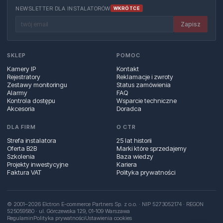
NEWSLETTER DLA INSTALATORÓW
WKRÓTCE
Zapisz
SKLEP
POMOC
Kamery IP
Kontakt
Rejestratory
Reklamacje i zwroty
Zestawy monitoringu
Status zamówienia
Alarmy
FAQ
Kontrola dostępu
Wsparcie techniczne
Akcesoria
Doradca
DLA FIRM
O CTR
Strefa instalatora
25 lat historii
Oferta B2B
Marki które sprzedajemy
Szkolenia
Baza wiedzy
Projekty inwestycyjne
Kariera
Faktura VAT
Polityka prywatności
© 2001–2026 Elctron E-commerce Partners Sp. z o.o. · NIP 5273052174 · REGON
525059580 · ul. Górczewska 129, 01‑109 Warszawa
Regulamin
Polityka prywatności
Ustawienia cookies