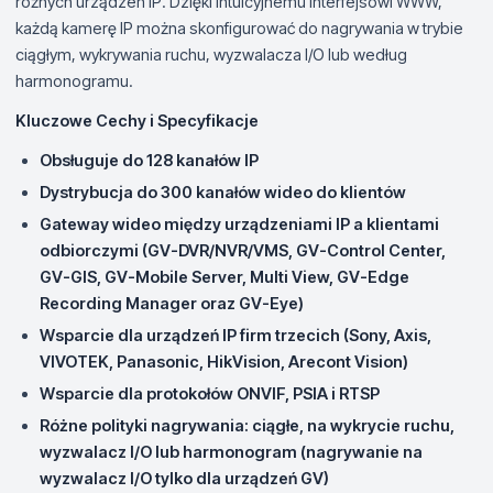
różnych urządzeń IP. Dzięki intuicyjnemu interfejsowi WWW,
każdą kamerę IP można skonfigurować do nagrywania w trybie
ciągłym, wykrywania ruchu, wyzwalacza I/O lub według
harmonogramu.
Kluczowe Cechy i Specyfikacje
Obsługuje do 128 kanałów IP
Dystrybucja do 300 kanałów wideo do klientów
Gateway wideo między urządzeniami IP a klientami
odbiorczymi (GV-DVR/NVR/VMS, GV-Control Center,
GV-GIS, GV-Mobile Server, Multi View, GV-Edge
Recording Manager oraz GV-Eye)
Wsparcie dla urządzeń IP firm trzecich (Sony, Axis,
VIVOTEK, Panasonic, HikVision, Arecont Vision)
Wsparcie dla protokołów ONVIF, PSIA i RTSP
Różne polityki nagrywania: ciągłe, na wykrycie ruchu,
wyzwalacz I/O lub harmonogram (nagrywanie na
wyzwalacz I/O tylko dla urządzeń GV)