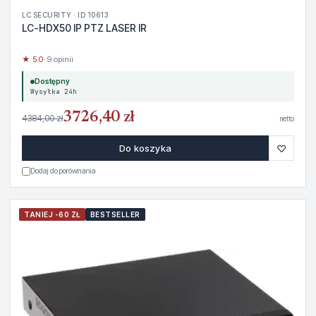
LC SECURITY · ID 10613
LC-HDX50 IP PTZ LASER IR
★ 5.0
· 9 opinii
Dostępny
Wysyłka 24h
3726,40 zł
4384,00 zł
netto
♡
Do koszyka
Dodaj do porównania
TANIEJ -60 ZŁ
BESTSELLER