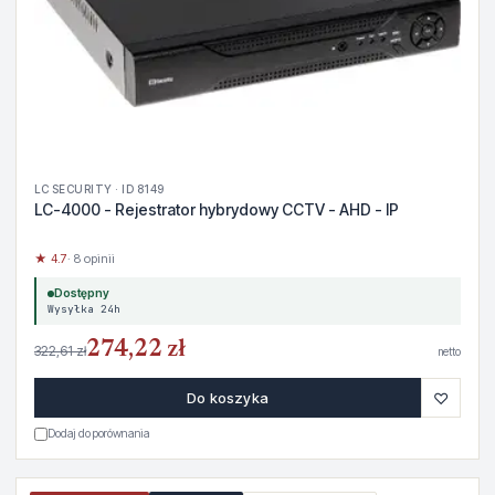
LC SECURITY · ID 8149
LC-4000 - Rejestrator hybrydowy CCTV - AHD - IP
★ 4.7
· 8 opinii
Dostępny
Wysyłka 24h
274,22 zł
322,61 zł
netto
♡
Do koszyka
Dodaj do porównania