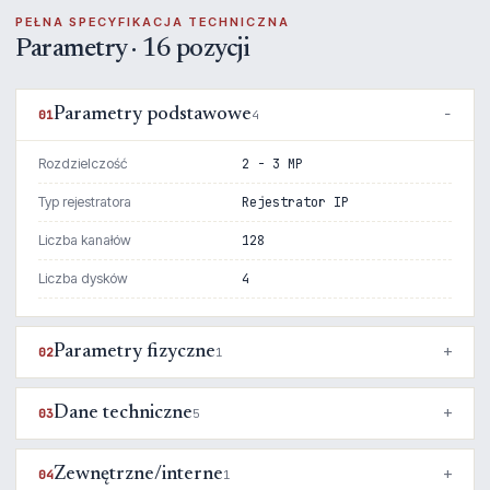
PEŁNA SPECYFIKACJA TECHNICZNA
Parametry · 16 pozycji
Parametry podstawowe
01
4
Rozdzielczość
2 - 3 MP
Typ rejestratora
Rejestrator IP
Liczba kanałów
128
Liczba dysków
4
Parametry fizyczne
02
1
Dane techniczne
03
5
Zewnętrzne/interne
04
1