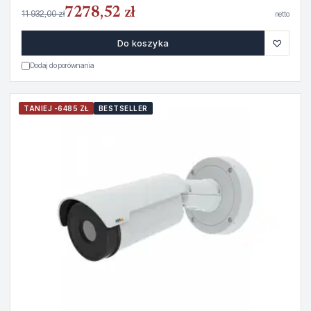
7278,52 zł
11 932,00 zł
netto
♡
Do koszyka
Dodaj do porównania
TANIEJ -6485 ZŁ
BESTSELLER