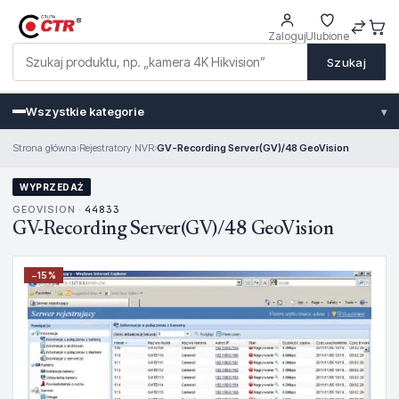
Zaloguj
Ulubione
Szukaj
Wszystkie kategorie
▾
Strona główna
›
Rejestratory NVR
›
GV-Recording Server(GV)/48 GeoVision
WYPRZEDAŻ
GEOVISION ·
44833
GV-Recording Server(GV)/48 GeoVision
−
15
%