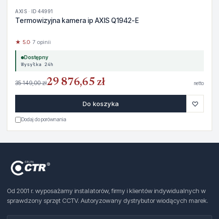
AXIS · ID 44991
Termowizyjna kamera ip AXIS Q1942-E
★ 5.0
· 7 opinii
Dostępny
Wysyłka 24h
29 876,65 zł
35 149,00 zł
netto
♡
Do koszyka
Dodaj do porównania
Od 2001 r. wyposażamy instalatorów, firmy i klientów indywidualnych w
sprawdzony sprzęt CCTV. Autoryzowany dystrybutor wiodących marek.