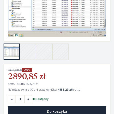
3401,00 zł
−15%
2890,85 zł
netto · brutto 3555,75 zł
Najniższa cena z 30 dni przed obniżką:
4183,23 zł
brutto
−
+
● Dostępny
Do koszyka