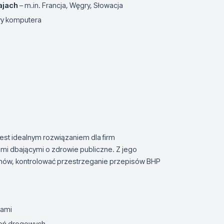
ajach
– m.in. Francja, Węgry, Słowacja
wy komputera
st idealnym rozwiązaniem dla firm
ami dbającymi o zdrowie publiczne. Z jego
ów, kontrolować przestrzeganie przepisów BHP
zami
zeń drogowych