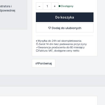
−
+
● Dostępny
tratora i
dpowiedniej
Do koszyka
♡ Dodaj do ulubionych
◐
Wysyłka do 24h od skompletowania.
↻
Zwrot 14 dni bez podawania przyczyny
✓
Gwarancja producenta do 60 miesięcy
▢
Faktura VAT, dostępne ceny netto
⇄
Porównaj