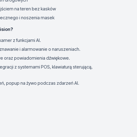
jściem na teren bez kasków
łecznego i noszenia masek
ision?
amer z funkcjami AI.
nawanie i alarmowanie o naruszeniach.
owe oraz powiadomienia dźwiękowe.
egracji z systemami POS, klawiaturą sterującą,
ń, popup na żywo podczas zdarzeń AI.