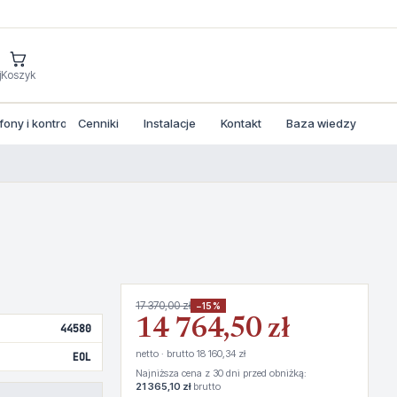
j
Koszyk
ny i kontrola dostepu
Cenniki
Instalacje
Kontakt
Baza wiedzy
17 370,00 zł
−15%
14 764,50 zł
44580
netto · brutto 18 160,34 zł
EOL
Najniższa cena z 30 dni przed obniżką:
21 365,10 zł
brutto