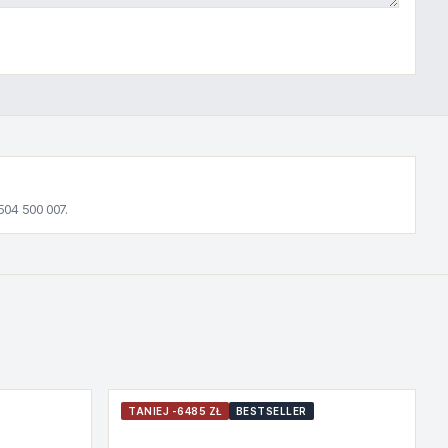
504 500 007.
TANIEJ -6485 ZŁ
BESTSELLER