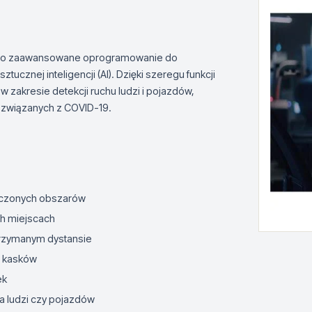
R to zaawansowane oprogramowanie do
tucznej inteligencji (AI). Dzięki szeregu funkcji
w zakresie detekcji ruchu ludzi i pojazdów,
 związanych z COVID-19.
aczonych obszarów
ch miejscach
trzymanym dystansie
z kasków
ek
 ludzi czy pojazdów