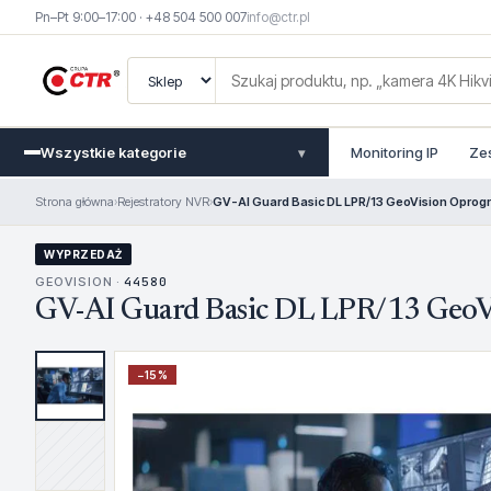
Pn–Pt 9:00–17:00 · +48 504 500 007
info@ctr.pl
Wszystkie kategorie
Monitoring IP
Ze
▾
Strona główna
›
Rejestratory NVR
›
GV-AI Guard Basic DL LPR/13 GeoVision Opro
WYPRZEDAŻ
GEOVISION ·
44580
GV-AI Guard Basic DL LPR/13 Geo
−
15
%