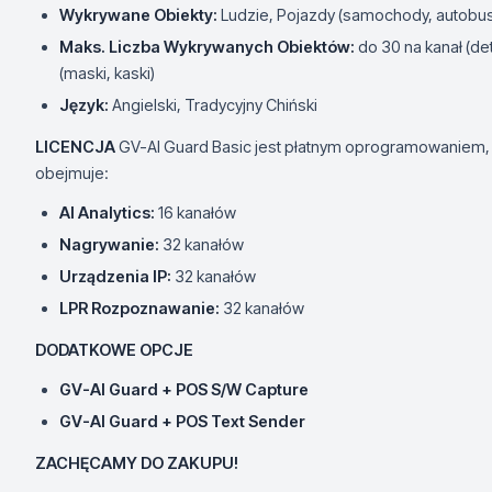
Wykrywane Obiekty:
Ludzie, Pojazdy (samochody, autobusy
Maks. Liczba Wykrywanych Obiektów:
do 30 na kanał (det
(maski, kaski)
Język:
Angielski, Tradycyjny Chiński
LICENCJA
GV-AI Guard Basic jest płatnym oprogramowaniem,
obejmuje:
AI Analytics:
16 kanałów
Nagrywanie:
32 kanałów
Urządzenia IP:
32 kanałów
LPR Rozpoznawanie:
32 kanałów
DODATKOWE OPCJE
GV-AI Guard + POS S/W Capture
GV-AI Guard + POS Text Sender
ZACHĘCAMY DO ZAKUPU!