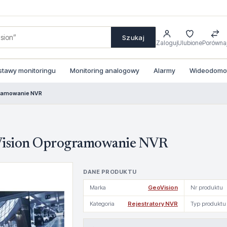
Szukaj
Zaloguj
Ulubione
Porówna
stawy monitoringu
Monitoring analogowy
Alarmy
Wideodomofo
gramowanie NVR
Vision Oprogramowanie NVR
DANE PRODUKTU
Marka
GeoVision
Nr produktu
Kategoria
Rejestratory NVR
Typ produktu