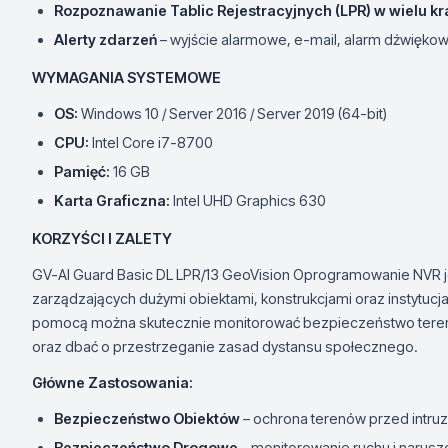
Rozpoznawanie Tablic Rejestracyjnych (LPR) w wielu kr
Alerty zdarzeń
– wyjście alarmowe, e-mail, alarm dźwięko
WYMAGANIA SYSTEMOWE
OS:
Windows 10 / Server 2016 / Server 2019 (64-bit)
CPU:
Intel Core i7-8700
Pamięć:
16 GB
Karta Graficzna:
Intel UHD Graphics 630
KORZYŚCI I ZALETY
GV-AI Guard Basic DL LPR/13 GeoVision Oprogramowanie NVR je
zarządzających dużymi obiektami, konstrukcjami oraz instytucj
pomocą można skutecznie monitorować bezpieczeństwo teren
oraz dbać o przestrzeganie zasad dystansu społecznego.
Główne Zastosowania:
Bezpieczeństwo Obiektów
– ochrona terenów przed intru
Bezpieczeństwo Drogowe
– monitorowanie ruchu i narus