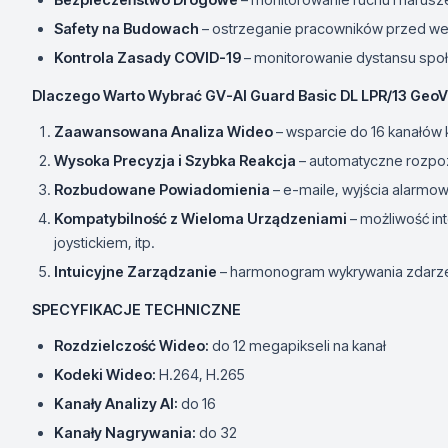
Safety na Budowach
– ostrzeganie pracowników przed we
Kontrola Zasady COVID-19
– monitorowanie dystansu spo
Dlaczego Warto Wybrać GV-AI Guard Basic DL LPR/13 GeoV
Zaawansowana Analiza Wideo
– wsparcie do 16 kanałów k
Wysoka Precyzja i Szybka Reakcja
– automatyczne rozpoz
Rozbudowane Powiadomienia
– e-maile, wyjścia alarm
Kompatybilność z Wieloma Urządzeniami
– możliwość int
joystickiem, itp.
Intuicyjne Zarządzanie
– harmonogram wykrywania zdarze
SPECYFIKACJE TECHNICZNE
Rozdzielczość Wideo:
do 12 megapikseli na kanał
Kodeki Wideo:
H.264, H.265
Kanały Analizy AI:
do 16
Kanały Nagrywania:
do 32