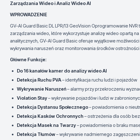
Zarządzania Wideo i Analiz Wideo AI
WPROWADZENIE
GV-AI Guard Basic DL LPR/13 GeoVision Oprogramowanie NV
zarządzania wideo, które wykorzystuje analizę wideo opartą na sz
analitycznych, GV-AI Guard Basic oferuje wyjątkowe możliwości 
wykrywania naruszeń oraz monitorowania środków ostrożności
Główne Funkcje:
Do 16 kanałów kamer do analizy wideo AI
Detekcja Ruchu PVA
– identyfikacja ruchu ludzi i pojazdów
Wykrywanie Naruszeń
– alarmy przy przekroczeniu wyzn
Violation Stay
– wykrywanie pojazdów i ludzi w zabroniony
Detekcja Dystansu Społecznego
– powiadomienia o nieu
Detekcja Kasków Ochronnych
– ostrzeżenia dla osób be
Detekcja Masek na Twarzy
– powiadomienia o braku mas
Detekcja Tłumów
– wykrywanie nadmiernego zagęszczenia