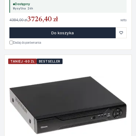
Dostępny
Wysyłka 24h
3726,40 zł
4384,00 zł
netto
♡
Do koszyka
Dodaj do porównania
TANIEJ -60 ZŁ
BESTSELLER