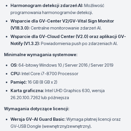
Harmonogram detekcji zdarzeń AI:
Możliwość
programowania harmonogramów detekcji.
Wsparcie dla GV-Center V2/GV-Vital Sign Monitor
(V18.3.0):
Centralne monitorowanie zdarzeń AI.
Wsparcie dla GV-Cloud Center (V2.0) oraz aplikacji GV-
Notify (V1.3.2):
Powiadomienia push po zdarzeniach AI.
Minimalne wymagania systemowe:
OS:
64-bitowy Windows 10 / Server 2016 / Server 2019
CPU:
Intel Core i7-8700 Processor
Pamięć:
16 GB (8 GB x 2)
Karta graficzna:
Intel UHD Graphics 630, wersja
26.20.100.7262 lub późniejsza
Wymagania dotyczące licencji:
Wersja GV-AI Guard Basic:
Wymaga płatnej licencji oraz
GV-USB Dongle (wewnętrzny/zewnętrzny).