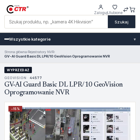
Zaloguj
Ulubione
Szukaj
Wszystkie kategorie
▾
Strona główna
›
Rejestratory NVR
›
GV-AI Guard Basic DL LPR/10 GeoVision Oprogramowanie NVR
WYPRZEDAŻ
GEOVISION ·
44577
GV-AI Guard Basic DL LPR/10 GeoVision
Oprogramowanie NVR
−
15
%