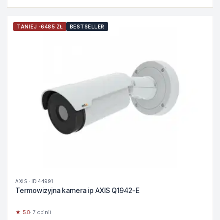
TANIEJ -6485 ZŁ
BESTSELLER
AXIS · ID 44991
Termowizyjna kamera ip AXIS Q1942-E
★ 5.0
· 7 opinii