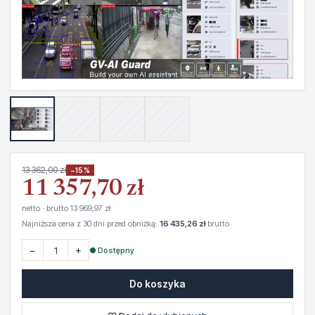
13 362,00 zł
−15%
11 357,70 zł
netto · brutto 13 969,97 zł
Najniższa cena z 30 dni przed obniżką:
16 435,26 zł
brutto
−
+
● Dostępny
Do koszyka