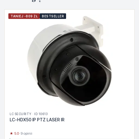
TANIEJ -809 ZŁ
BESTSELLER
LC SECURITY · ID 10613
LC-HDX50 IP PTZ LASER IR
★ 5.0
· 9 opinii