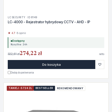
LC SECURITY · ID 8149
LC-4000 - Rejestrator hybrydowy CCTV - AHD - IP
★ 4.7
· 8 opinii
Dostępny
Wysyłka 24h
274,22 zł
322,61 zł
netto
♡
Do koszyka
Dodaj do porównania
TANIEJ -5724 ZŁ
BESTSELLER
REKOMENDOWANY