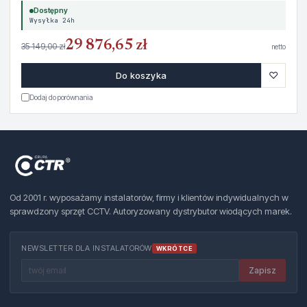
Dostępny
Wysyłka 24h
29 876,65 zł
35 149,00 zł
netto
♡
Do koszyka
Dodaj do porównania
Od 2001 r. wyposażamy instalatorów, firmy i klientów indywidualnych w
sprawdzony sprzęt CCTV. Autoryzowany dystrybutor wiodących marek.
NEWSLETTER DLA INSTALATORÓW
WKRÓTCE
Zapisz