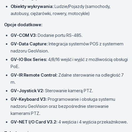
Obiekty wykrywania:
Ludzie/Pojazdy (samochody,
autobusy, ciężarówki, rowery, motocykle)
Opcje dodatkowe:
GV-COM V3:
Dodanie portu RS-485.
GV-Data Capture:
Integracja systemów POS z systemem
nadzoru GeoVision.
GV-IO Box Series:
4/8/16 wejść i wyjść z możliwością obsługi
PoE.
GV-IR Remote Control:
Zdalne sterowanie na odległość 7
m.
GV-Joystick V2:
Sterowanie kamerą PTZ.
GV-Keyboard V3:
Programowanie i obsługa systemu
nadzoru GeoVision oraz bezpośrednie sterowanie
kamerami PTZ.
GV-NET I/O Card V3.2:
4 wejścia i 4 wyjścia przekaźnikowe.