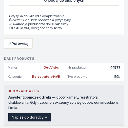
♡ Dodaj do ulubionych
◐
Wysyłka do 24h od skompletowania.
↻
Zwrot 14 dni bez podawania przyczyny
✓
Gwarancja producenta do 60 miesięcy
▢
Faktura VAT, dostępne ceny netto
⇄
Porównaj
DANE PRODUKTU
Marka
GeoVision
Nr produktu
44577
Kategoria
Rejestratory NVR
Typ produktu
EOL
◆ DORADCA CTR
Asystent pomoże od ręki
— dobór kamery, rejestratora i
okablowania. Gdy trzeba, przekażemy sprawę odpowiedniej osobie w
firmie.
Napisz do doradcy →