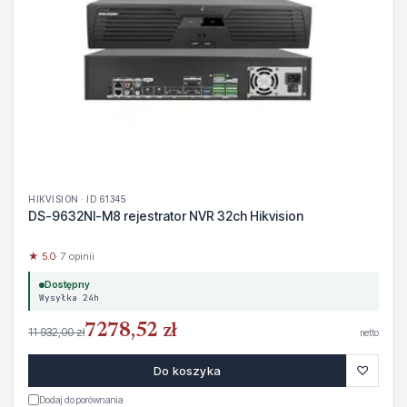
HIKVISION · ID 61345
DS-9632NI-M8 rejestrator NVR 32ch Hikvision
★ 5.0
· 7 opinii
Dostępny
Wysyłka 24h
7278,52 zł
11 932,00 zł
netto
♡
Do koszyka
Dodaj do porównania