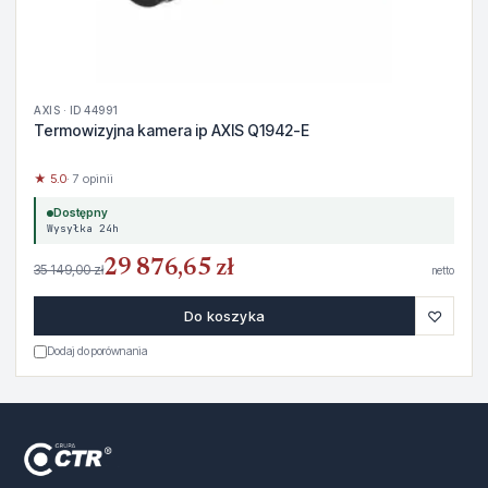
AXIS · ID 44991
Termowizyjna kamera ip AXIS Q1942-E
★ 5.0
· 7 opinii
Dostępny
Wysyłka 24h
29 876,65 zł
35 149,00 zł
netto
♡
Do koszyka
Dodaj do porównania