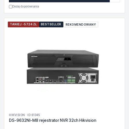
Dodaj do porównania
TANIEJ -5724 ZŁ
BESTSELLER
REKOMENDOWANY
HIKVISION · ID 61345
DS-9632NI-M8 rejestrator NVR 32ch Hikvision