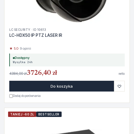
LC SECURITY · ID 10613
LC-HDX50 IP PTZ LASER IR
★ 5.0
· 9 opinii
Dostępny
Wysyłka 24h
3726,40 zł
4384,00 zł
netto
♡
Do koszyka
Dodaj do porównania
TANIEJ -60 ZŁ
BESTSELLER