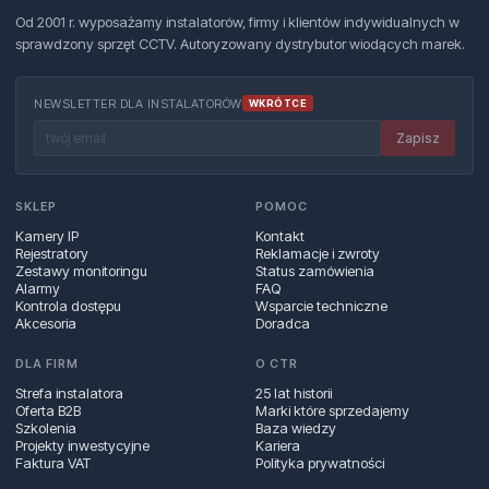
Od 2001 r. wyposażamy instalatorów, firmy i klientów indywidualnych w
sprawdzony sprzęt CCTV. Autoryzowany dystrybutor wiodących marek.
NEWSLETTER DLA INSTALATORÓW
WKRÓTCE
Zapisz
SKLEP
POMOC
Kamery IP
Kontakt
Rejestratory
Reklamacje i zwroty
Zestawy monitoringu
Status zamówienia
Alarmy
FAQ
Kontrola dostępu
Wsparcie techniczne
Akcesoria
Doradca
DLA FIRM
O CTR
Strefa instalatora
25 lat historii
Oferta B2B
Marki które sprzedajemy
Szkolenia
Baza wiedzy
Projekty inwestycyjne
Kariera
Faktura VAT
Polityka prywatności