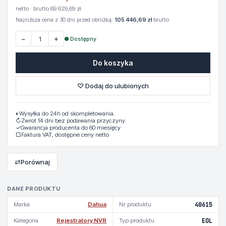
netto · brutto 89 629,69 zł
Najniższa cena z 30 dni przed obniżką:
105 446,69 zł
brutto
−
+
● Dostępny
Do koszyka
♡ Dodaj do ulubionych
◐
Wysyłka do 24h od skompletowania.
↻
Zwrot 14 dni bez podawania przyczyny
✓
Gwarancja producenta do 60 miesięcy
▢
Faktura VAT, dostępne ceny netto
⇄
Porównaj
DANE PRODUKTU
Marka
Dahua
Nr produktu
40615
Kategoria
Rejestratory NVR
Typ produktu
EOL