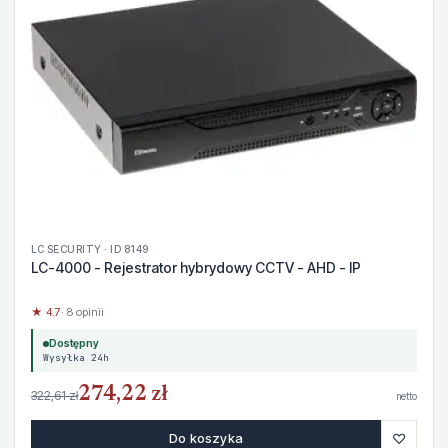
LC SECURITY · ID 8149
LC-4000 - Rejestrator hybrydowy CCTV - AHD - IP
★ 4.7
· 8 opinii
Dostępny
Wysyłka 24h
274,22 zł
322,61 zł
netto
♡
Do koszyka