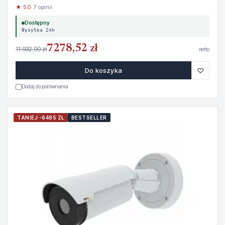
★ 5.0
· 7 opinii
Dostępny
Wysyłka 24h
7278,52 zł
11 932,00 zł
netto
♡
Do koszyka
Dodaj do porównania
TANIEJ -6485 ZŁ
BESTSELLER