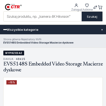
Zaloguj
Ulubione
Szukaj
Wszystkie kategorie
▾
Strona główna
›
Rejestratory NVR
›
EVS5148S Embedded Video Storage Macierze dyskowe
WYPRZEDAŻ
DAHUA ·
40615
EVS5148S Embedded Video Storage Macierze
dyskowe
−
15
%