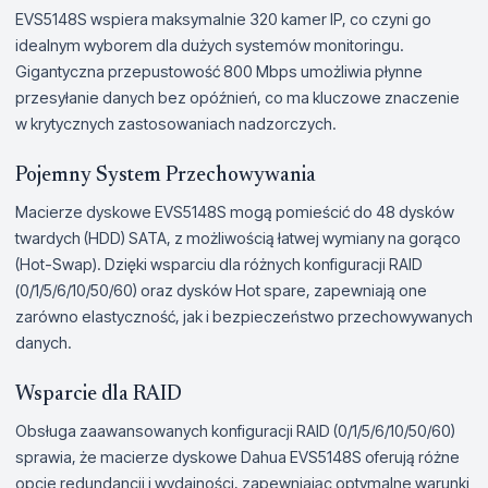
EVS5148S wspiera maksymalnie 320 kamer IP, co czyni go
idealnym wyborem dla dużych systemów monitoringu.
Gigantyczna przepustowość 800 Mbps umożliwia płynne
przesyłanie danych bez opóźnień, co ma kluczowe znaczenie
w krytycznych zastosowaniach nadzorczych.
Pojemny System Przechowywania
Macierze dyskowe EVS5148S mogą pomieścić do 48 dysków
twardych (HDD) SATA, z możliwością łatwej wymiany na gorąco
(Hot-Swap). Dzięki wsparciu dla różnych konfiguracji RAID
(0/1/5/6/10/50/60) oraz dysków Hot spare, zapewniają one
zarówno elastyczność, jak i bezpieczeństwo przechowywanych
danych.
Wsparcie dla RAID
Obsługa zaawansowanych konfiguracji RAID (0/1/5/6/10/50/60)
sprawia, że macierze dyskowe Dahua EVS5148S oferują różne
opcje redundancji i wydajności, zapewniając optymalne warunki