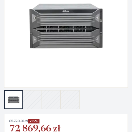
85 729,01 zł
−15%
72 869,66 zł