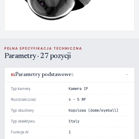
PEŁNA SPECYFIKACJA TECHNICZNA
Parametry · 27 pozycji
Parametry podstawowe
01
5
Typ kamery
Kamera IP
Rozdzielczość
4 - 5 MP
Typ obudowy
Kopulowa (dome/eyeball)
Typ obiektywu
Staly
Funkcje AI
1