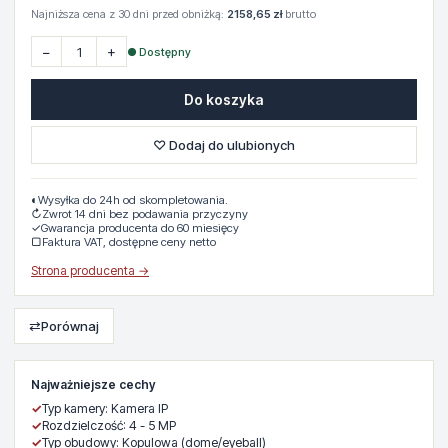
Najniższa cena z 30 dni przed obniżką:
2158,65 zł
brutto
−
+
● Dostępny
Do koszyka
♡ Dodaj do ulubionych
◐
Wysyłka do 24h od skompletowania.
↻
Zwrot 14 dni bez podawania przyczyny
✓
Gwarancja producenta do 60 miesięcy
▢
Faktura VAT, dostępne ceny netto
Strona producenta →
⇄
Porównaj
Najważniejsze cechy
✓
Typ kamery: Kamera IP
✓
Rozdzielczość: 4 - 5 MP
✓
Typ obudowy: Kopulowa (dome/eyeball)