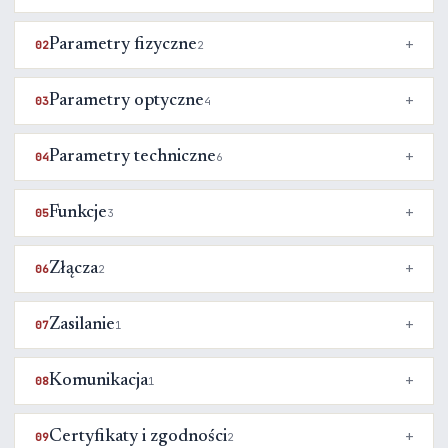
Parametry fizyczne
02
2
Parametry optyczne
03
4
Parametry techniczne
04
6
Funkcje
05
3
Złącza
06
2
Zasilanie
07
1
Komunikacja
08
1
Certyfikaty i zgodności
09
2