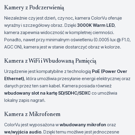
Kamery z Podczerwienią
Niezależnie czy jest dzień, czy noc, kamera ColorVu oferuje
wyraźny i szczegółowy obraz. Dzięki
3000K Warm LED
,
kamera zapewnia widoczność w kompletnej ciemności.
Ponadto, nawet przy minimalnym oświetleniu (0.0005 lux @ F1.0,
AGC ON), kamera jest w stanie dostarczyć obraz w kolorze.
Kamera z WiFi i Wbudowaną Pamięcią
Urządzenie jest kompatybilne z technologią
PoE (Power Over
Ethernet)
, która umożliwia przesyłanie energii elektrycznej oraz
danych przez ten sam kabel. Kamera posiada również
wbudowany slot na kartę SD/SDHC/SDXC
co umożliwia
lokalny zapis nagrań.
Kamera z Mikrofonem
ColorVu jest wyposażona w
wbudowany mikrofon
oraz
we/wyjścia audio
. Dzięki temu możliwe jest jednoczesne