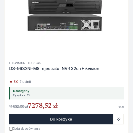
HIKVISION · ID 61345
DS-9632NI-M8 rejestrator NVR 32ch Hikvision
★ 5.0
· 7 opinii
Dostępny
Wysyłka 24h
7278,52 zł
11 932,00 zł
netto
♡
Do koszyka
Dodaj do porównania