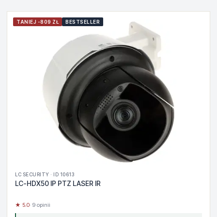
TANIEJ -809 ZŁ
BESTSELLER
LC SECURITY · ID 10613
LC-HDX50 IP PTZ LASER IR
★ 5.0
· 9 opinii