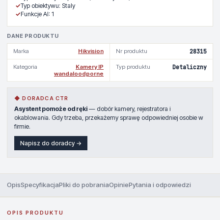
✓
Typ obiektywu: Staly
✓
Funkcje AI: 1
DANE PRODUKTU
Marka
Hikvision
Nr produktu
28315
Kategoria
Kamery IP
Typ produktu
Detaliczny
wandaloodporne
◆ DORADCA CTR
Asystent pomoże od ręki
— dobór kamery, rejestratora i
okablowania. Gdy trzeba, przekażemy sprawę odpowiedniej osobie w
firmie.
Napisz do doradcy →
Opis
Specyfikacja
Pliki do pobrania
Opinie
Pytania i odpowiedzi
OPIS PRODUKTU