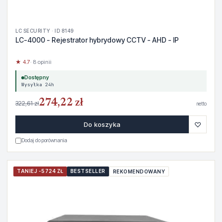
LC SECURITY · ID 8149
LC-4000 - Rejestrator hybrydowy CCTV - AHD - IP
★ 4.7
· 8 opinii
Dostępny
Wysyłka 24h
274,22 zł
322,61 zł
netto
♡
Do koszyka
Dodaj do porównania
TANIEJ -5724 ZŁ
BESTSELLER
REKOMENDOWANY