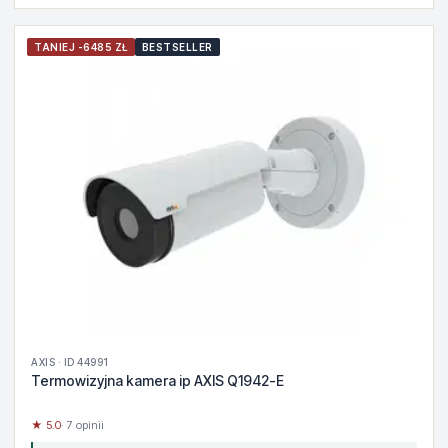
TANIEJ -6485 ZŁ
BESTSELLER
AXIS · ID 44991
Termowizyjna kamera ip AXIS Q1942-E
★ 5.0
· 7 opinii