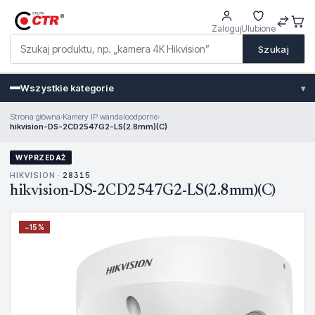
Zaloguj
Ulubione
Szukaj
Wszystkie kategorie
▾
Strona główna
›
Kamery IP wandaloodporne
›
hikvision-DS-2CD2547G2-LS(2.8mm)(C)
WYPRZEDAŻ
HIKVISION ·
28315
hikvision-DS-2CD2547G2-LS(2.8mm)(C)
−
15
%