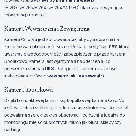
również wbudowane
trzy strumienie wideo
(H.265+/H.265/H.264+/H.264/MJPEG) dla różnych wymagań
monitoringu i zapisu.
Kamera Wewnętrzna i Zewnętrzna
Kamera ColorVu jest zbudowana tak, aby była odporna na
zmienne warunki atmosferyczne. Posiada certyfikat
IP67
, który
gwarantuje wodoodporność i zabezpieczenie przed kurzem.
Dodatkowo, kamera jest wytrzymała na uderzenia, co
potwierdza standard
IK8
. Dlatego też, kamera może być
instalowana zarówno
wewnątrz jak i na zewnątrz
.
Kamera kopułkowa
Dzięki kompaktowej konstrukcji kopułkowej, kamera ColorVu
jest dyskretna i subtelna, a jednocześnie skuteczna. Jej kształt
pozwala na szeroki zakres obserwacji, co czyni ją idealną do
monitoringu miejsc publicznych, takich jak biura, sklepy czy
parkingi.