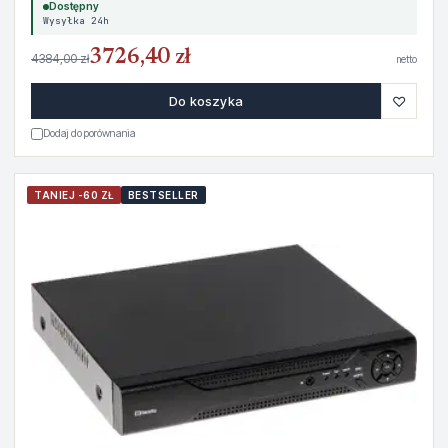
Dostępny
Wysyłka 24h
3726,40 zł
4384,00 zł
netto
♡
Do koszyka
Dodaj do porównania
TANIEJ -60 ZŁ
BESTSELLER