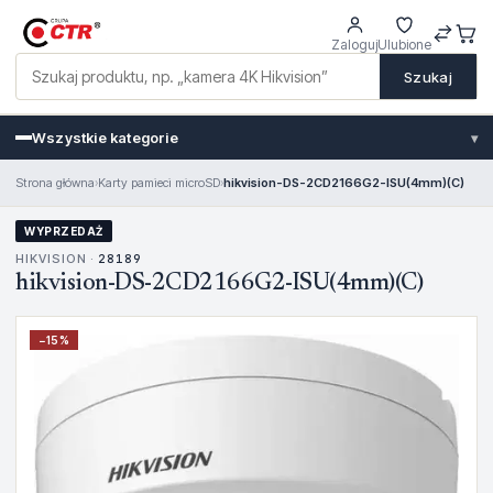
Zaloguj
Ulubione
Szukaj
Wszystkie kategorie
▾
Strona główna
›
Karty pamieci microSD
›
hikvision-DS-2CD2166G2-ISU(4mm)(C)
WYPRZEDAŻ
HIKVISION ·
28189
hikvision-DS-2CD2166G2-ISU(4mm)(C)
−
15
%