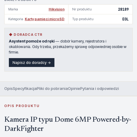
Marka
Hikvision
Nr produktu
28189
Kategoria
Karty pamieci microSD
Typ produktu
EOL
◆ DORADCA CTR
Asystent pomoże od ręki
— dobór kamery, rejestratora i
okablowania. Gdy trzeba, przekażemy sprawę odpowiedniej osobie w
firmie.
Napisz do doradcy →
Opis
Specyfikacja
Pliki do pobrania
Opinie
Pytania i odpowiedzi
OPIS PRODUKTU
Kamera IP typu Dome 6MP Powered-by-
DarkFighter