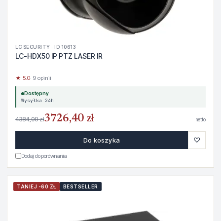
LC SECURITY · ID 10613
LC-HDX50 IP PTZ LASER IR
★ 5.0
· 9 opinii
Dostępny
Wysyłka 24h
3726,40 zł
4384,00 zł
netto
♡
Do koszyka
Dodaj do porównania
TANIEJ -60 ZŁ
BESTSELLER