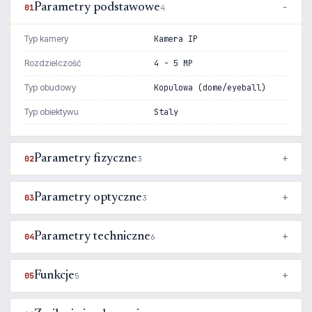
Parametry podstawowe
01
4
Typ kamery
Kamera IP
Rozdzielczość
4 - 5 MP
Typ obudowy
Kopulowa (dome/eyeball)
Typ obiektywu
Staly
Parametry fizyczne
02
3
Parametry optyczne
03
3
Parametry techniczne
04
6
Funkcje
05
5