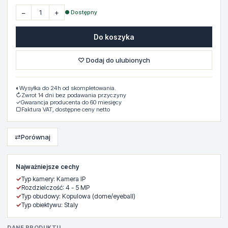
−
+
● Dostępny
Do koszyka
♡ Dodaj do ulubionych
◐
Wysyłka do 24h od skompletowania.
↻
Zwrot 14 dni bez podawania przyczyny
✓
Gwarancja producenta do 60 miesięcy
▢
Faktura VAT, dostępne ceny netto
⇄
Porównaj
Najważniejsze cechy
✓
Typ kamery: Kamera IP
✓
Rozdzielczość: 4 - 5 MP
✓
Typ obudowy: Kopulowa (dome/eyeball)
✓
Typ obiektywu: Staly
DANE PRODUKTU