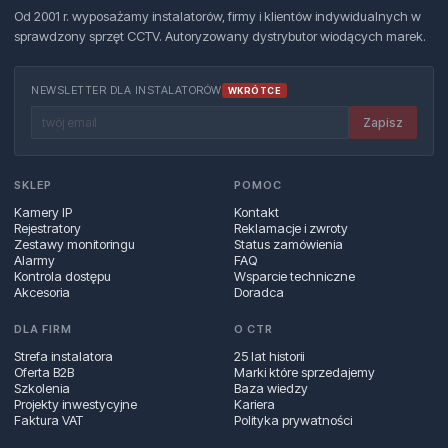
Od 2001 r. wyposażamy instalatorów, firmy i klientów indywidualnych w
sprawdzony sprzęt CCTV. Autoryzowany dystrybutor wiodących marek.
NEWSLETTER DLA INSTALATORÓW
WKRÓTCE
Zapisz
SKLEP
POMOC
Kamery IP
Kontakt
Rejestratory
Reklamacje i zwroty
Zestawy monitoringu
Status zamówienia
Alarmy
FAQ
Kontrola dostępu
Wsparcie techniczne
Akcesoria
Doradca
DLA FIRM
O CTR
Strefa instalatora
25 lat historii
Oferta B2B
Marki które sprzedajemy
Szkolenia
Baza wiedzy
Projekty inwestycyjne
Kariera
Faktura VAT
Polityka prywatności