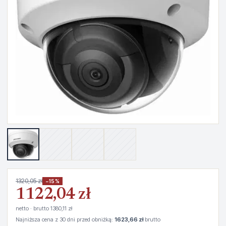
1320,05 zł
−15%
1122,04 zł
netto · brutto 1380,11 zł
Najniższa cena z 30 dni przed obniżką:
1623,66 zł
brutto