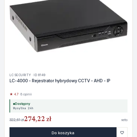
LC SECURITY · ID 8149
LC-4000 - Rejestrator hybrydowy CCTV - AHD - IP
★ 4.7
· 8 opinii
Dostępny
Wysyłka 24h
274,22 zł
322,61 zł
netto
♡
Do koszyka