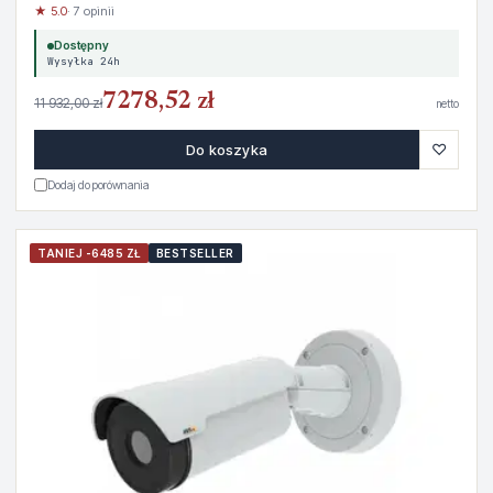
★ 5.0
· 7 opinii
Dostępny
Wysyłka 24h
7278,52 zł
11 932,00 zł
netto
♡
Do koszyka
Dodaj do porównania
TANIEJ -6485 ZŁ
BESTSELLER