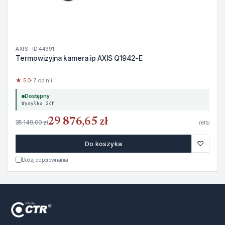
AXIS · ID 44991
Termowizyjna kamera ip AXIS Q1942-E
★ 5.0
· 7 opinii
Dostępny
Wysyłka 24h
29 876,65 zł
35 149,00 zł
netto
♡
Do koszyka
Dodaj do porównania