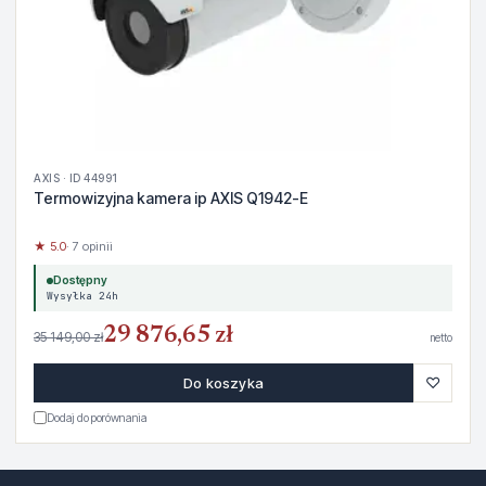
AXIS · ID 44991
Termowizyjna kamera ip AXIS Q1942-E
★ 5.0
· 7 opinii
Dostępny
Wysyłka 24h
29 876,65 zł
35 149,00 zł
netto
♡
Do koszyka
Dodaj do porównania