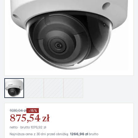
1030,04 zł
−15%
875,54 zł
netto · brutto 1076,92 zł
Najniższa cena z 30 dni przed obniżką:
1266,96 zł
brutto