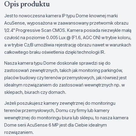
Opis produktu
Jest to nowoczesna kamera IP typu Dome knownej marki
AcuSense, wyposażona w zaawansowany przetwornik obrazu
1/2.4" Progressive Scan CMOS. Kamera posiada niezwykle małą
czułość na poziomie 0.005 Lux @ (F1.6, AGC ON) w trybie koloru,
a w trybie Cz/B umożliwia rejestrację obrazu nawet w warunkach
całkowitego braku oświetlenia dzięki technologii IR.
Nasza kamera typu Dome doskonale sprawdzi się do
zastosowań zewnętrznych, takich jak monitoring parkingów,
placów budowy czy terenów przemysłowych, jak również jest
idealnym rozwiązaniem do zastosowań wewnętrznych np. w
sklepach, biurach czy domach.
Jeżeli poszukujesz kamery zewnętrznej do monitoringu
terenów przemysłowych, Domu czy firmy lub kamery
wewnętrznej do monitoringu biura lub sklepu, to nasza kamera
Dome serii AcuSense 6 MP jest dla Ciebie idealnym
rozwiązaniem.