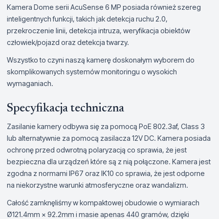
Kamera Dome serii AcuSense 6 MP posiada również szereg
inteligentnych funkcji, takich jak detekcja ruchu 2.0,
przekroczenie linii, detekcja intruza, weryfikacja obiektów
człowiek/pojazd oraz detekcja twarzy.
Wszystko to czyni naszą kamerę doskonałym wyborem do
skomplikowanych systemów monitoringu o wysokich
wymaganiach.
Specyfikacja techniczna
Zasilanie kamery odbywa się za pomocą PoE 802.3af, Class 3
lub alternatywnie za pomocą zasilacza 12V DC. Kamera posiada
ochronę przed odwrotną polaryzacją co sprawia, że jest
bezpieczna dla urządzeń które są z nią połączone. Kamera jest
zgodna z normami IP67 oraz IK10 co sprawia, że jest odporne
na niekorzystne warunki atmosferyczne oraz wandalizm.
Całość zamknęliśmy w kompaktowej obudowie o wymiarach
Ø121.4mm × 92.2mm i masie apenas 440 gramów, dzięki