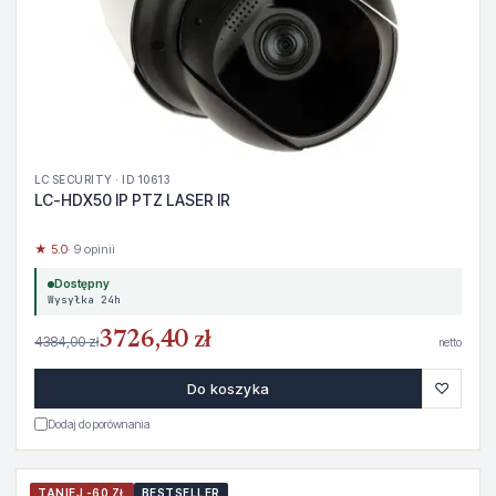
LC SECURITY · ID 10613
LC-HDX50 IP PTZ LASER IR
★ 5.0
· 9 opinii
Dostępny
Wysyłka 24h
3726,40 zł
4384,00 zł
netto
♡
Do koszyka
Dodaj do porównania
TANIEJ -60 ZŁ
BESTSELLER