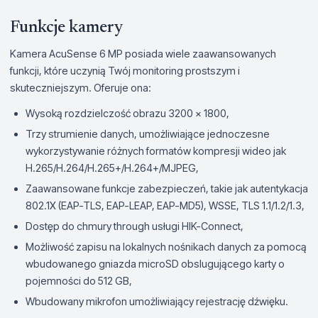
Funkcje kamery
Kamera AcuSense 6 MP posiada wiele zaawansowanych
funkcji, które uczynią Twój monitoring prostszym i
skuteczniejszym. Oferuje ona:
Wysoką rozdzielczość obrazu 3200 × 1800,
Trzy strumienie danych, umożliwiające jednoczesne
wykorzystywanie różnych formatów kompresji wideo jak
H.265/H.264/H.265+/H.264+/MJPEG,
Zaawansowane funkcje zabezpieczeń, takie jak autentykacja
802.1X (EAP-TLS, EAP-LEAP, EAP-MD5), WSSE, TLS 1.1/1.2/1.3,
Dostęp do chmury through usługi HIK-Connect,
Możliwość zapisu na lokalnych nośnikach danych za pomocą
wbudowanego gniazda microSD obslugującego karty o
pojemności do 512 GB,
Wbudowany mikrofon umożliwiający rejestrację dźwięku.