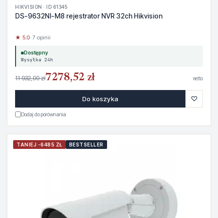
HIKVISION · ID 61345
DS-9632NI-M8 rejestrator NVR 32ch Hikvision
★ 5.0
· 7 opinii
Dostępny
Wysyłka 24h
7278,52 zł
11 932,00 zł
netto
♡
Do koszyka
Dodaj do porównania
TANIEJ -6485 ZŁ
BESTSELLER