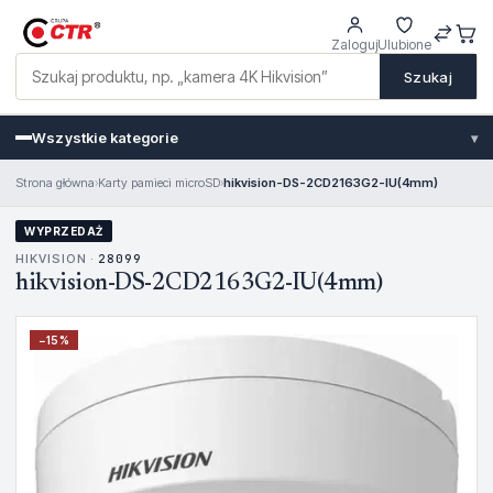
Zaloguj
Ulubione
Szukaj
Wszystkie kategorie
▾
Strona główna
›
Karty pamieci microSD
›
hikvision-DS-2CD2163G2-IU(4mm)
WYPRZEDAŻ
HIKVISION ·
28099
hikvision-DS-2CD2163G2-IU(4mm)
−
15
%