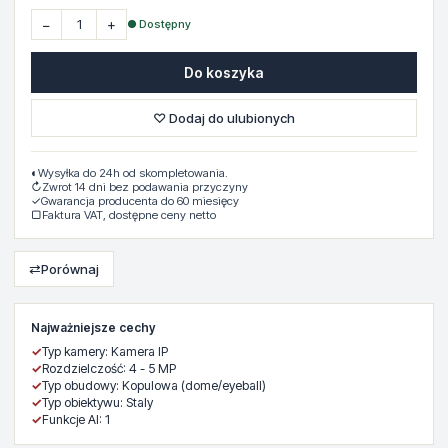
−
+
● Dostępny
Do koszyka
♡ Dodaj do ulubionych
◐
Wysyłka do 24h od skompletowania.
↻
Zwrot 14 dni bez podawania przyczyny
✓
Gwarancja producenta do 60 miesięcy
▢
Faktura VAT, dostępne ceny netto
⇄
Porównaj
Najważniejsze cechy
✓
Typ kamery: Kamera IP
✓
Rozdzielczość: 4 - 5 MP
✓
Typ obudowy: Kopulowa (dome/eyeball)
✓
Typ obiektywu: Staly
✓
Funkcje AI: 1