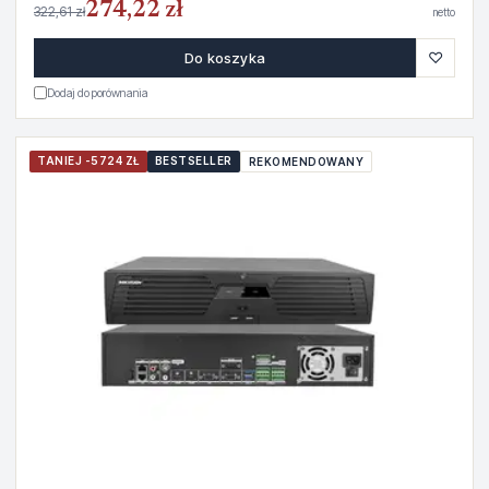
274,22 zł
322,61 zł
netto
♡
Do koszyka
Dodaj do porównania
TANIEJ -5724 ZŁ
BESTSELLER
REKOMENDOWANY