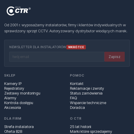
Od 2001 r. wyposażamy instalatorów, firmy i klientów indywidualnych w
sprawdzony sprzęt CCTV. Autoryzowany dystrybutor wiodących marek.
NEWSLETTER DLA INSTALATORÓW
WKRÓTCE
Zapisz
SKLEP
POMOC
Kamery IP
Kontakt
Rejestratory
Reklamacje i zwroty
Zestawy monitoringu
Status zamówienia
Alarmy
FAQ
Kontrola dostępu
Wsparcie techniczne
Akcesoria
Doradca
DLA FIRM
O CTR
Strefa instalatora
25 lat historii
Oferta B2B
Marki które sprzedajemy