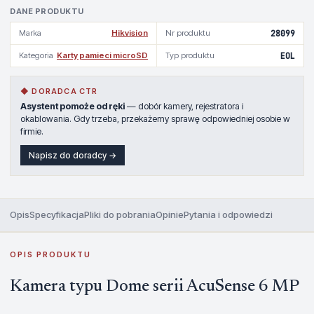
DANE PRODUKTU
Marka
Hikvision
Nr produktu
28099
Kategoria
Karty pamieci microSD
Typ produktu
EOL
◆ DORADCA CTR
Asystent pomoże od ręki
— dobór kamery, rejestratora i
okablowania. Gdy trzeba, przekażemy sprawę odpowiedniej osobie w
firmie.
Napisz do doradcy →
Opis
Specyfikacja
Pliki do pobrania
Opinie
Pytania i odpowiedzi
OPIS PRODUKTU
Kamera typu Dome serii AcuSense 6 MP