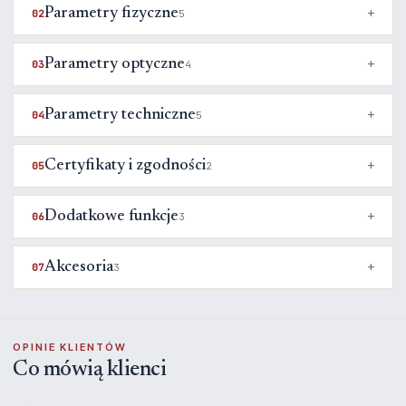
Parametry fizyczne
02
5
Parametry optyczne
03
4
Parametry techniczne
04
5
Certyfikaty i zgodności
05
2
Dodatkowe funkcje
06
3
Akcesoria
07
3
OPINIE KLIENTÓW
Co mówią klienci