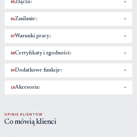
Złącza
05
2
Zasilanie
06
2
Warunki pracy
07
2
Certyfikaty i zgodności
08
2
Dodatkowe funkcje
09
3
Akcesoria
10
3
OPINIE KLIENTÓW
Co mówią klienci