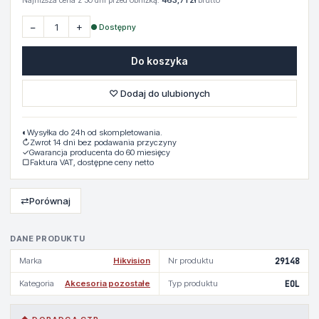
Najniższa cena z 30 dni przed obniżką:
463,71 zł
brutto
−
+
● Dostępny
Do koszyka
♡ Dodaj do ulubionych
◐
Wysyłka do 24h od skompletowania.
↻
Zwrot 14 dni bez podawania przyczyny
✓
Gwarancja producenta do 60 miesięcy
▢
Faktura VAT, dostępne ceny netto
⇄
Porównaj
DANE PRODUKTU
Marka
Hikvision
Nr produktu
29148
Kategoria
Akcesoria pozostałe
Typ produktu
EOL