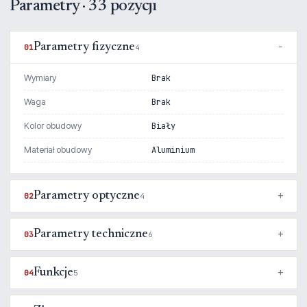
Parametry · 33 pozycji
Parametry fizyczne
01
4
Wymiary
Brak
Waga
Brak
Kolor obudowy
Biały
Materiał obudowy
Aluminium
Parametry optyczne
02
4
Parametry techniczne
03
6
Funkcje
04
5