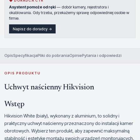
◆ DORADCA CTR
Asystent pomoże od ręki
— dobór kamery, rejestratora i
okablowania. Gdy trzeba, przekażemy sprawę odpowiedniej osobie w
firmie.
Napisz do doradcy →
Opis
Specyfikacja
Pliki do pobrania
Opinie
Pytania i odpowiedzi
OPIS PRODUKTU
Uchwyt naścienny Hikvision
Wstęp
Hikvision White (biały), wykonany z aluminium, to solidny i
praktyczny uchwyt naścienny przeznaczony do instalacji kamer
obrotowych. Wybierz ten produkt, aby zapewnić maksymalną
stabilność i estetykę montażu swoich urządzeń monitorujących.