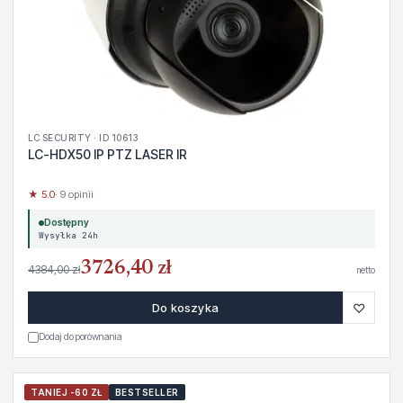
LC SECURITY · ID 10613
LC-HDX50 IP PTZ LASER IR
★ 5.0
· 9 opinii
Dostępny
Wysyłka 24h
3726,40 zł
4384,00 zł
netto
♡
Do koszyka
Dodaj do porównania
TANIEJ -60 ZŁ
BESTSELLER