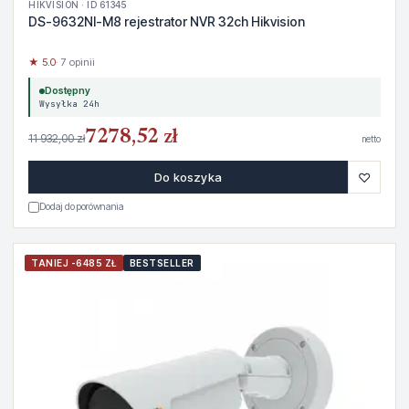
HIKVISION · ID 61345
DS-9632NI-M8 rejestrator NVR 32ch Hikvision
★ 5.0
· 7 opinii
Dostępny
Wysyłka 24h
7278,52 zł
11 932,00 zł
netto
♡
Do koszyka
Dodaj do porównania
TANIEJ -6485 ZŁ
BESTSELLER