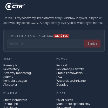
Od 2001 r. wyposażamy instalatorów, firmy i klientów indywidualnych w
sprawdzony sprzęt CCTV. Autoryzowany dystrybutor wiodących marek.
NEWSLETTER DLA INSTALATORÓW
WKRÓTCE
Zapisz
SKLEP
POMOC
Kamery IP
Kontakt
Rejestratory
Reklamacje i zwroty
Zestawy monitoringu
Status zamówienia
Alarmy
FAQ
Kontrola dostępu
Wsparcie techniczne
Akcesoria
Doradca
DLA FIRM
O CTR
Strefa instalatora
25 lat historii
Oferta B2B
Marki które sprzedajemy
Szkolenia
Baza wiedzy