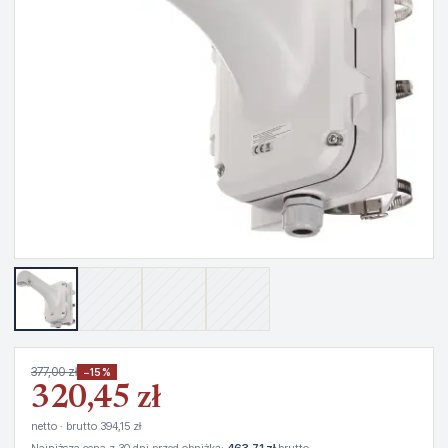
377,00 zł
−15%
320,45 zł
netto · brutto 394,15 zł