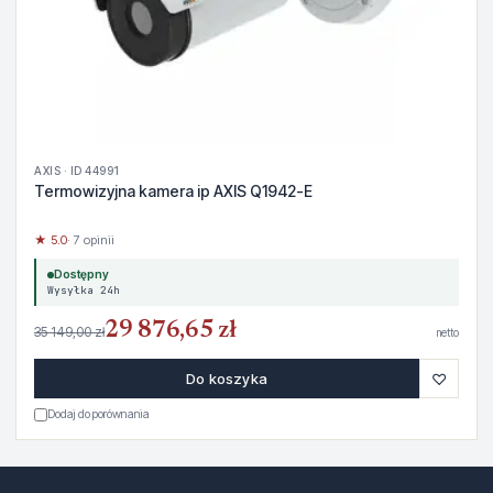
AXIS · ID 44991
Termowizyjna kamera ip AXIS Q1942-E
★ 5.0
· 7 opinii
Dostępny
Wysyłka 24h
29 876,65 zł
35 149,00 zł
netto
♡
Do koszyka
Dodaj do porównania