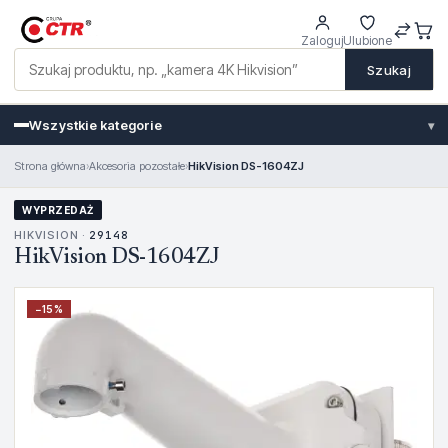
Zaloguj
Ulubione
Szukaj
Wszystkie kategorie
▾
Strona główna
›
Akcesoria pozostałe
›
HikVision DS-1604ZJ
WYPRZEDAŻ
HIKVISION ·
29148
HikVision DS-1604ZJ
−
15
%