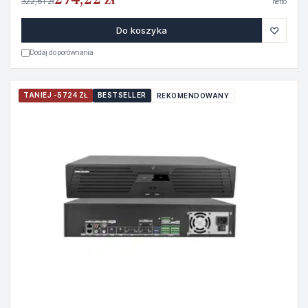
274,22 zł
322,61 zł
netto
♡
Do koszyka
Dodaj do porównania
TANIEJ -5724 ZŁ
BESTSELLER
REKOMENDOWANY